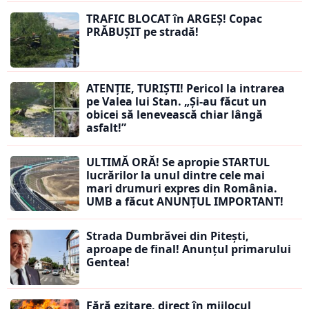
TRAFIC BLOCAT în ARGEȘ! Copac
PRĂBUȘIT pe stradă!
ATENȚIE, TURIȘTI! Pericol la intrarea
pe Valea lui Stan. „Și-au făcut un
obicei să lenevească chiar lângă
asfalt!”
ULTIMĂ ORĂ! Se apropie STARTUL
lucrărilor la unul dintre cele mai
mari drumuri expres din România.
UMB a făcut ANUNȚUL IMPORTANT!
Strada Dumbrăvei din Pitești,
aproape de final! Anunțul primarului
Gentea!
Fără ezitare, direct în mijlocul