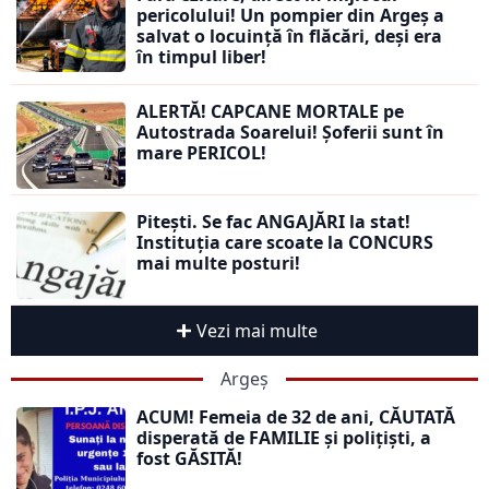
pericolului! Un pompier din Argeș a
salvat o locuință în flăcări, deși era
în timpul liber!
ALERTĂ! CAPCANE MORTALE pe
Autostrada Soarelui! Șoferii sunt în
mare PERICOL!
Pitești. Se fac ANGAJĂRI la stat!
Instituția care scoate la CONCURS
mai multe posturi!
Vezi mai multe
Argeș
ACUM! Femeia de 32 de ani, CĂUTATĂ
disperată de FAMILIE și polițiști, a
fost GĂSITĂ!