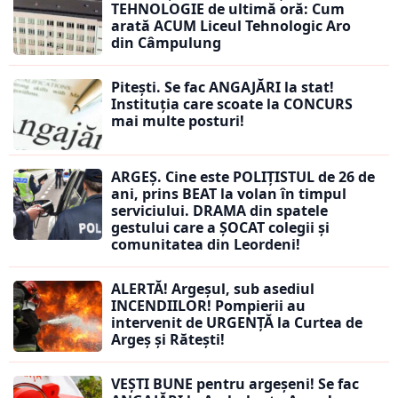
TEHNOLOGIE de ultimă oră: Cum
arată ACUM Liceul Tehnologic Aro
din Câmpulung
Pitești. Se fac ANGAJĂRI la stat!
Instituția care scoate la CONCURS
mai multe posturi!
ARGEȘ. Cine este POLIȚISTUL de 26 de
ani, prins BEAT la volan în timpul
serviciului. DRAMA din spatele
gestului care a ȘOCAT colegii și
comunitatea din Leordeni!
ALERTĂ! Argeșul, sub asediul
INCENDIILOR! Pompierii au
intervenit de URGENȚĂ la Curtea de
Argeș și Rătești!
VEȘTI BUNE pentru argeșeni! Se fac