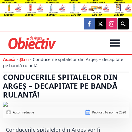
Searc
for:
Acasă
-
Știri
-
Conducerile spitalelor din Argeș – decapitate
pe bandă rulantă!
CONDUCERILE SPITALELOR DIN
ARGEȘ – DECAPITATE PE BANDĂ
RULANTĂ!
Autor: 
redactie
Publicat
16 aprilie 2020
Conducerile spitalelor din Argeș vor fi