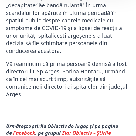
„decapitate” ăe bandă rulantă! În urma
scandalurilor apărute în ultima perioadă în
spațiul public despre cadrele medicale cu
simptome de COVID-19 și a lipsei de reacții a
unor unități spitalicești argeșene s-a luat
decizia să fie schimbate persoanele din
conducerea acestora.
Vă reamintim că prima persoană demisă a fost
directorul DSp Argeș. Sorina Honțaru, urmând
ca în cel mai scurt timp, autoritățile să
comunice noii directori ai spitalelor din județul
Argeș.
Urmărește știrile Obiectiv de Argeș și pe pagina
de
Facebook
, pe grupul
Ziar Obiectiv – Știrile