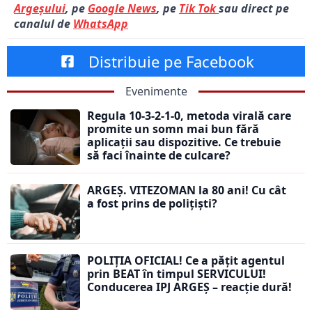
Argeșului
, pe
Google News
, pe
Tik Tok
sau direct pe
canalul de
WhatsApp
Distribuie pe Facebook
Evenimente
Regula 10-3-2-1-0, metoda virală care
promite un somn mai bun fără
aplicații sau dispozitive. Ce trebuie
să faci înainte de culcare?
ARGEȘ. VITEZOMAN la 80 ani! Cu cât
a fost prins de polițiști?
POLIȚIA OFICIAL! Ce a pățit agentul
prin BEAT în timpul SERVICULUI!
Conducerea IPJ ARGEȘ – reacție dură!