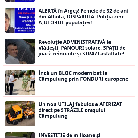
ALERTĂ în Argeș! Femeie de 32 de ani
din Albota, DISPĂRUTĂ! Poliția cere
AJUTORUL populației!
Revoluție ADMINISTRATIVĂ la
Vlădești: PANOURI solare, SPAȚII de
joacă reînnoite și STRĂZI asfaltate!
Încă un BLOC modernizat la
Câmpulung prin FONDURI europene
Un nou UTILAJ fabulos a ATERIZAT
direct pe STRĂZILE orașului
Câmpulung
INVESTIȚIE de milioane și