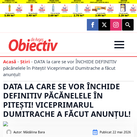
Searc
for:
Acasă
-
Știri
-
DATA la care se vor ÎNCHIDE DEFINITIV
păcănelele în Pitești! Viceprimarul Dumitrache a făcut
anunțul!
DATA LA CARE SE VOR ÎNCHIDE
DEFINITIV PĂCĂNELELE ÎN
PITEȘTI! VICEPRIMARUL
DUMITRACHE A FĂCUT ANUNȚUL!
Autor: 
Mădălina Bara
Publicat
22 mai 2026