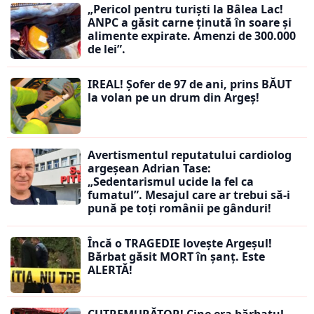
„Pericol pentru turiști la Bâlea Lac!
ANPC a găsit carne ținută în soare și
alimente expirate. Amenzi de 300.000
de lei”.
IREAL! Șofer de 97 de ani, prins BĂUT
la volan pe un drum din Argeș!
Avertismentul reputatului cardiolog
argeșean Adrian Tase:
„Sedentarismul ucide la fel ca
fumatul”. Mesajul care ar trebui să-i
pună pe toți românii pe gânduri!
Încă o TRAGEDIE lovește Argeșul!
Bărbat găsit MORT în șanț. Este
ALERTĂ!