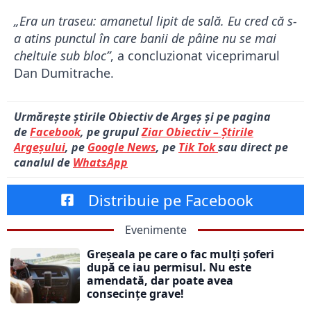
„Era un traseu: amanetul lipit de sală. Eu cred că s-
a atins punctul în care banii de pâine nu se mai
cheltuie sub bloc”
, a concluzionat viceprimarul
Dan Dumitrache
.
Urmărește știrile Obiectiv de Argeș și pe pagina
de
Facebook
, pe grupul
Ziar Obiectiv – Știrile
Argeșului
, pe
Google News
, pe
Tik Tok
sau direct pe
canalul de
WhatsApp
Distribuie pe Facebook
Evenimente
Greșeala pe care o fac mulți șoferi
după ce iau permisul. Nu este
amendată, dar poate avea
consecințe grave!