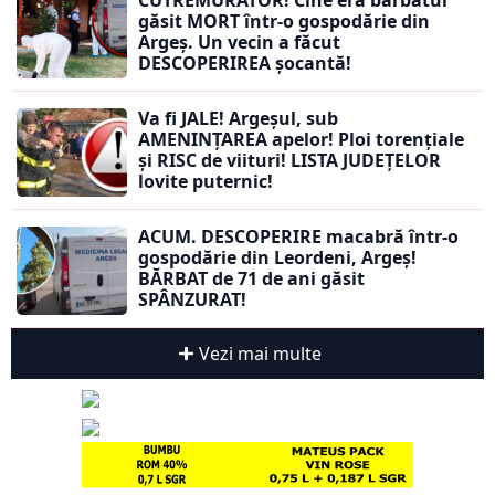
CUTREMURĂTOR! Cine era bărbatul
găsit MORT într-o gospodărie din
Argeș. Un vecin a făcut
DESCOPERIREA șocantă!
Va fi JALE! Argeșul, sub
AMENINȚAREA apelor! Ploi torențiale
și RISC de viituri! LISTA JUDEȚELOR
lovite puternic!
ACUM. DESCOPERIRE macabră într-o
gospodărie din Leordeni, Argeș!
BĂRBAT de 71 de ani găsit
SPÂNZURAT!
Vezi mai multe