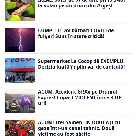
la volan pe un drum din Argeș!
CUMPLIT! Doi bărbați LOVIȚI de
fulger! Sunt în stare critică!
Supermarket La Cocoș dă EXEMPLU!
Decizia luată în plin val de caniculă!
ACUM. Accident GRAV pe Drumul
Expres! Impact VIOLENT între 3 TIR-
uri!
ACUM! Trei oameni INTOXICAȚI cu
gaze într-un canal tehnic. Două
victime au fost găsite