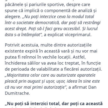
păcănele și pariurile sportive, despre care
spune că implică o componentă de analiză și
alegere.
„Nu poți interzice ceva la modul total
într-o societate democratică, dar poți să restrângi
acest drept. Poți să-l faci greu accesibil. Și lucrul
ăsta s-a întâmplat”
, a explicat viceprimarul.
Potrivit acestuia, multe dintre autorizațiile
existente expiră în această vară și nu vor mai
putea fi reînnoi în vechile locații. Astfel,
închiderea sălilor va avea loc treptat, în funcție
de perioada de valabilitate a fiecărei autorizații.
„Majoritatea celor care au autorizate aparatele
pleacă prin august și ușor, ușor, ideea în sine este
că nu vor mai primi autorizație”
, a afirmat
Dan
Dumitrache
.
„Nu poți să interzici total, dar poți ca această