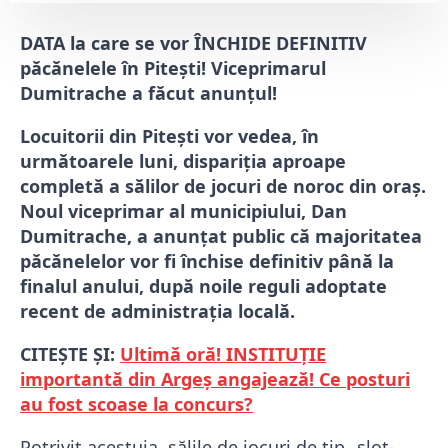
DATA la care se vor ÎNCHIDE DEFINITIV
păcănelele în Pitești! Viceprimarul
Dumitrache a făcut anunțul!
Locuitorii din
Pitești
vor vedea, în
următoarele luni, dispariția aproape
completă a sălilor de jocuri de noroc din oraș.
Noul viceprimar al municipiului,
Dan
Dumitrache
, a anunțat public că majoritatea
păcănelelor vor fi închise definitiv până la
finalul anului, după noile reguli adoptate
recent de administrația locală.
CITEȘTE ȘI:
Ultimă oră! INSTITUȚIE
importantă din Argeș angajează! Ce posturi
au fost scoase la concurs?
Potrivit acestuia, sălile de jocuri de tip „slot-