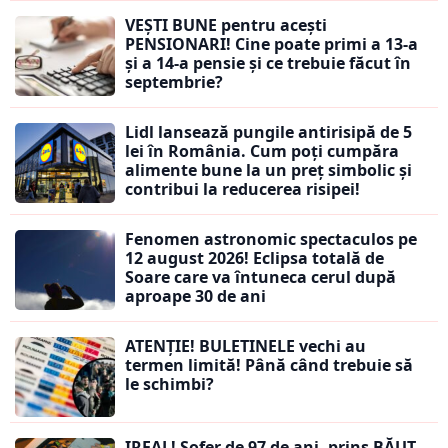
VEȘTI BUNE pentru acești
PENSIONARI! Cine poate primi a 13-a
și a 14-a pensie și ce trebuie făcut în
septembrie?
Lidl lansează pungile antirisipă de 5
lei în România. Cum poți cumpăra
alimente bune la un preț simbolic și
contribui la reducerea risipei!
Fenomen astronomic spectaculos pe
12 august 2026! Eclipsa totală de
Soare care va întuneca cerul după
aproape 30 de ani
ATENȚIE! BULETINELE vechi au
termen limită! Până când trebuie să
le schimbi?
IREAL! Șofer de 97 de ani, prins BĂUT