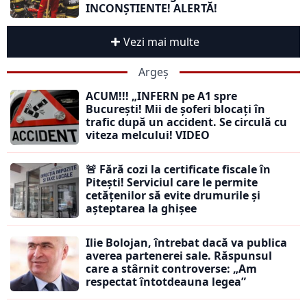
INCONȘTIENTE! ALERTĂ!
Vezi mai multe
Argeș
ACUM!!! „INFERN pe A1 spre
București! Mii de șoferi blocați în
trafic după un accident. Se circulă cu
viteza melcului! VIDEO
🚨 Fără cozi la certificate fiscale în
Pitești! Serviciul care le permite
cetățenilor să evite drumurile și
așteptarea la ghișee
Ilie Bolojan, întrebat dacă va publica
averea partenerei sale. Răspunsul
care a stârnit controverse: „Am
respectat întotdeauna legea”