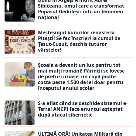
Doliu în Argeș! A murit Aurel
Sibiceanu, omul care a transformat
Popasul Dedulești într-un fenomen
național
Meșteșugul bunicilor renaște la
Pitești! Se fac înscrieri la cursul de
Țesut-Cusut, deschis tuturor
vârstelor!
Școala a devenit un lux pentru tot
mai mulți români! Părinții se lovesc
de prețuri uriașe: un copil poate
costa peste 1.500 de lei doar pentru
începutul anului școlar
S-a aflat când se deschide sistemul e-
Terra! ANCPI face anunțul așteptat
după atacul cibernetic
ULTIMĂ ORĂ! Unitatea Militară din