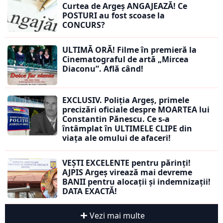
Curtea de Argeș ANGAJEAZĂ! Ce
POSTURI au fost scoase la
CONCURS?
ULTIMĂ ORĂ! Filme în premieră la
Cinematograful de artă „Mircea
Diaconu”. Află când!
EXCLUSIV. Poliția Argeș, primele
precizări oficiale despre MOARTEA lui
Constantin Pănescu. Ce s-a
întâmplat în ULTIMELE CLIPE din
viața ale omului de afaceri!
VEȘTI EXCELENTE pentru părinți!
AJPIS Argeș virează mai devreme
BANII pentru alocații și indemnizații!
DATA EXACTĂ!
Vezi mai multe