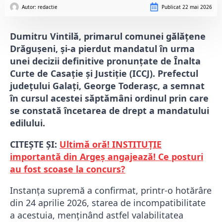
Autor: 
redactie
Publicat
22 mai 2026
Dumitru Vintilă, primarul comunei gălăţene
Drăguşeni, și-a pierdut mandatul în urma
unei decizii definitive pronunțate de Înalta
Curte de Casaţie şi Justiţie (ICCJ). Prefectul
județului Galați, George Toderaşc, a semnat
în cursul acestei săptămâni ordinul prin care
se constată încetarea de drept a mandatului
edilului.
CITEȘTE ȘI:
Ultimă oră! INSTITUȚIE
importantă din Argeș angajează! Ce posturi
au fost scoase la concurs?
Instanța supremă a confirmat, printr-o hotărâre
din 24 aprilie 2026, starea de incompatibilitate
a acestuia, menținând astfel valabilitatea