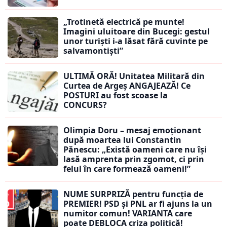
„Trotinetă electrică pe munte!
Imagini uluitoare din Bucegi: gestul
unor turiști i-a lăsat fără cuvinte pe
salvamontiști”
ULTIMĂ ORĂ! Unitatea Militară din
Curtea de Argeș ANGAJEAZĂ! Ce
POSTURI au fost scoase la
CONCURS?
Olimpia Doru – mesaj emoționant
după moartea lui Constantin
Pănescu: „Există oameni care nu își
lasă amprenta prin zgomot, ci prin
felul în care formează oameni!”
NUME SURPRIZĂ pentru funcția de
PREMIER! PSD și PNL ar fi ajuns la un
numitor comun! VARIANTA care
poate DEBLOCA criza politică!