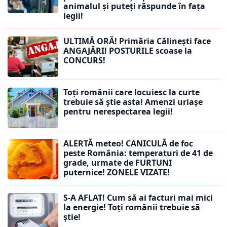
animalul și puteți răspunde în fața
legii!
ULTIMĂ ORĂ! Primăria Călinești face
ANGAJĂRI! POSTURILE scoase la
CONCURS!
Toți românii care locuiesc la curte
trebuie să știe asta! Amenzi uriașe
pentru nerespectarea legii!
ALERTĂ meteo! CANICULĂ de foc
peste România: temperaturi de 41 de
grade, urmate de FURTUNI
puternice! ZONELE VIZATE!
S-A AFLAT! Cum să ai facturi mai mici
la energie! Toți românii trebuie să
știe!