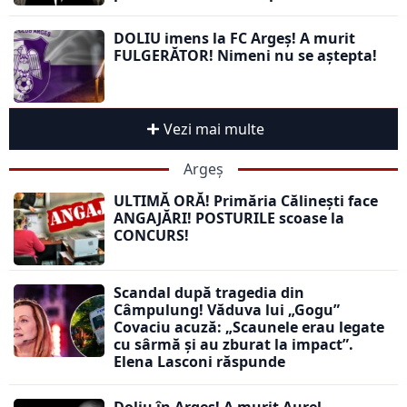
DOLIU imens la FC Argeș! A murit
FULGERĂTOR! Nimeni nu se aștepta!
Vezi mai multe
Argeș
ULTIMĂ ORĂ! Primăria Călinești face
ANGAJĂRI! POSTURILE scoase la
CONCURS!
Scandal după tragedia din
Câmpulung! Văduva lui „Gogu”
Covaciu acuză: „Scaunele erau legate
cu sârmă și au zburat la impact”.
Elena Lasconi răspunde