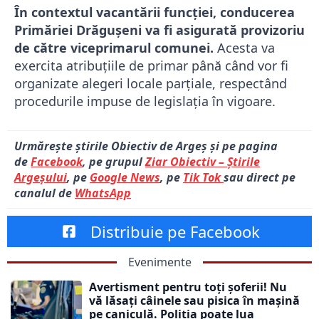
În contextul vacantării funcției, conducerea
Primăriei Drăgușeni va fi asigurată provizoriu
de către viceprimarul comunei.
Acesta va
exercita atribuţiile de primar până când vor fi
organizate alegeri locale parţiale, respectând
procedurile impuse de legislația în vigoare.
Urmărește știrile Obiectiv de Argeș și pe pagina
de
Facebook
, pe grupul
Ziar Obiectiv – Știrile
Argeșului
, pe
Google News
, pe
Tik Tok
sau direct pe
canalul de
WhatsApp
Distribuie pe Facebook
Evenimente
Avertisment pentru toți șoferii! Nu
vă lăsați câinele sau pisica în mașină
pe caniculă. Poliția poate lua