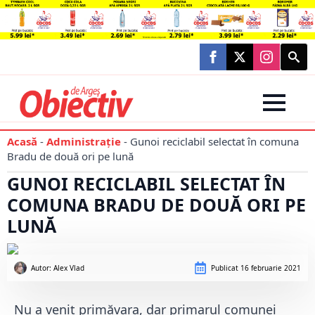
Searc
for:
Acasă
-
Administraţie
-
Gunoi reciclabil selectat în comuna
Bradu de două ori pe lună
GUNOI RECICLABIL SELECTAT ÎN
COMUNA BRADU DE DOUĂ ORI PE
LUNĂ
Autor: 
Alex Vlad
Publicat
16 februarie 2021
Nu a venit primăvara, dar primarul comunei