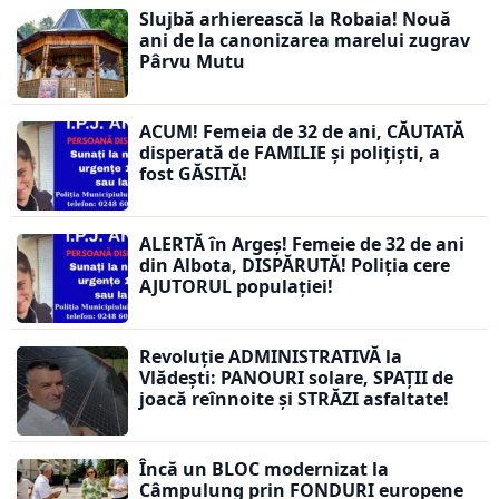
Slujbă arhierească la Robaia! Nouă
ani de la canonizarea marelui zugrav
Pârvu Mutu
ACUM! Femeia de 32 de ani, CĂUTATĂ
disperată de FAMILIE și polițiști, a
fost GĂSITĂ!
ALERTĂ în Argeș! Femeie de 32 de ani
din Albota, DISPĂRUTĂ! Poliția cere
AJUTORUL populației!
Revoluție ADMINISTRATIVĂ la
Vlădești: PANOURI solare, SPAȚII de
joacă reînnoite și STRĂZI asfaltate!
Încă un BLOC modernizat la
Câmpulung prin FONDURI europene