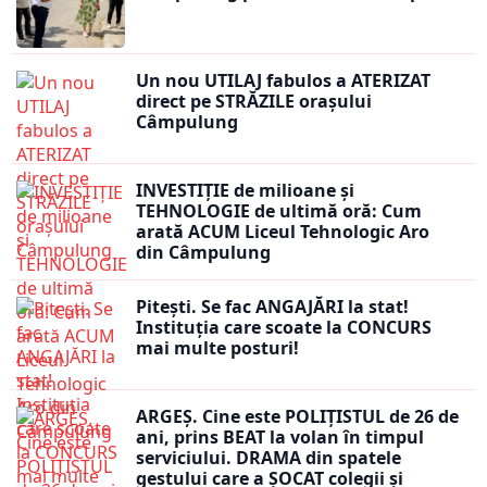
Un nou UTILAJ fabulos a ATERIZAT
direct pe STRĂZILE orașului
Câmpulung
INVESTIȚIE de milioane și
TEHNOLOGIE de ultimă oră: Cum
arată ACUM Liceul Tehnologic Aro
din Câmpulung
Pitești. Se fac ANGAJĂRI la stat!
Instituția care scoate la CONCURS
mai multe posturi!
ARGEȘ. Cine este POLIȚISTUL de 26 de
ani, prins BEAT la volan în timpul
serviciului. DRAMA din spatele
gestului care a ȘOCAT colegii și