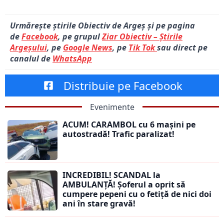
Urmărește știrile Obiectiv de Argeș și pe pagina
de
Facebook
, pe grupul
Ziar Obiectiv – Știrile
Argeșului
, pe
Google News
, pe
Tik Tok
sau direct pe
canalul de
WhatsApp
Distribuie pe Facebook
Evenimente
ACUM! CARAMBOL cu 6 mașini pe
autostradă! Trafic paralizat!
INCREDIBIL! SCANDAL la
AMBULANȚĂ! Șoferul a oprit să
cumpere pepeni cu o fetiță de nici doi
ani în stare gravă!