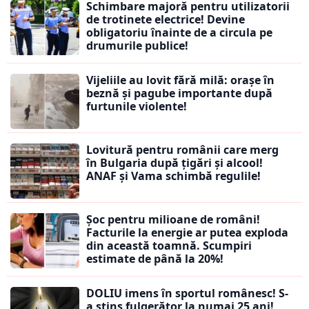
Schimbare majoră pentru utilizatorii
de trotinete electrice! Devine
obligatoriu înainte de a circula pe
drumurile publice!
Vijeliile au lovit fără milă: orașe în
beznă și pagube importante după
furtunile violente!
Lovitură pentru românii care merg
în Bulgaria după țigări și alcool!
ANAF și Vama schimbă regulile!
Șoc pentru milioane de români!
Facturile la energie ar putea exploda
din această toamnă. Scumpiri
estimate de până la 20%!
DOLIU imens în sportul românesc! S-
a stins fulgerător la numai 25 ani!