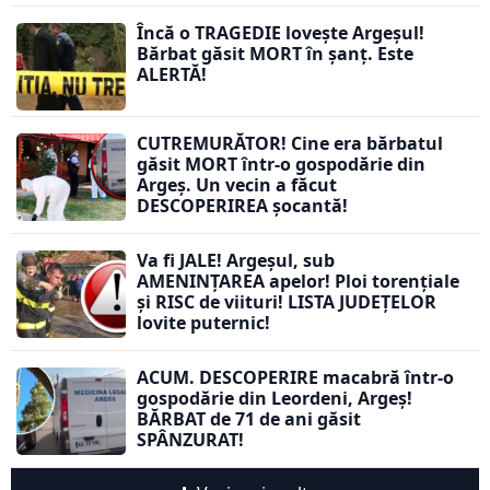
Încă o TRAGEDIE lovește Argeșul!
Bărbat găsit MORT în șanț. Este
ALERTĂ!
CUTREMURĂTOR! Cine era bărbatul
găsit MORT într-o gospodărie din
Argeș. Un vecin a făcut
DESCOPERIREA șocantă!
Va fi JALE! Argeșul, sub
AMENINȚAREA apelor! Ploi torențiale
și RISC de viituri! LISTA JUDEȚELOR
lovite puternic!
ACUM. DESCOPERIRE macabră într-o
gospodărie din Leordeni, Argeș!
BĂRBAT de 71 de ani găsit
SPÂNZURAT!