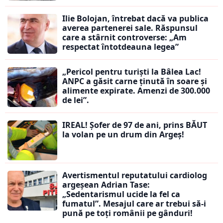
Ilie Bolojan, întrebat dacă va publica
averea partenerei sale. Răspunsul
care a stârnit controverse: „Am
respectat întotdeauna legea”
„Pericol pentru turiști la Bâlea Lac!
ANPC a găsit carne ținută în soare și
alimente expirate. Amenzi de 300.000
de lei”.
IREAL! Șofer de 97 de ani, prins BĂUT
la volan pe un drum din Argeș!
Avertismentul reputatului cardiolog
argeșean Adrian Tase:
„Sedentarismul ucide la fel ca
fumatul”. Mesajul care ar trebui să-i
pună pe toți românii pe gânduri!