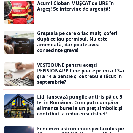
Acum! Cioban MUȘCAT de URS în
Argeș! Se intervine de urgență!
Greșeala pe care o fac mulți șoferi
după ce iau permisul. Nu este
amendată, dar poate avea
consecințe grave!
VEȘTI BUNE pentru acești
PENSIONARI! Cine poate primi a 13-a
și a 14-a pensie și ce trebuie făcut în
septembrie?
Lidl lansează pungile antirisipă de 5
lei în România. Cum poți cumpăra
alimente bune la un preț simbolic și
contribui la reducerea risipei!
Fenomen astronomic spectaculos pe