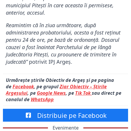
municipiul Pitești în care aceasta îi permisese,
anterior, accesul.
Reamintim că în ziua următoare, după
administrarea probatoriului, acesta a fost reținut
pentru 24 de ore, pe bază de ordonanță. Dosarul
cauzei a fost înaintat Parchetului de pe lângă
Judecătoria Pitești, cu proounere de trimitere în
judecată”
potrivit IPJ Argeș.
Urmărește știrile Obiectiv de Argeș și pe pagina
de
Facebook
, pe grupul
Ziar Obiectiv – Știrile
Argeșului
, pe
Google News
, pe
Tik Tok
sau direct pe
canalul de
WhatsApp
Distribuie pe Facebook
Evenimente