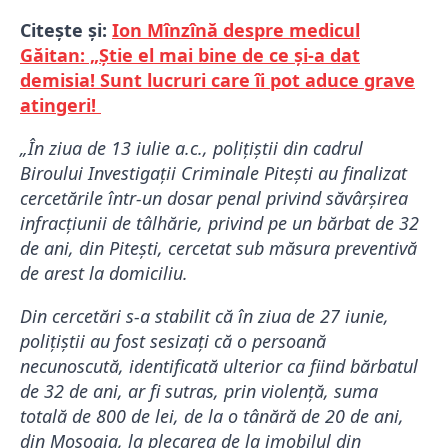
Citește și:
Ion Mînzînă despre medicul
Găitan: „Știe el mai bine de ce și-a dat
demisia! Sunt lucruri care îi pot aduce grave
atingeri!
„În ziua de 13 iulie a.c., polițiștii din cadrul
Biroului Investigații Criminale Pitești au finalizat
cercetările într-un dosar penal privind săvârșirea
infracțiunii de tâlhărie, privind pe un bărbat de 32
de ani, din Pitești, cercetat sub măsura preventivă
de arest la domiciliu.
Din cercetări s-a stabilit că în ziua de 27 iunie,
polițiștii au fost sesizați că o persoană
necunoscută, identificată ulterior ca fiind bărbatul
de 32 de ani, ar fi sutras, prin violență, suma
totală de 800 de lei, de la o tânără de 20 de ani,
din Moșoaia, la plecarea de la imobilul din