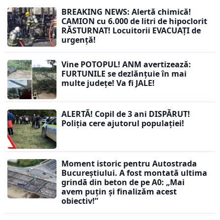
BREAKING NEWS: Alertă chimică!
CAMION cu 6.000 de litri de hipoclorit
RĂSTURNAT! Locuitorii EVACUAȚI de
urgență!
Vine POTOPUL! ANM avertizează:
FURTUNILE se dezlănțuie în mai
multe județe! Va fi JALE!
ALERTĂ! Copil de 3 ani DISPĂRUT!
Poliția cere ajutorul populației!
Moment istoric pentru Autostrada
Bucureștiului. A fost montată ultima
grindă din beton de pe A0: „Mai
avem puțin și finalizăm acest
obiectiv!”