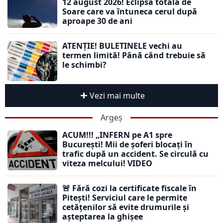
12 august 2026! Eclipsa totală de
Soare care va întuneca cerul după
aproape 30 de ani
ATENȚIE! BULETINELE vechi au
termen limită! Până când trebuie să
le schimbi?
Vezi mai multe
Argeș
ACUM!!! „INFERN pe A1 spre
București! Mii de șoferi blocați în
trafic după un accident. Se circulă cu
viteza melcului! VIDEO
🚨 Fără cozi la certificate fiscale în
Pitești! Serviciul care le permite
cetățenilor să evite drumurile și
așteptarea la ghișee