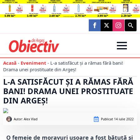
Searc
for:
Acasă
-
Eveniment
-
L-a satisfăcut și a rămas fără bani!
Drama unei prostituate din Argeș!
L-A SATISFĂCUT ȘI A RĂMAS FĂRĂ
BANI! DRAMA UNEI PROSTITUATE
DIN ARGEȘ!
Autor: 
Alex Vlad
Publicat
14 iulie 2022
O femeie de moravuri ușoare a fost bătută și