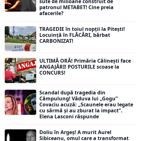
sute de milioane construit de
patronul METABET! Cine preia
afacerile?
TRAGEDIE în toiul nopții la Pitești!
Locuință în FLĂCĂRI, bărbat
CARBONIZAT!
ULTIMĂ ORĂ! Primăria Călinești face
ANGAJĂRI! POSTURILE scoase la
CONCURS!
Scandal după tragedia din
Câmpulung! Văduva lui „Gogu”
Covaciu acuză: „Scaunele erau legate
cu sârmă și au zburat la impact”.
Elena Lasconi răspunde
Doliu în Argeș! A murit Aurel
Sibiceanu, omul care a transformat