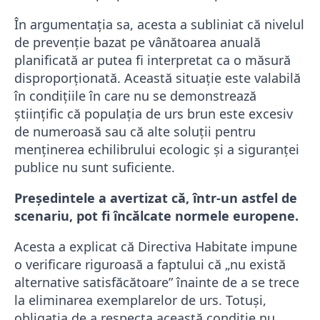
În argumentația sa, acesta a subliniat că nivelul
de prevenţie bazat pe vânătoarea anuală
planificată ar putea fi interpretat ca o măsură
disproporţionată. Această situație este valabilă
în condițiile în care nu se demonstrează
ştiinţific că populaţia de urs brun este excesiv
de numeroasă sau că alte soluţii pentru
menținerea echilibrului ecologic şi a siguranţei
publice nu sunt suficiente.
Președintele a avertizat că, într-un astfel de
scenariu, pot fi încălcate normele europene.
Acesta a explicat că Directiva Habitate impune
o verificare riguroasă a faptului că „nu există
alternative satisfăcătoare” înainte de a se trece
la eliminarea exemplarelor de urs. Totuși,
obligaţia de a respecta această condiţie nu