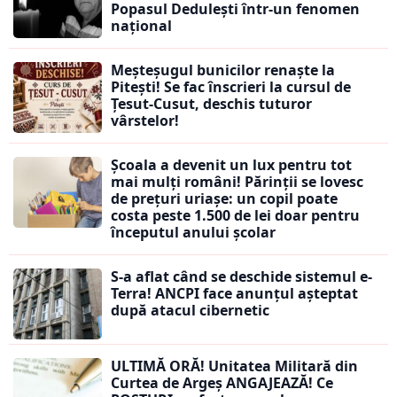
Popasul Dedulești într-un fenomen
național
Meșteșugul bunicilor renaște la
Pitești! Se fac înscrieri la cursul de
Țesut-Cusut, deschis tuturor
vârstelor!
Școala a devenit un lux pentru tot
mai mulți români! Părinții se lovesc
de prețuri uriașe: un copil poate
costa peste 1.500 de lei doar pentru
începutul anului școlar
S-a aflat când se deschide sistemul e-
Terra! ANCPI face anunțul așteptat
după atacul cibernetic
ULTIMĂ ORĂ! Unitatea Militară din
Curtea de Argeș ANGAJEAZĂ! Ce