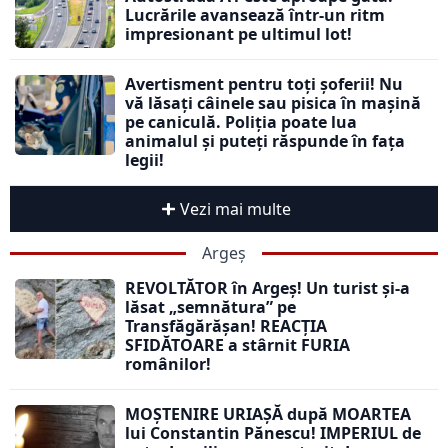
Lucrările avansează într-un ritm
impresionant pe ultimul lot!
Avertisment pentru toți șoferii! Nu
vă lăsați câinele sau pisica în mașină
pe caniculă. Poliția poate lua
animalul și puteți răspunde în fața
legii!
Vezi mai multe
Argeș
REVOLTĂTOR în Argeș! Un turist și-a
lăsat „semnătura” pe
Transfăgărășan! REACȚIA
SFIDĂTOARE a stârnit FURIA
românilor!
MOȘTENIRE URIAȘĂ după MOARTEA
lui Constantin Pănescu! IMPERIUL de