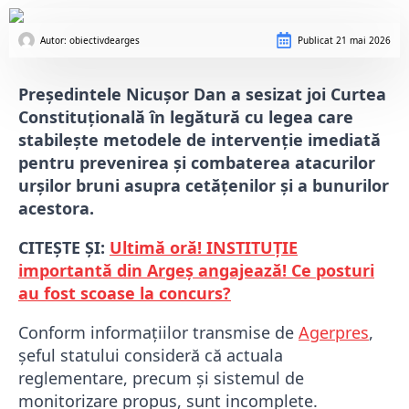
Autor: 
obiectivdearges
Publicat
21 mai 2026
Preşedintele Nicuşor Dan a sesizat joi Curtea
Constituţională în legătură cu legea care
stabilește metodele de intervenţie imediată
pentru prevenirea şi combaterea atacurilor
urşilor bruni asupra cetățenilor şi a bunurilor
acestora.
CITEȘTE ȘI:
Ultimă oră! INSTITUȚIE
importantă din Argeș angajează! Ce posturi
au fost scoase la concurs?
Conform informațiilor transmise de
Agerpres
,
șeful statului consideră că actuala
reglementare, precum şi sistemul de
monitorizare propus, sunt incomplete.