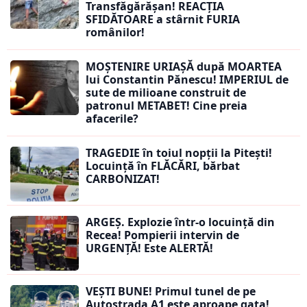
Transfăgărășan! REACȚIA
SFIDĂTOARE a stârnit FURIA
românilor!
MOȘTENIRE URIAȘĂ după MOARTEA
lui Constantin Pănescu! IMPERIUL de
sute de milioane construit de
patronul METABET! Cine preia
afacerile?
TRAGEDIE în toiul nopții la Pitești!
Locuință în FLĂCĂRI, bărbat
CARBONIZAT!
ARGEȘ. Explozie într-o locuință din
Recea! Pompierii intervin de
URGENȚĂ! Este ALERTĂ!
VEȘTI BUNE! Primul tunel de pe
Autostrada A1 este aproape gata!