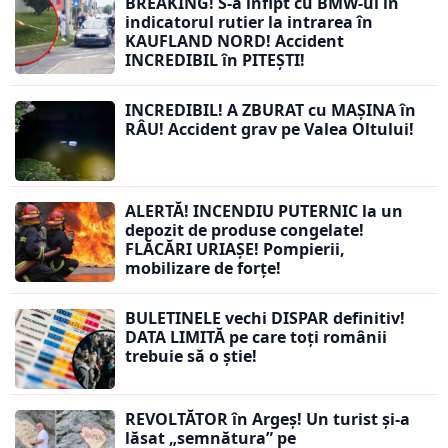
BREAKING! S-a înfipt cu BMW-ul în
indicatorul rutier la intrarea în
KAUFLAND NORD! Accident
INCREDIBIL în PITEȘTI!
INCREDIBIL! A ZBURAT cu MAȘINA în
RÂU! Accident grav pe Valea Oltului!
ALERTĂ! INCENDIU PUTERNIC la un
depozit de produse congelate!
FLĂCĂRI URIAȘE! Pompierii,
mobilizare de forțe!
BULETINELE vechi DISPAR definitiv!
DATA LIMITĂ pe care toți românii
trebuie să o știe!
REVOLTĂTOR în Argeș! Un turist și-a
lăsat „semnătura” pe