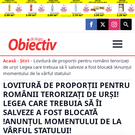
Searc
for:
Acasă
-
Știri
-
Lovitură de proporții pentru românii terorizați
de urși! Legea care trebuia să îi salveze a fost blocată !Anunțul
momentului de la vârful statului!
LOVITURĂ DE PROPORȚII PENTRU
ROMÂNII TERORIZAȚI DE URȘI!
LEGEA CARE TREBUIA SĂ ÎI
SALVEZE A FOST BLOCATĂ
!ANUNȚUL MOMENTULUI DE LA
VÂRFUL STATULUI!