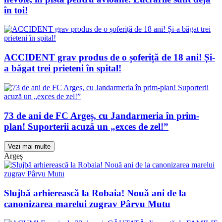
în toi!
ACCIDENT grav produs de o șoferiță de 18 ani! Și-
a băgat trei prieteni în spital!
73 de ani de FC Argeș, cu Jandarmeria în prim-
plan! Suporterii acuză un „exces de zel!”
Vezi mai multe
Argeș
Slujbă arhierească la Robaia! Nouă ani de la
canonizarea marelui zugrav Pârvu Mutu