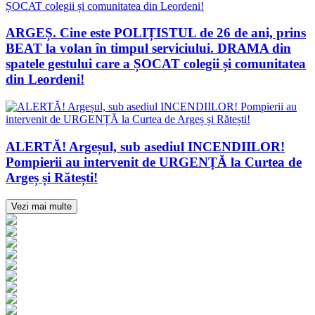
ARGEȘ. Cine este POLIȚISTUL de 26 de ani, prins
BEAT la volan în timpul serviciului. DRAMA din
spatele gestului care a ȘOCAT colegii și comunitatea
din Leordeni!
ALERTĂ! Argeșul, sub asediul INCENDIILOR!
Pompierii au intervenit de URGENȚĂ la Curtea de
Argeș și Rătești!
Vezi mai multe