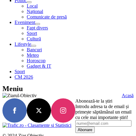
Politic
Local
Național
Comunicate de presă
Eveniment
Fapt divers
Sport
Cultură
Lifestyle
Bancuri
Meteo
Horoscop
Gadget & IT
Sport
CM 2026
Meniu
Acasă
Abonează-te la știri
Introdu adresa ta de email și
primește săptămânal un email
cu cele mai importante știri!
Abonare
© 2024 Ziar Obiectiv.