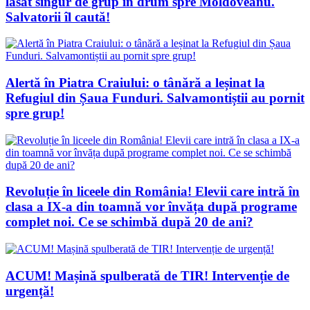
lăsat singur de grup în drum spre Moldoveanu.
Salvatorii îl caută!
Alertă în Piatra Craiului: o tânără a leșinat la
Refugiul din Șaua Funduri. Salvamontiștii au pornit
spre grup!
Revoluție în liceele din România! Elevii care intră în
clasa a IX-a din toamnă vor învăța după programe
complet noi. Ce se schimbă după 20 de ani?
ACUM! Mașină spulberată de TIR! Intervenție de
urgență!