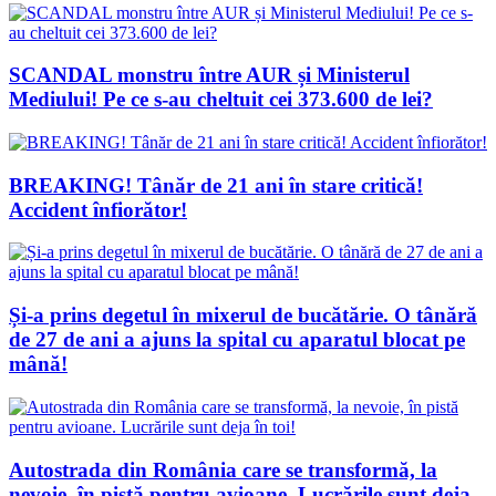
SCANDAL monstru între AUR și Ministerul
Mediului! Pe ce s-au cheltuit cei 373.600 de lei?
BREAKING! Tânăr de 21 ani în stare critică!
Accident înfiorător!
Și-a prins degetul în mixerul de bucătărie. O tânără
de 27 de ani a ajuns la spital cu aparatul blocat pe
mână!
Autostrada din România care se transformă, la
nevoie, în pistă pentru avioane. Lucrările sunt deja