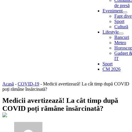
Comunic
de presă
Eveniment
Fapt dive
Sport
Cultură
Lifestyle
Bancuri
Meteo
Horosco
Gadget 
IT
Sport
CM 2026
Acasă
-
COVID-19
-
Medicii avertizează! La cât timp după COVID
poți rămâne însărcinată?
Medicii avertizează! La cât timp după
COVID poți rămâne însărcinată?