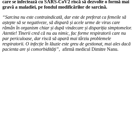
care se infectează cu SARS-CoV2 riscă să dezvolte o formă mai
gravă a maladiei, pe fondul modificărilor de sarcină.
“Sarcina nu este contraindicată, dar este de preferat ca femeile să
aștepte să se negativeze, să dispară și acele urme de virus care
rămân în organism chiar și după vindecare și dispariția simptomelor.
Atentie! Tinerii cred că nu au nimic, fac forme respiratorii care nu
par periculoase, dar riscă să apară mai târziu problemele
respiratorii. O infecție în lăuzie este greu de gestionat, mai ales dacă
pacienta are și comorbidități”
, afirmă medicul Dimitre Nanu.