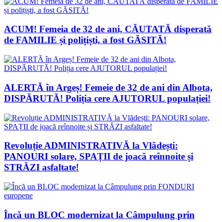
ACUM! Femeia de 32 de ani, CĂUTATĂ disperată
de FAMILIE și polițiști, a fost GĂSITĂ!
ALERTĂ în Argeș! Femeie de 32 de ani din Albota,
DISPĂRUTĂ! Poliția cere AJUTORUL populației!
Revoluție ADMINISTRATIVĂ la Vlădești:
PANOURI solare, SPAȚII de joacă reînnoite și
STRĂZI asfaltate!
Încă un BLOC modernizat la Câmpulung prin