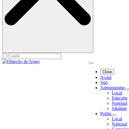
Close
Acasă
Știri
Administraţie
Local
Educație
Național
Sănătate
Politic
Local
Național