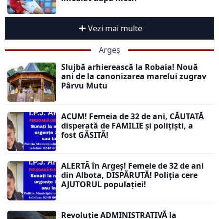
Vezi mai multe
Argeș
Slujbă arhierească la Robaia! Nouă
ani de la canonizarea marelui zugrav
Pârvu Mutu
ACUM! Femeia de 32 de ani, CĂUTATĂ
disperată de FAMILIE și polițiști, a
fost GĂSITĂ!
ALERTĂ în Argeș! Femeie de 32 de ani
din Albota, DISPĂRUTĂ! Poliția cere
AJUTORUL populației!
Revoluție ADMINISTRATIVĂ la