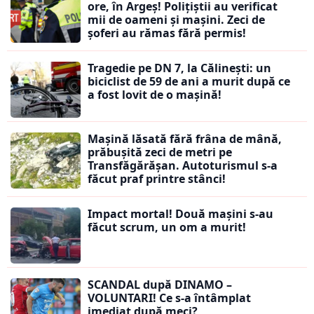
ore, în Argeș! Polițiștii au verificat
mii de oameni și mașini. Zeci de
șoferi au rămas fără permis!
Tragedie pe DN 7, la Călinești: un
biciclist de 59 de ani a murit după ce
a fost lovit de o mașină!
Mașină lăsată fără frâna de mână,
prăbușită zeci de metri pe
Transfăgărășan. Autoturismul s-a
făcut praf printre stânci!
Impact mortal! Două mașini s-au
făcut scrum, un om a murit!
SCANDAL după DINAMO –
VOLUNTARI! Ce s-a întâmplat
imediat după meci?