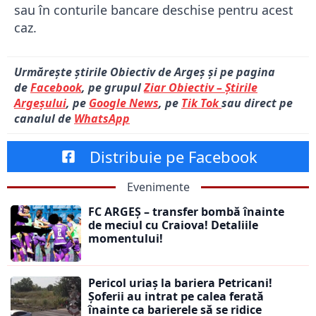
sau în conturile bancare deschise pentru acest
caz.
Urmărește știrile Obiectiv de Argeș și pe pagina
de
Facebook
, pe grupul
Ziar Obiectiv – Știrile
Argeșului
, pe
Google News
, pe
Tik Tok
sau direct pe
canalul de
WhatsApp
Distribuie pe Facebook
Evenimente
FC ARGEȘ – transfer bombă înainte
de meciul cu Craiova! Detaliile
momentului!
Pericol uriaș la bariera Petricani!
Șoferii au intrat pe calea ferată
înainte ca barierele să se ridice