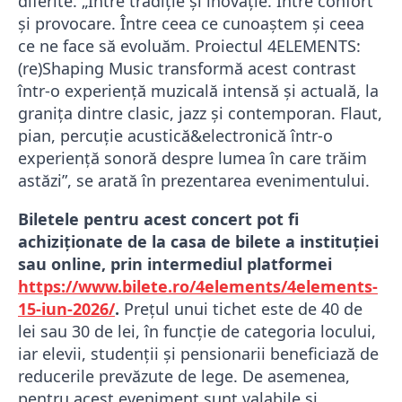
diferite. „Între tradiție și inovație. Între confort
și provocare. Între ceea ce cunoaștem și ceea
ce ne face să evoluăm. Proiectul 4ELEMENTS:
(re)Shaping Music transformă acest contrast
într-o experiență muzicală intensă și actuală, la
granița dintre clasic, jazz și contemporan. Flaut,
pian, percuție acustică&electronică într-o
experiență sonoră despre lumea în care trăim
astăzi”, se arată în prezentarea evenimentului.
Biletele pentru acest concert pot fi
achiziționate de la casa de bilete a instituției
sau online, prin intermediul platformei
https://www.bilete.ro/4elements/4elements-
15-iun-2026/
.
Prețul unui tichet este de 40 de
lei sau 30 de lei, în funcție de categoria locului,
iar elevii, studenții și pensionarii beneficiază de
reducerile prevăzute de lege. De asemenea,
pentru acest eveniment sunt valabile și