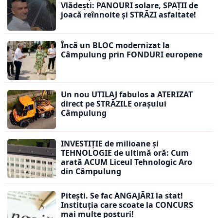
Vlădești: PANOURI solare, SPAȚII de
joacă reînnoite și STRĂZI asfaltate!
Încă un BLOC modernizat la
Câmpulung prin FONDURI europene
Un nou UTILAJ fabulos a ATERIZAT
direct pe STRĂZILE orașului
Câmpulung
INVESTIȚIE de milioane și
TEHNOLOGIE de ultimă oră: Cum
arată ACUM Liceul Tehnologic Aro
din Câmpulung
Pitești. Se fac ANGAJĂRI la stat!
Instituția care scoate la CONCURS
mai multe posturi!