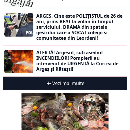
ARGEȘ. Cine este POLIȚISTUL de 26 de
ani, prins BEAT la volan în timpul
serviciului. DRAMA din spatele
gestului care a ȘOCAT colegii și
comunitatea din Leordeni!
ALERTĂ! Argeșul, sub asediul
INCENDIILOR! Pompierii au
intervenit de URGENȚĂ la Curtea de
Argeș și Rătești!
Vezi mai multe