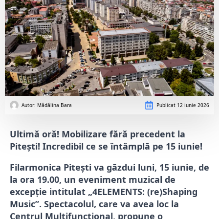
Autor: 
Mădălina Bara
Publicat
12 iunie 2026
Ultimă oră! Mobilizare fără precedent la
Pitești! Incredibil ce se întâmplă pe 15 iunie!
Filarmonica Pitești va găzdui luni, 15 iunie, de
la ora 19.00, un eveniment muzical de
excepție intitulat „4ELEMENTS: (re)Shaping
Music”. Spectacolul, care va avea loc la
Centrul Multifuncțional, propune o