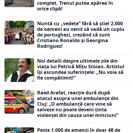
complet. Trenul putea apărea în
orice clipă!
Nuntă cu „vedete” fără să știe! 2.000
de oameni au venit să vadă un cuplu
de portughezi, crezând că sunt
Cristiano Ronaldo și Georgina
Rodriguez!
Noi detalii despre ultimele zile din
viața lui Petrică Mîțu Stoian. Artistul
își ascundea suferințele: „Nu voia să
fie compătimit!”
Raed Arafat, reacție dură după
atacul asupra unei ambulanțe din
Cluj: „O ambulanță care vine să
salveze nu poate deveni ținta
violenței din cauza unei minciuni”
Peste 1.000 de amenzi în doar 48 de