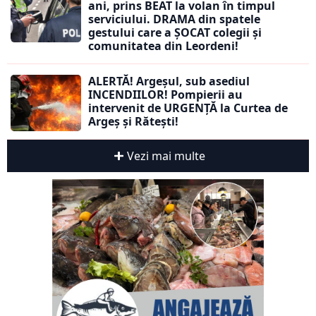
ani, prins BEAT la volan în timpul
serviciului. DRAMA din spatele
gestului care a ȘOCAT colegii și
comunitatea din Leordeni!
ALERTĂ! Argeșul, sub asediul
INCENDIILOR! Pompierii au
intervenit de URGENȚĂ la Curtea de
Argeș și Rătești!
Vezi mai multe