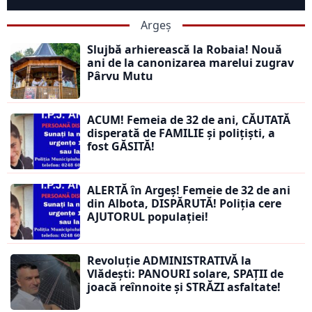
Argeș
Slujbă arhierească la Robaia! Nouă
ani de la canonizarea marelui zugrav
Pârvu Mutu
ACUM! Femeia de 32 de ani, CĂUTATĂ
disperată de FAMILIE și polițiști, a
fost GĂSITĂ!
ALERTĂ în Argeș! Femeie de 32 de ani
din Albota, DISPĂRUTĂ! Poliția cere
AJUTORUL populației!
Revoluție ADMINISTRATIVĂ la
Vlădești: PANOURI solare, SPAȚII de
joacă reînnoite și STRĂZI asfaltate!