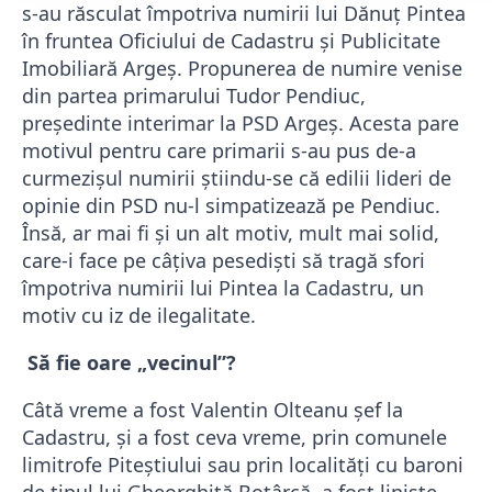
s-au răsculat împotriva numirii lui Dănuţ Pintea
în fruntea Oficiului de Cadastru şi Publicitate
Imobiliară Argeş. Propunerea de numire venise
din partea primarului Tudor Pendiuc,
preşedinte interimar la PSD Argeş. Acesta pare
motivul pentru care primarii s-au pus de-a
curmezişul numirii ştiindu-se că edilii lideri de
opinie din PSD nu-l simpatizează pe Pendiuc.
Însă, ar mai fi şi un alt motiv, mult mai solid,
care-i face pe câţiva pesedişti să tragă sfori
împotriva numirii lui Pintea la Cadastru, un
motiv cu iz de ilegalitate.
Să fie oare „vecinul”?
Câtă vreme a fost Valentin Olteanu şef la
Cadastru, şi a fost ceva vreme, prin comunele
limitrofe Piteştiului sau prin localităţi cu baroni