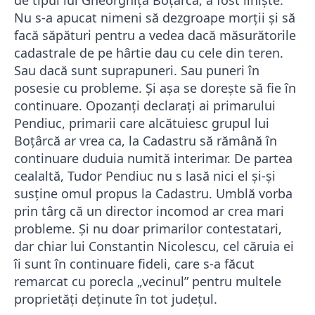
de tipul lui Gheorghiţă Boţârcă, a fost linişte.
Nu s-a apucat nimeni să dezgroape morţii şi să
facă săpături pentru a vedea dacă măsurătorile
cadastrale de pe hârtie dau cu cele din teren.
Sau dacă sunt suprapuneri. Sau puneri în
posesie cu probleme. Şi aşa se doreşte să fie în
continuare. Opozanţi declaraţi ai primarului
Pendiuc, primarii care alcătuiesc grupul lui
Boţârcă ar vrea ca, la Cadastru să rămână în
continuare duduia numită interimar. De partea
cealaltă, Tudor Pendiuc nu s lasă nici el şi-şi
susţine omul propus la Cadastru. Umblă vorba
prin târg că un director incomod ar crea mari
probleme. Şi nu doar primarilor contestatari,
dar chiar lui Constantin Nicolescu, cel căruia ei
îi sunt în continuare fideli, care s-a făcut
remarcat cu porecla „vecinul” pentru multele
proprietăţi deţinute în tot judeţul.