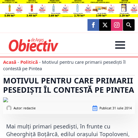
Searc
for:
Acasă
-
Politică
-
Motivul pentru care primarii pesedişti îl
contestă pe Pintea
MOTIVUL PENTRU CARE PRIMARII
PESEDIŞTI ÎL CONTESTĂ PE PINTEA
Autor: 
redactie
Publicat
31 iulie 2014
Mai mulţi primari pesedişti, în frunte cu
Gheorghiţă Boţârcă, edilul oraşului Topoloveni,