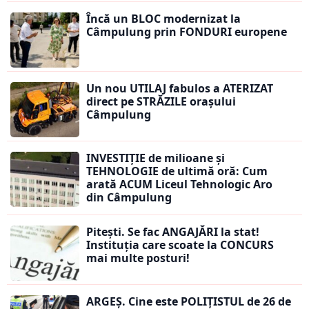
Încă un BLOC modernizat la
Câmpulung prin FONDURI europene
Un nou UTILAJ fabulos a ATERIZAT
direct pe STRĂZILE orașului
Câmpulung
INVESTIȚIE de milioane și
TEHNOLOGIE de ultimă oră: Cum
arată ACUM Liceul Tehnologic Aro
din Câmpulung
Pitești. Se fac ANGAJĂRI la stat!
Instituția care scoate la CONCURS
mai multe posturi!
ARGEȘ. Cine este POLIȚISTUL de 26 de