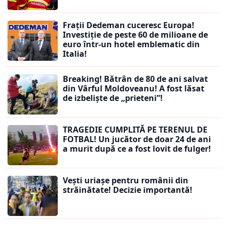
Frații Dedeman cuceresc Europa!
Investiție de peste 60 de milioane de
euro într-un hotel emblematic din
Italia!
Breaking! Bătrân de 80 de ani salvat
din Vârful Moldoveanu! A fost lăsat
de izbeliște de „prieteni”!
TRAGEDIE CUMPLITĂ PE TERENUL DE
FOTBAL! Un jucător de doar 24 de ani
a murit după ce a fost lovit de fulger!
Vești uriașe pentru românii din
străinătate! Decizie importantă!