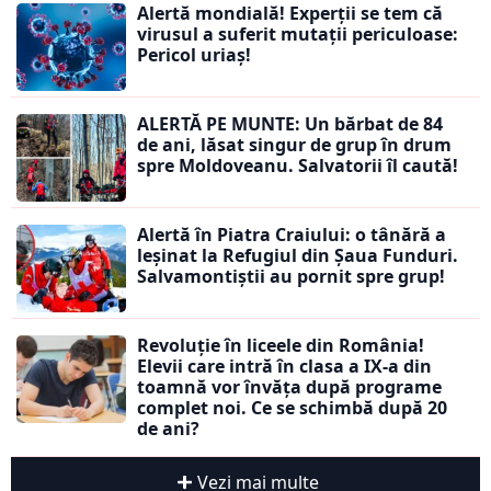
Alertă mondială! Experții se tem că
virusul a suferit mutații periculoase:
Pericol uriaș!
ALERTĂ PE MUNTE: Un bărbat de 84
de ani, lăsat singur de grup în drum
spre Moldoveanu. Salvatorii îl caută!
Alertă în Piatra Craiului: o tânără a
leșinat la Refugiul din Șaua Funduri.
Salvamontiștii au pornit spre grup!
Revoluție în liceele din România!
Elevii care intră în clasa a IX-a din
toamnă vor învăța după programe
complet noi. Ce se schimbă după 20
de ani?
Vezi mai multe