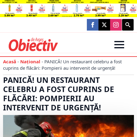
Searc
for:
Acasă
-
Național
-
PANICĂ! Un restaurant celebru a fost
cuprins de flăcări: Pompierii au intervenit de urgență!
PANICĂ! UN RESTAURANT
CELEBRU A FOST CUPRINS DE
FLĂCĂRI: POMPIERII AU
INTERVENIT DE URGENȚĂ!