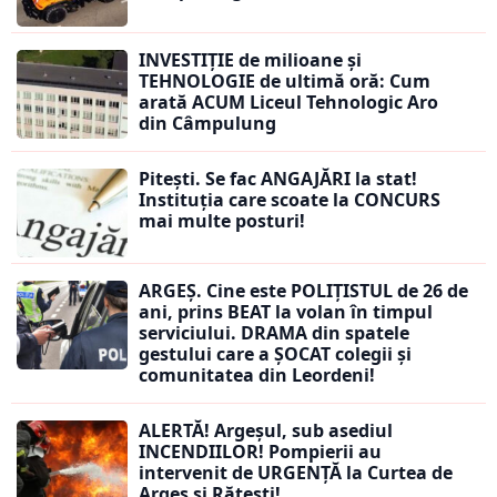
INVESTIȚIE de milioane și
TEHNOLOGIE de ultimă oră: Cum
arată ACUM Liceul Tehnologic Aro
din Câmpulung
Pitești. Se fac ANGAJĂRI la stat!
Instituția care scoate la CONCURS
mai multe posturi!
ARGEȘ. Cine este POLIȚISTUL de 26 de
ani, prins BEAT la volan în timpul
serviciului. DRAMA din spatele
gestului care a ȘOCAT colegii și
comunitatea din Leordeni!
ALERTĂ! Argeșul, sub asediul
INCENDIILOR! Pompierii au
intervenit de URGENȚĂ la Curtea de
Argeș și Rătești!