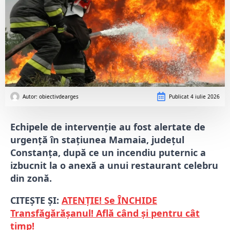
Autor: 
obiectivdearges
Publicat
4 iulie 2026
Echipele de intervenție au fost alertate de
urgență în stațiunea Mamaia, județul
Constanța, după ce un incendiu puternic a
izbucnit la o anexă a unui restaurant celebru
din zonă.
CITEȘTE ȘI:
ATENȚIE! Se ÎNCHIDE
Transfăgărășanul! Află când și pentru cât
timp!