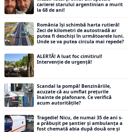
carierei starului argentinian a murit
la 68 de ani!
România își schimbă harta rutieră!
Zeci de kilometri de autostradă ar
putea fi deschiși în următoarele luni.
Unde se va putea circula mai repede?
ALERTĂ! A luat foc cimitirul!
Intervenție de urgență!
Scandal la pompă! Benzinăriile,
acuzate că au umflat prețurile
înainte de plafonare. Ce verifică
acum autoritățile?
Tragedie! Nicu, de numai 35 de ani s-
a prăbușit pe șantier și ambulanța a
fost chemată abia după două ore și