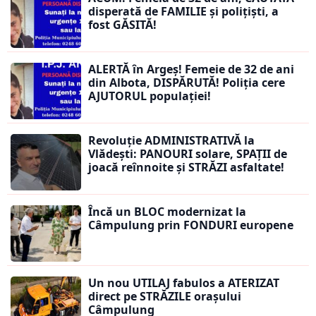
disperată de FAMILIE și polițiști, a
fost GĂSITĂ!
ALERTĂ în Argeș! Femeie de 32 de ani
din Albota, DISPĂRUTĂ! Poliția cere
AJUTORUL populației!
Revoluție ADMINISTRATIVĂ la
Vlădești: PANOURI solare, SPAȚII de
joacă reînnoite și STRĂZI asfaltate!
Încă un BLOC modernizat la
Câmpulung prin FONDURI europene
Un nou UTILAJ fabulos a ATERIZAT
direct pe STRĂZILE orașului
Câmpulung