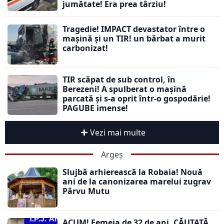
jumătate! Era prea târziu!
Tragedie! IMPACT devastator între o
mașină și un TIR! un bărbat a murit
carbonizat!
TIR scăpat de sub control, în
Berezeni! A spulberat o mașină
parcată și s-a oprit într-o gospodărie!
PAGUBE imense!
Vezi mai multe
Argeș
Slujbă arhierească la Robaia! Nouă
ani de la canonizarea marelui zugrav
Pârvu Mutu
ACUM! Femeia de 32 de ani, CĂUTATĂ