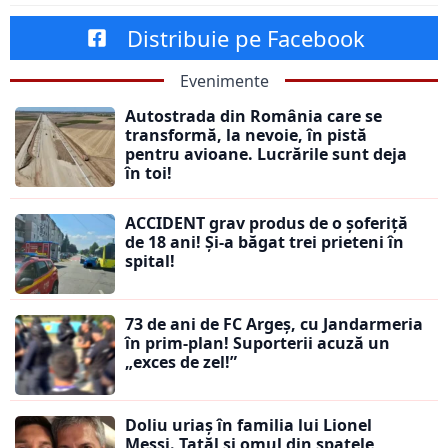
Distribuie pe Facebook
Evenimente
Autostrada din România care se
transformă, la nevoie, în pistă
pentru avioane. Lucrările sunt deja
în toi!
ACCIDENT grav produs de o șoferiță
de 18 ani! Și-a băgat trei prieteni în
spital!
73 de ani de FC Argeș, cu Jandarmeria
în prim-plan! Suporterii acuză un
„exces de zel!”
Doliu uriaș în familia lui Lionel
Messi. Tatăl și omul din spatele