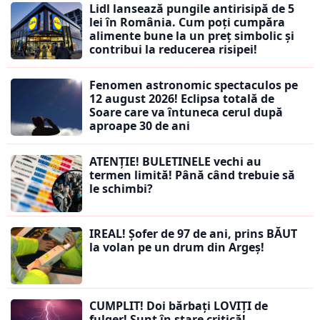
Lidl lansează pungile antirisipă de 5
lei în România. Cum poți cumpăra
alimente bune la un preț simbolic și
contribui la reducerea risipei!
Fenomen astronomic spectaculos pe
12 august 2026! Eclipsa totală de
Soare care va întuneca cerul după
aproape 30 de ani
ATENȚIE! BULETINELE vechi au
termen limită! Până când trebuie să
le schimbi?
IREAL! Șofer de 97 de ani, prins BĂUT
la volan pe un drum din Argeș!
CUMPLIT! Doi bărbați LOVIȚI de
fulger! Sunt în stare critică!