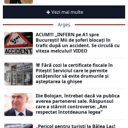
Vezi mai multe
Argeș
ACUM!!! „INFERN pe A1 spre
București! Mii de șoferi blocați în
trafic după un accident. Se circulă cu
viteza melcului! VIDEO
🚨 Fără cozi la certificate fiscale în
Pitești! Serviciul care le permite
cetățenilor să evite drumurile și
așteptarea la ghișee
Ilie Bolojan, întrebat dacă va publica
averea partenerei sale. Răspunsul
care a stârnit controverse: „Am
respectat întotdeauna legea”
„Pericol pentru turiști la Bâlea Lac!