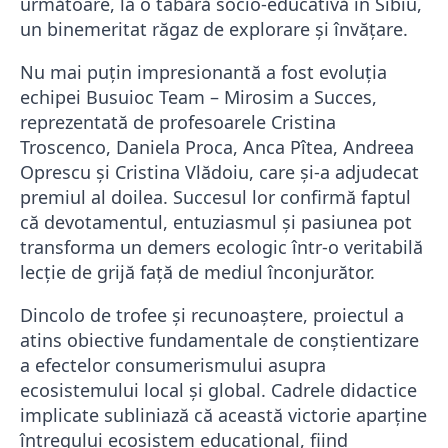
următoare, la o tabără socio-educativă în Sibiu,
un binemeritat răgaz de explorare și învățare.
​Nu mai puțin impresionantă a fost evoluția
echipei Busuioc Team – Mirosim a Succes,
reprezentată de profesoarele Cristina
Troscenco, Daniela Proca, Anca Pîtea, Andreea
Oprescu și Cristina Vlădoiu, care și-a adjudecat
premiul al doilea. Succesul lor confirmă faptul
că devotamentul, entuziasmul și pasiunea pot
transforma un demers ecologic într-o veritabilă
lecție de grijă față de mediul înconjurător.
​Dincolo de trofee și recunoaștere, proiectul a
atins obiective fundamentale de conștientizare
a efectelor consumerismului asupra
ecosistemului local și global. Cadrele didactice
implicate subliniază că această victorie aparține
întregului ecosistem educațional, fiind