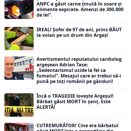
ANPC a găsit carne ținută în soare și
alimente expirate. Amenzi de 300.000
de lei”.
IREAL! Șofer de 97 de ani, prins BĂUT
la volan pe un drum din Argeș!
Avertismentul reputatului cardiolog
argeșean Adrian Tase:
„Sedentarismul ucide la fel ca
fumatul”. Mesajul care ar trebui să-i
pună pe toți românii pe gânduri!
Încă o TRAGEDIE lovește Argeșul!
Bărbat găsit MORT în șanț. Este
ALERTĂ!
CUTREMURĂTOR! Cine era bărbatul