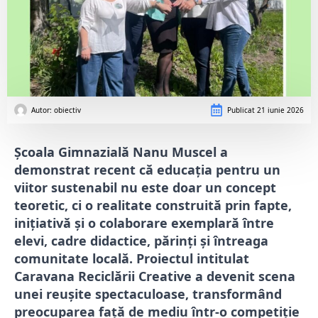
Autor: 
obiectiv
Publicat
21 iunie 2026
Școala Gimnazială Nanu Muscel a
demonstrat recent că educația pentru un
viitor sustenabil nu este doar un concept
teoretic, ci o realitate construită prin fapte,
inițiativă și o colaborare exemplară între
elevi, cadre didactice, părinți și întreaga
comunitate locală. Proiectul intitulat
Caravana Reciclării Creative a devenit scena
unei reușite spectaculoase, transformând
preocuparea față de mediu într-o competiție