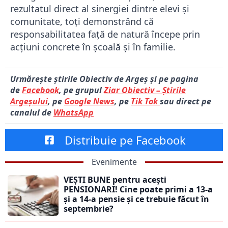
rezultatul direct al sinergiei dintre elevi și
comunitate, toți demonstrând că
responsabilitatea față de natură începe prin
acțiuni concrete în școală și în familie.
Urmărește știrile Obiectiv de Argeș și pe pagina
de
Facebook
, pe grupul
Ziar Obiectiv – Știrile
Argeșului
, pe
Google News
, pe
Tik Tok
sau direct pe
canalul de
WhatsApp
Distribuie pe Facebook
Evenimente
VEȘTI BUNE pentru acești
PENSIONARI! Cine poate primi a 13-a
și a 14-a pensie și ce trebuie făcut în
septembrie?