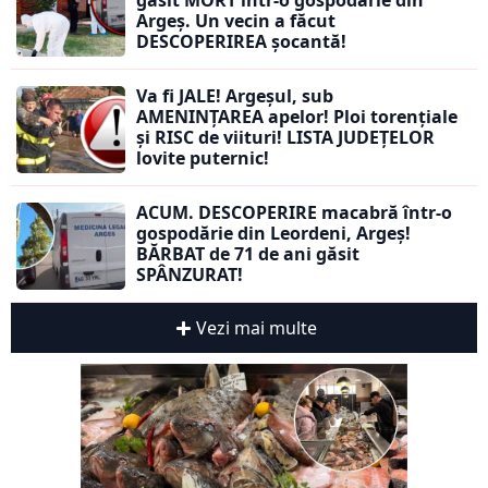
găsit MORT într-o gospodărie din
Argeș. Un vecin a făcut
DESCOPERIREA șocantă!
Va fi JALE! Argeșul, sub
AMENINȚAREA apelor! Ploi torențiale
și RISC de viituri! LISTA JUDEȚELOR
lovite puternic!
ACUM. DESCOPERIRE macabră într-o
gospodărie din Leordeni, Argeș!
BĂRBAT de 71 de ani găsit
SPÂNZURAT!
Vezi mai multe