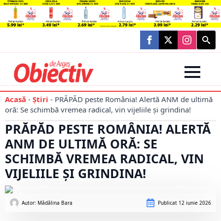
Searc
for:
Acasă
-
Știri
-
PRĂPĂD peste România! Alertă ANM de ultimă
oră: Se schimbă vremea radical, vin vijeliile și grindina!
PRĂPĂD PESTE ROMÂNIA! ALERTĂ
ANM DE ULTIMĂ ORĂ: SE
SCHIMBĂ VREMEA RADICAL, VIN
VIJELIILE ȘI GRINDINA!
Autor: 
Mădălina Bara
Publicat
12 iunie 2026