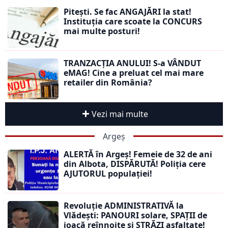
Pitești. Se fac ANGAJĂRI la stat!
Instituția care scoate la CONCURS
mai multe posturi!
TRANZACȚIA ANULUI! S-a VÂNDUT
eMAG! Cine a preluat cel mai mare
retailer din România?
Vezi mai multe
Argeș
ALERTĂ în Argeș! Femeie de 32 de ani
din Albota, DISPĂRUTĂ! Poliția cere
AJUTORUL populației!
Revoluție ADMINISTRATIVĂ la
Vlădești: PANOURI solare, SPAȚII de
joacă reînnoite și STRĂZI asfaltate!