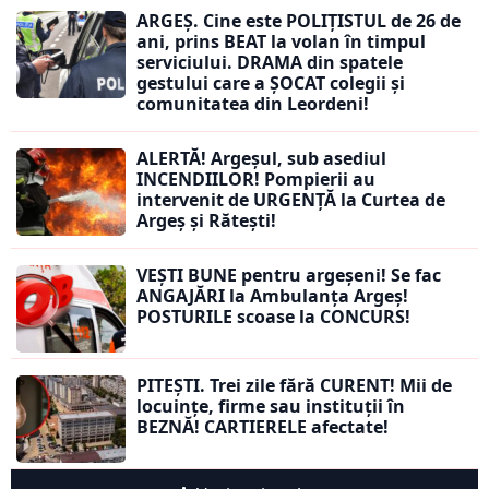
ARGEȘ. Cine este POLIȚISTUL de 26 de
ani, prins BEAT la volan în timpul
serviciului. DRAMA din spatele
gestului care a ȘOCAT colegii și
comunitatea din Leordeni!
ALERTĂ! Argeșul, sub asediul
INCENDIILOR! Pompierii au
intervenit de URGENȚĂ la Curtea de
Argeș și Rătești!
VEȘTI BUNE pentru argeșeni! Se fac
ANGAJĂRI la Ambulanța Argeș!
POSTURILE scoase la CONCURS!
PITEȘTI. Trei zile fără CURENT! Mii de
locuințe, firme sau instituții în
BEZNĂ! CARTIERELE afectate!