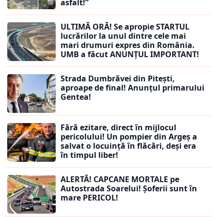
asfalt!”
ULTIMĂ ORĂ! Se apropie STARTUL
lucrărilor la unul dintre cele mai
mari drumuri expres din România.
UMB a făcut ANUNȚUL IMPORTANT!
Strada Dumbrăvei din Pitești,
aproape de final! Anunțul primarului
Gentea!
Fără ezitare, direct în mijlocul
pericolului! Un pompier din Argeș a
salvat o locuință în flăcări, deși era
în timpul liber!
ALERTĂ! CAPCANE MORTALE pe
Autostrada Soarelui! Șoferii sunt în
mare PERICOL!