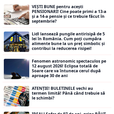
VEȘTI BUNE pentru acești
PENSIONARI! Cine poate primi a 13-a
și a 14-a pensie și ce trebuie făcut în
septembrie?
Lidl lansează pungile antirisipă de 5
lei în România. Cum poți cumpăra
alimente bune la un preț simbolic și
contribui la reducerea risipei!
Fenomen astronomic spectaculos pe
12 august 2026! Eclipsa totală de
Soare care va întuneca cerul după
aproape 30 de ani
ATENȚIE! BULETINELE vechi au
termen limită! Până când trebuie să
le schimbi?