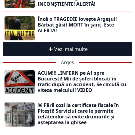
INCONȘTIENTE! ALERTĂ!
Încă o TRAGEDIE lovește Argeșul!
Bărbat găsit MORT în șanț. Este
ALERTĂ!
Vezi mai multe
Argeș
ACUM!!! „INFERN pe A1 spre
București! Mii de șoferi blocați în
trafic după un accident. Se circulă cu
viteza melcului! VIDEO
🚨 Fără cozi la certificate fiscale în
Pitești! Serviciul care le permite
cetățenilor să evite drumurile și
așteptarea la ghișee