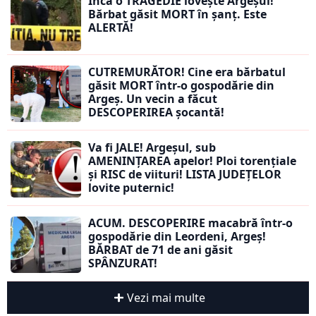
Încă o TRAGEDIE lovește Argeșul!
Bărbat găsit MORT în șanț. Este
ALERTĂ!
CUTREMURĂTOR! Cine era bărbatul
găsit MORT într-o gospodărie din
Argeș. Un vecin a făcut
DESCOPERIREA șocantă!
Va fi JALE! Argeșul, sub
AMENINȚAREA apelor! Ploi torențiale
și RISC de viituri! LISTA JUDEȚELOR
lovite puternic!
ACUM. DESCOPERIRE macabră într-o
gospodărie din Leordeni, Argeș!
BĂRBAT de 71 de ani găsit
SPÂNZURAT!
Vezi mai multe