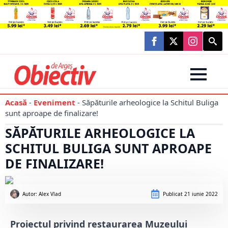
Searc
for:
Acasă
-
Eveniment
-
Săpăturile arheologice la Schitul Buliga
sunt aproape de finalizare!
SĂPĂTURILE ARHEOLOGICE LA
SCHITUL BULIGA SUNT APROAPE
DE FINALIZARE!
Autor: 
Alex Vlad
Publicat
21 iunie 2022
Proiectul privind restaurarea Muzeului