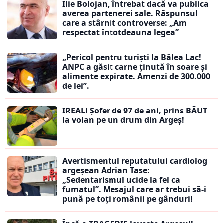
Ilie Bolojan, întrebat dacă va publica
averea partenerei sale. Răspunsul
care a stârnit controverse: „Am
respectat întotdeauna legea”
„Pericol pentru turiști la Bâlea Lac!
ANPC a găsit carne ținută în soare și
alimente expirate. Amenzi de 300.000
de lei”.
IREAL! Șofer de 97 de ani, prins BĂUT
la volan pe un drum din Argeș!
Avertismentul reputatului cardiolog
argeșean Adrian Tase:
„Sedentarismul ucide la fel ca
fumatul”. Mesajul care ar trebui să-i
pună pe toți românii pe gânduri!