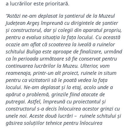
a lucrărilor este prioritară.
“Astăzi ne-am deplasat la șantierul de la Muzeul
Județean Argeș împreună cu dirigintele de șantier
și constructorul, dar și colegii din aparatul propriu,
pentru a evalua situația la fața locului. Cu această
ocazie am aflat că scoaterea la iveală a ruinelor
schitului Buliga este aproape de finalizare, urmând
ca în perioada următoare să fie conservat pentru
continuarea lucrărilor la Muzeu. Ulterior, vom
reamenaja, printr-un alt proiect, ruinele in situm
pentru ca vizitatorii să le poată vedea la fața
locului. Ne-am deplasat și la etaj, acolo unde a
apărut o problemă, grinzile fiind atacate de
putregai. Astfel, împreună cu proiectantul și
constructorul s-a decis înlocuirea acestor grinzi cu
unele noi. Aceste două lucrări – ruinele schitului și
găsirea soluțiilor tehnice pentru înlocuirea