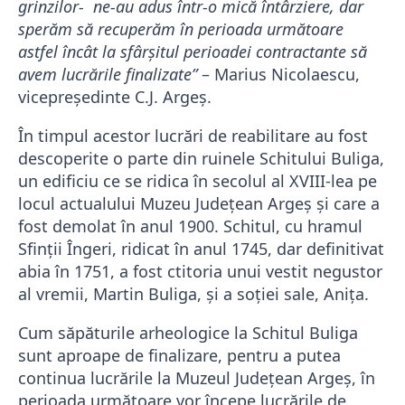
grinzilor- ne-au adus într-o mică întârziere, dar
sperăm să recuperăm în perioada următoare
astfel încât la sfârșitul perioadei contractante să
avem lucrările finalizate”
– Marius Nicolaescu,
vicepreședinte C.J. Argeș.
În timpul acestor lucrări de reabilitare au fost
descoperite o parte din ruinele Schitului Buliga,
un edificiu ce se ridica în secolul al XVIII-lea pe
locul actualului Muzeu Județean Argeș și care a
fost demolat în anul 1900. Schitul, cu hramul
Sfinții Îngeri, ridicat în anul 1745, dar definitivat
abia în 1751, a fost ctitoria unui vestit negustor
al vremii, Martin Buliga, și a soției sale, Anița.
Cum săpăturile arheologice la Schitul Buliga
sunt aproape de finalizare, pentru a putea
continua lucrările la Muzeul Județean Argeș, în
perioada următoare vor începe lucrările de