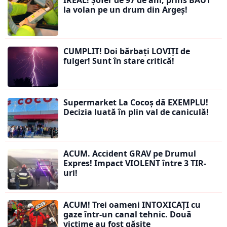
IREAL! Șofer de 97 de ani, prins BĂUT
la volan pe un drum din Argeș!
CUMPLIT! Doi bărbați LOVIȚI de
fulger! Sunt în stare critică!
Supermarket La Cocoș dă EXEMPLU!
Decizia luată în plin val de caniculă!
ACUM. Accident GRAV pe Drumul
Expres! Impact VIOLENT între 3 TIR-
uri!
ACUM! Trei oameni INTOXICAȚI cu
gaze într-un canal tehnic. Două
victime au fost găsite