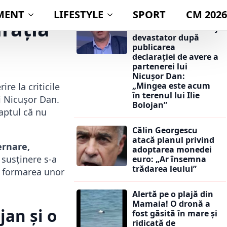
BOMBĂ lansată de
rația
Victor Ciutacu! Mesaj
devastator după
publicarea
declarației de avere a
partenerei lui
Nicușor Dan:
„Mingea este acum
re la criticile
în terenul lui Ilie
i Nicușor Dan.
Bolojan”
faptul că nu
Călin Georgescu
atacă planul privind
ernare,
adoptarea monedei
susținere s-a
euro: „Ar însemna
trădarea leului”
in formarea unor
Alertă pe o plajă din
Mamaia! O dronă a
jan și o
fost găsită în mare și
ridicată de