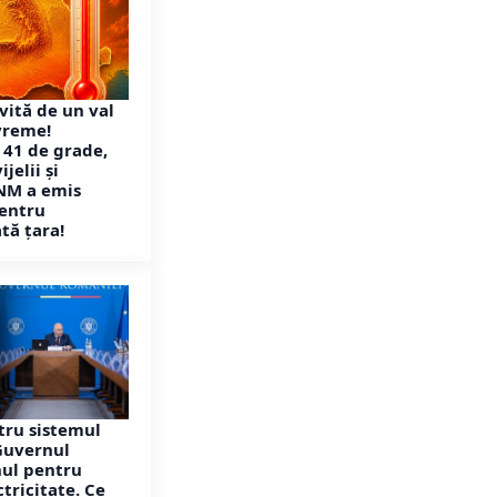
vită de un val
vreme!
 41 de grade,
jelii și
NM a emis
pentru
tă țara!
tru sistemul
Guvernul
nul pentru
ctricitate. Ce