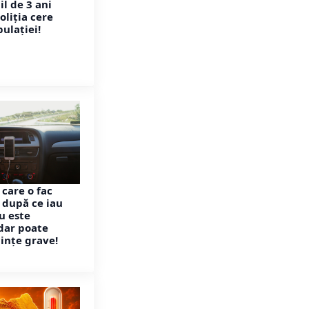
l de 3 ani
oliția cere
ulației!
 care o fac
i după ce iau
u este
dar poate
ințe grave!