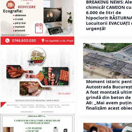
BREAKING NEWS: Ale
chimică! CAMION cu
6.000 de litri de
hipoclorit RĂSTURNA
Locuitorii EVACUAȚI
urgență!
Moment istoric pen
Autostrada Bucureșt
A fost montată ulti
grindă din beton de
A0: „Mai avem puțin 
finalizăm acest obiec