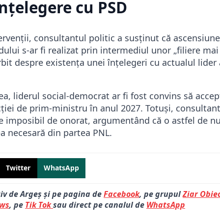
nțelegere cu PSD
ervenții, consultantul politic a susținut că ascensiunea
dului s-ar fi realizat prin intermediul unor „filiere mai
bit despre existența unei înțelegeri cu actualul lider 
rea, liderul social-democrat ar fi fost convins să acce
ției de prim-ministru în anul 2027. Totuși, consultan
 imposibil de onorat, argumentând că o astfel de n
ea necesară din partea PNL.
Twitter
WhatsApp
tiv de Argeș și pe pagina de
Facebook
, pe grupul
Ziar Obiec
ews
, pe
Tik Tok
sau direct pe canalul de
WhatsApp