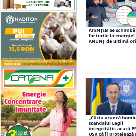
ATENȚIE! Se schimbă
facturile la energie!
ANUNȚ de ultimă or
„Câciu aruncă bomb
scandalul Legii
integrității: acuză P
USR că îl protejează