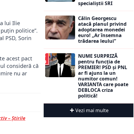
specialiștii SRI
Călin Georgescu
 lui Ilie
atacă planul privind
adoptarea monedei
 puțin politice”.
euro! „Ar însemna
al PSD, Sorin
trădarea leului”
NUME SURPRIZĂ
pte acest pact
pentru funcția de
tul consideră că
PREMIER! PSD și PNL
ar fi ajuns la un
umire nu ar
numitor comun!
VARIANTA care poate
DEBLOCA criza
politică!
Vezi mai multe
tiv – Știrile