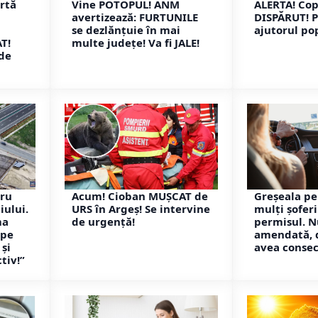
rtă
Vine POTOPUL! ANM
ALERTĂ! Copi
avertizează: FURTUNILE
DISPĂRUT! P
se dezlănțuie în mai
ajutorul pop
T!
multe județe! Va fi JALE!
 de
tru
Acum! Cioban MUȘCAT de
Greșeala pe
iului.
URS în Argeș! Se intervine
mulți șofer
ma
de urgență!
permisul. N
 pe
amendată, 
și
avea consec
tiv!”