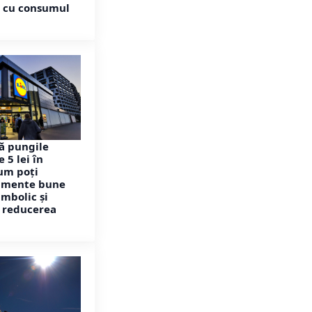
ă cu consumul
ză pungile
 5 lei în
um poți
imente bune
imbolic și
a reducerea