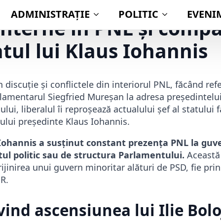
interne în PNL și compa
ul lui Klaus Iohannis
discuție și conflictele din interiorul PNL, făcând referi
amentarul Siegfried Mureșan la adresa președintelu
lui, liberalul îi reproșează actualului șef al statului 
lui președinte Klaus Iohannis.
 Iohannis a susținut constant prezența PNL la guv
tul politic sau de structura Parlamentului.
Această 
rijinirea unui guvern minoritar alături de PSD, fie pr
MR.
vind ascensiunea lui Ilie Bolo