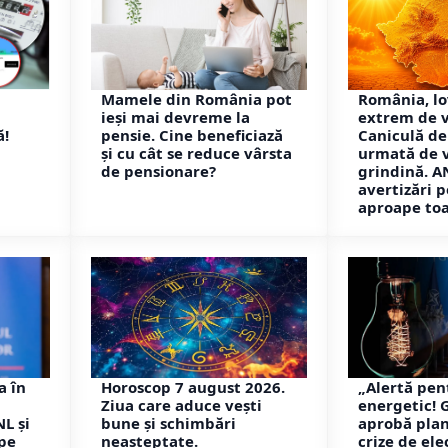
Mamele din România pot
România, lo
ieși mai devreme la
extrem de 
ă!
pensie. Cine beneficiază
Caniculă de
și cu cât se reduce vârsta
urmată de vi
de pensionare?
grindină. A
avertizări 
aproape toa
a în
Horoscop 7 august 2026.
„Alertă pen
Ziua care aduce vești
energetic! 
NL și
bune și schimbări
aprobă pla
 pe
neașteptate.
crize de ele