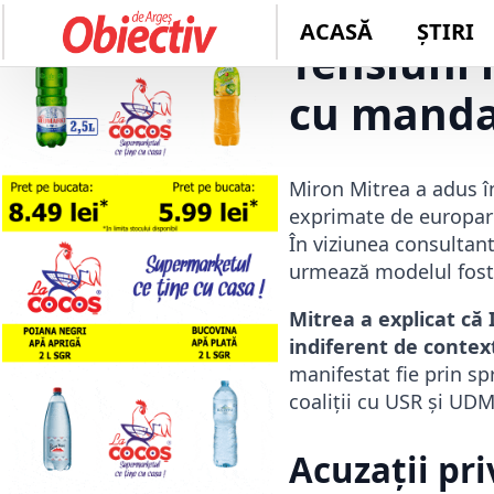
Tensiuni 
cu mandat
Miron Mitrea a adus în 
exprimate de europarl
În viziunea consultantu
urmează modelul fostu
Mitrea a explicat că
indiferent de contex
manifestat fie prin sp
coaliții cu USR și UD
Acuzații pri