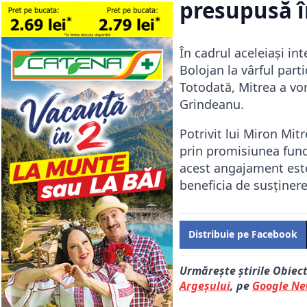
presupusă î
În cadrul aceleiași int
Bolojan la vârful parti
Totodată, Mitrea a vor
Grindeanu.
Potrivit lui Miron Mit
prin promisiunea func
acest angajament este
beneficia de susținer
Distribuie pe Facebook
Urmărește știrile Obiec
Argeșului
, pe
Google N