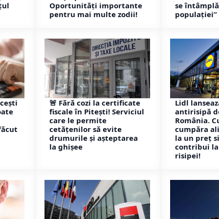
țul
Oportunități importante
se întâmpl
pentru mai multe zodii!
populației”
cești
🚨 Fără cozi la certificate
Lidl lansea
oate
fiscale în Pitești! Serviciul
antirisipă de
care le permite
România. C
făcut
cetățenilor să evite
cumpăra al
drumurile și așteptarea
la un preț s
la ghișee
contribui l
risipei!