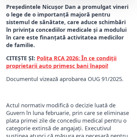
Președintele Nicușor Dan a promulgat vineri
o lege de o importanță majoră pentru
sistemul de sănătate, care aduce schimbări
în privința concediilor medicale și a modului
în care este finanțată activitatea medicilor
de familie.
CITEȘTE ȘI:
Polița RCA 2026: În ce condiții
proprietarii auto primesc bani înapoi!
Documentul vizează aprobarea OUG 91/2025.
Actul normativ modifică o decizie luată de
Guvern în luna februarie, prin care se eliminase
plata primei zile de concediu medical pentru o
categorie extinsă de angajați. Executivul
susținea atunci că măsura era necesară pentru