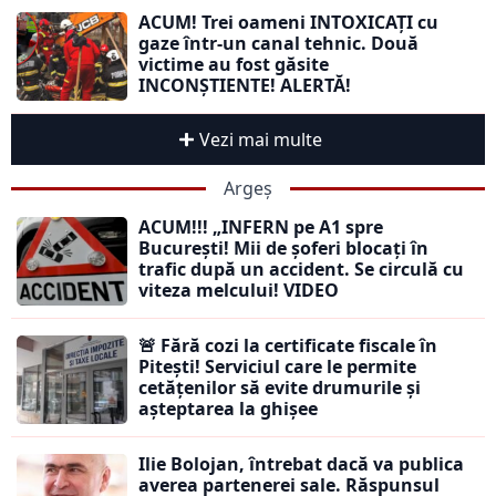
ACUM! Trei oameni INTOXICAȚI cu
gaze într-un canal tehnic. Două
victime au fost găsite
INCONȘTIENTE! ALERTĂ!
Vezi mai multe
Argeș
ACUM!!! „INFERN pe A1 spre
București! Mii de șoferi blocați în
trafic după un accident. Se circulă cu
viteza melcului! VIDEO
🚨 Fără cozi la certificate fiscale în
Pitești! Serviciul care le permite
cetățenilor să evite drumurile și
așteptarea la ghișee
Ilie Bolojan, întrebat dacă va publica
averea partenerei sale. Răspunsul