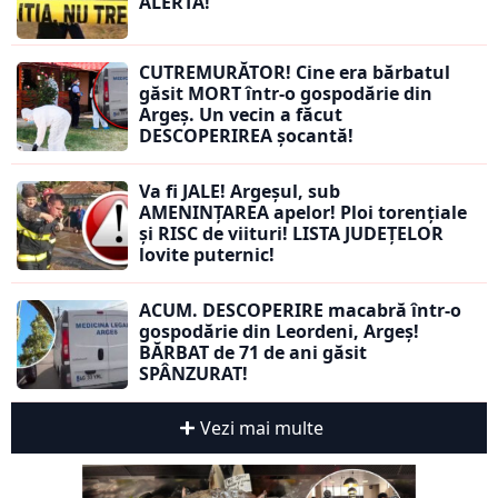
ALERTĂ!
CUTREMURĂTOR! Cine era bărbatul
găsit MORT într-o gospodărie din
Argeș. Un vecin a făcut
DESCOPERIREA șocantă!
Va fi JALE! Argeșul, sub
AMENINȚAREA apelor! Ploi torențiale
și RISC de viituri! LISTA JUDEȚELOR
lovite puternic!
ACUM. DESCOPERIRE macabră într-o
gospodărie din Leordeni, Argeș!
BĂRBAT de 71 de ani găsit
SPÂNZURAT!
Vezi mai multe