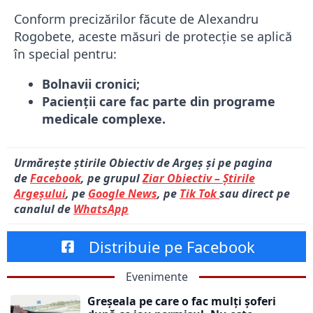
Conform precizărilor făcute de Alexandru
Rogobete, aceste măsuri de protecție se aplică
în special pentru:
Bolnavii cronici;
Pacienții care fac parte din programe
medicale complexe.
Urmărește știrile Obiectiv de Argeș și pe pagina
de
Facebook
, pe grupul
Ziar Obiectiv – Știrile
Argeșului
, pe
Google News
, pe
Tik Tok
sau direct pe
canalul de
WhatsApp
Distribuie pe Facebook
Evenimente
Greșeala pe care o fac mulți șoferi