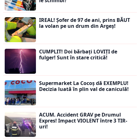
le schimbi?
IREAL! Șofer de 97 de ani, prins BĂUT
la volan pe un drum din Argeș!
CUMPLIT! Doi bărbați LOVIȚI de
fulger! Sunt în stare critică!
Supermarket La Cocoș dă EXEMPLU!
Decizia luată în plin val de caniculă!
ACUM. Accident GRAV pe Drumul
Expres! Impact VIOLENT între 3 TIR-
uri!