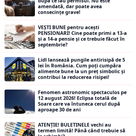
după ce iau permisul. Nu este
amendată, dar poate avea
consecințe grave!
VEȘTI BUNE pentru acești
PENSIONARI! Cine poate primi a 13-a
și a 14-a pensie și ce trebuie făcut în
septembrie?
Lidl lansează pungile antirisipă de 5
lei în România. Cum poți cumpăra
alimente bune la un preț simbolic și
contribui la reducerea risipei!
Fenomen astronomic spectaculos pe
12 august 2026! Eclipsa totală de
Soare care va întuneca cerul după
aproape 30 de ani
ATENȚIE! BULETINELE vechi au
termen limită! Până când trebuie să