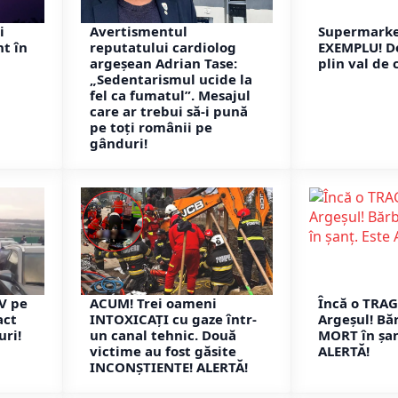
i
Avertismentul
Supermarke
nt în
reputatului cardiolog
EXEMPLU! De
argeșean Adrian Tase:
plin val de 
„Sedentarismul ucide la
fel ca fumatul”. Mesajul
care ar trebui să-i pună
pe toți românii pe
gânduri!
V pe
ACUM! Trei oameni
Încă o TRAG
act
INTOXICAȚI cu gaze într-
Argeșul! Bă
uri!
un canal tehnic. Două
MORT în șan
victime au fost găsite
ALERTĂ!
INCONȘTIENTE! ALERTĂ!