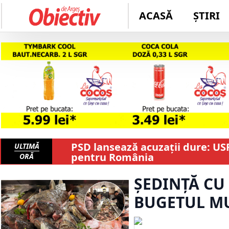
ACASĂ
ȘTIRI
PSD lansează acuzații dure: US
ULTIMĂ
pentru România
ORĂ
ȘEDINȚĂ CU 
BUGETUL MU