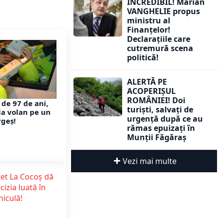
INCREDIBIL! Marian
VANGHELIE propus
ministru al
Finanțelor!
Declarațiile care
cutremură scena
politică!
ALERTĂ PE
ACOPERIȘUL
ROMÂNIEI! Doi
 de 97 de ani,
turiști, salvați de
la volan pe un
urgență după ce au
rgeș!
rămas epuizați în
Munții Făgăraș
Vezi mai multe