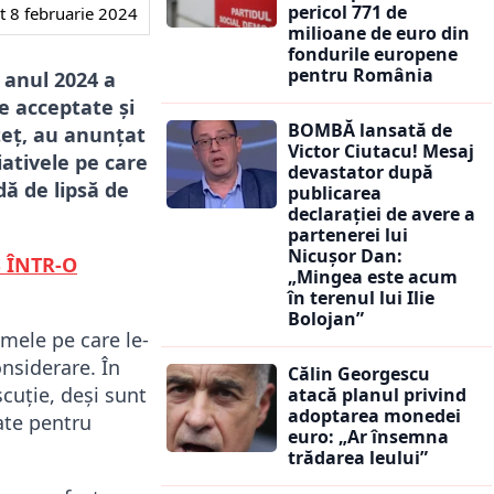
pericol 771 de
t
8 februarie 2024
milioane de euro din
fondurile europene
pentru România
 anul 2024 a
e acceptate și
BOMBĂ lansată de
oteț, au anunțat
Victor Ciutacu! Mesaj
iativele pe care
devastator după
dă de lipsă de
publicarea
declarației de avere a
partenerei lui
Nicușor Dan:
 ÎNTR-O
„Mingea este acum
în terenul lui Ilie
Bolojan”
mele pe care le-
nsiderare. În
Călin Georgescu
scuție, deși sunt
atacă planul privind
adoptarea monedei
tate pentru
euro: „Ar însemna
trădarea leului”