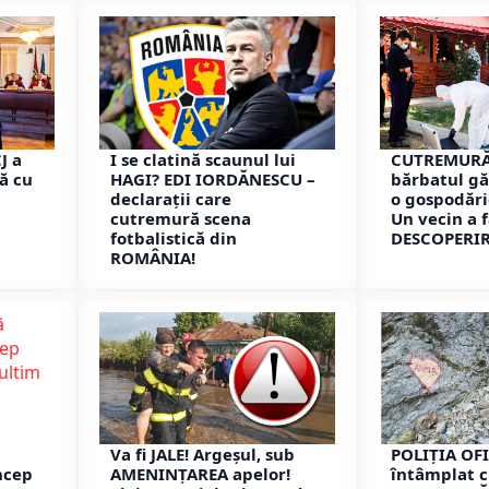
J a
I se clatină scaunul lui
CUTREMURĂT
ă cu
HAGI? EDI IORDĂNESCU –
bărbatul gă
declarații care
o gospodări
cutremură scena
Un vecin a 
fotbalistică din
DESCOPERIR
ROMÂNIA!
Va fi JALE! Argeșul, sub
POLIȚIA OFI
ncep
AMENINȚAREA apelor!
întâmplat c