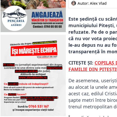
Autor: 
Alex Vlad
Este ședință cu scân
municipiului Pitești,
refuzate. Pe de o par
că nu vor vota proiec
le-au depus nu au fo
transparență în mome
CITEȘTE ȘI:
COPILAȘ 
FAMILIE DIN PITEȘTI
De asemenea, useriștii
au alocat la unele am
acest caz, edilul Cris
șapte metri între biro
trenul metropolitan d