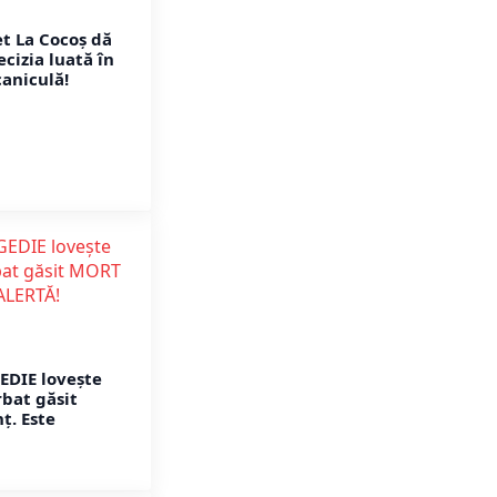
t La Cocoș dă
cizia luată în
caniculă!
EDIE lovește
rbat găsit
ț. Este