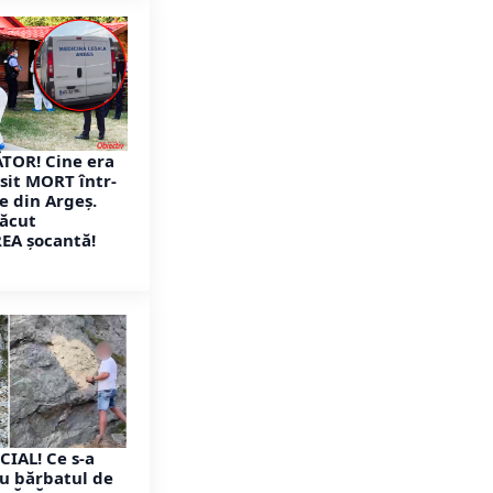
OR! Cine era
sit MORT într-
e din Argeș.
făcut
EA șocantă!
CIAL! Ce s-a
u bărbatul de