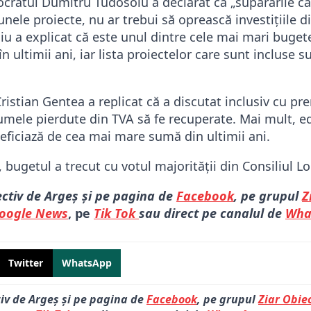
ocratul Dumitru Tudosoiu a declarat că „supărările că
nele proiecte, nu ar trebui să oprească investițiile di
 a explicat că este unul dintre cele mai mari bugete 
 în ultimii ani, iar lista proiectelor care sunt incluse
istian Gentea a replicat că a discutat inclusiv cu pr
sumele pierdute din TVA să fe recuperate. Mai mult, edi
neficiază de cea mai mare sumă din ultimii ani.
, bugetul a trecut cu votul majorității din Consiliul Loc
ectiv de Argeș și pe pagina de
Facebook
, pe grupul
Z
oogle News
, pe
Tik Tok
sau direct pe canalul de
Wha
Twitter
WhatsApp
tiv de Argeș și pe pagina de
Facebook
, pe grupul
Ziar Obiec