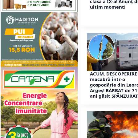
clasa a IX-a! Anunț d
ultim moment!
ACUM. DESCOPERIRE
macabră într-o
gospodărie din Leor
Argeș! BĂRBAT de 71
ani găsit SPÂNZURAT