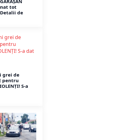
ĂGĂRĂȘAN
gnat tot
Detalii de
i grei de
 pentru
IOLENȚI! S-a