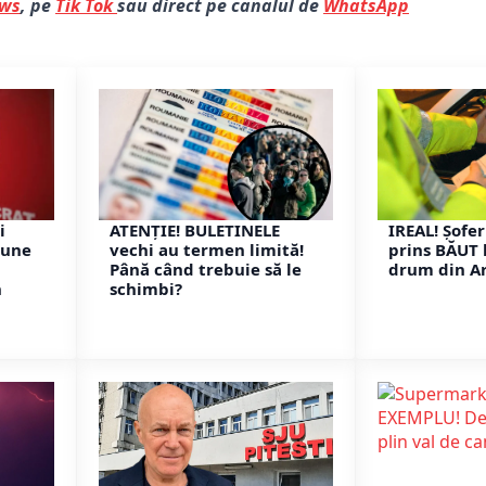
ews
, pe
Tik Tok
sau direct pe canalul de
WhatsApp
i
ATENȚIE! BULETINELE
IREAL! Șofer
pune
vechi au termen limită!
prins BĂUT 
Până când trebuie să le
drum din A
n
schimbi?