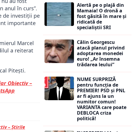
 nu au fost
Alertă pe o plajă din
n anul în curs”.
Mamaia! O dronă a
de investiții pe
fost găsită în mare și
ridicată de
 sunt importante
specialiștii SRI
Călin Georgescu
emierul Marcel
atacă planul privind
lul a reiterat
adoptarea monedei
euro! „Ar însemna
trădarea leului”
al Pitești.
NUME SURPRIZĂ
iar Obiectiv –
pentru funcția de
tsApp
PREMIER! PSD și PNL
ar fi ajuns la un
numitor comun!
VARIANTA care poate
DEBLOCA criza
politică!
tiv – Știrile