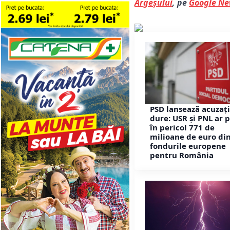
Argeșului
, pe
Google N
PSD lansează acuzați
dure: USR și PNL ar 
în pericol 771 de
milioane de euro di
fondurile europene
pentru România