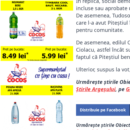
În replică, social dem
incluse sau aprobate u
De asemenea, Tudosoiu
care l-a avut Piteștiul
pentru comunitate.
De asemenea, edilul Cr
Ciolacu, astfel încât 
faptul că Piteștiul be
Ulterior, suspus la vot
Urmărește știrile Obi
Știrile Argeșului
, pe
G
Distribuie pe Facebook
Urmărește știrile Obiec