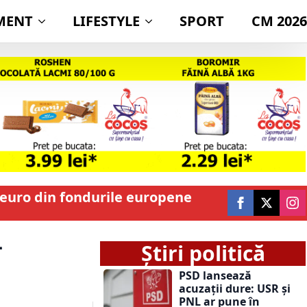
MENT
LIFESTYLE
SPORT
CM 2026
e euro din fondurile europene
–
Știri politică
PSD lansează
acuzații dure: USR și
PNL ar pune în