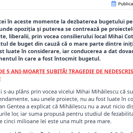
Publica
tei în aceste momente la dezbaterea bugetului pe
 unde opoziția și puterea se contrează pe proiectel
te, liberalii, prin vocea consilierului local Mihai C
tul de buget din cauză că o mare parte dintre iniț
st luate în considerare, iar conducerea a dat dova
ntul în care a fost întocmit bugetul.
DE 5 ANI-MOARTE SUBITĂ! TRAGEDIE DE NEDESCRIS
!
 s-au plâns prin vocea vicelui Mihai Mihăilescu că su
endamente, sau unele proiecte, nu au fost luate în co
tian Gentea a explicat că Mihăilescu nu a avut nicio di
urile lor, iar suma propusă pentru studiul de fezabili
e cinci milioane lei este una mult prea mare.