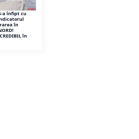
-a înfipt cu
ndicatorul
trarea în
NORD!
CREDIBIL în