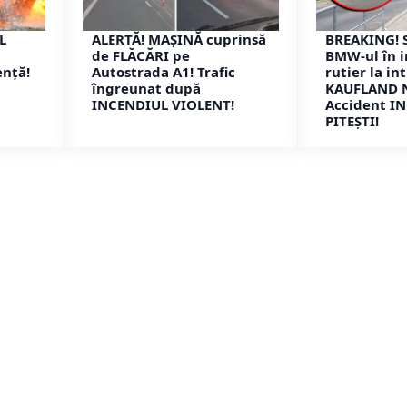
L
ALERTĂ! MAȘINĂ cuprinsă
BREAKING! S
de FLĂCĂRI pe
BMW-ul în i
ență!
Autostrada A1! Trafic
rutier la in
îngreunat după
KAUFLAND 
INCENDIUL VIOLENT!
Accident IN
PITEȘTI!