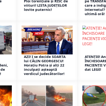
e
Ploi torențiale și RISC de
pe TRANSF
viituri! LISTA JUDEȚELOR
care a indi
lovite puternic!
internetul? 
ultimă oră!
AZI! I se decide SOARTA
ATENȚIE! An
lui CĂLIN GEORGESCU!
ÎNCHISOARE
deni,
Horațiu Potra și alți 22
PACIENȚII V
 de
inculpați așteaptă
dat LEGE!
!
verdicul judecătorilor!