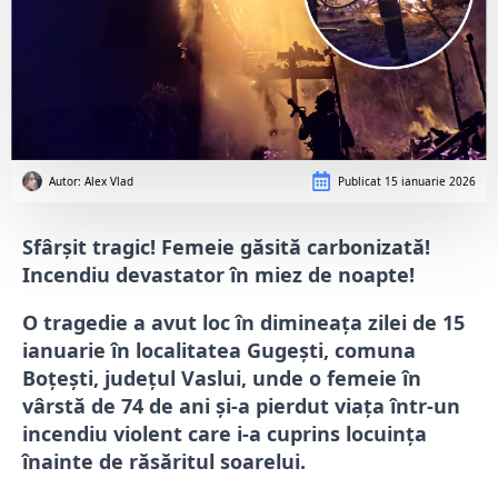
Autor: 
Alex Vlad
Publicat
15 ianuarie 2026
Sfârșit tragic! Femeie găsită carbonizată!
Incendiu devastator în miez de noapte!
O tragedie a avut loc în dimineața zilei de 15
ianuarie în localitatea Gugești, comuna
Boțești, județul Vaslui, unde o femeie în
vârstă de 74 de ani și-a pierdut viața într-un
incendiu violent care i-a cuprins locuința
înainte de răsăritul soarelui.