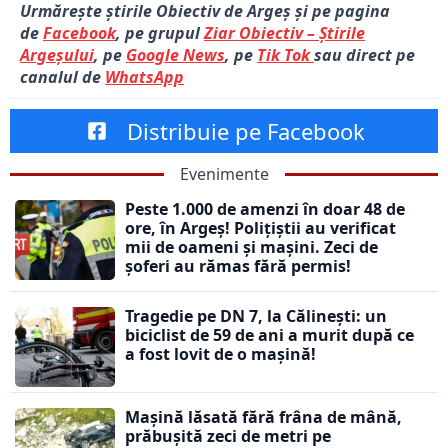
Urmărește știrile Obiectiv de Argeș și pe pagina
de
Facebook
, pe grupul
Ziar Obiectiv – Știrile
Argeșului
, pe
Google News
, pe
Tik Tok
sau direct pe
canalul de
WhatsApp
Distribuie pe Facebook
Evenimente
Peste 1.000 de amenzi în doar 48 de
ore, în Argeș! Polițiștii au verificat
mii de oameni și mașini. Zeci de
șoferi au rămas fără permis!
Tragedie pe DN 7, la Călinești: un
biciclist de 59 de ani a murit după ce
a fost lovit de o mașină!
Mașină lăsată fără frâna de mână,
prăbușită zeci de metri pe