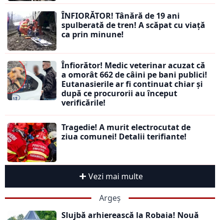
ÎNFIORĂTOR! Tânără de 19 ani
spulberată de tren! A scăpat cu viață
ca prin minune!
Înfiorător! Medic veterinar acuzat că
a omorât 662 de câini pe bani publici!
Eutanasierile ar fi continuat chiar și
după ce procurorii au început
verificările!
Tragedie! A murit electrocutat de
ziua comunei! Detalii terifiante!
Vezi mai multe
Argeș
Slujbă arhierească la Robaia! Nouă