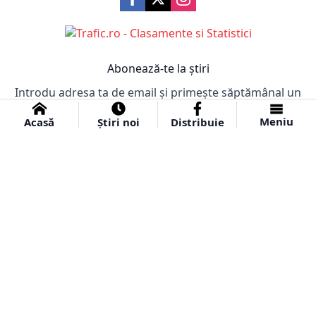
Abonează-te la știri
Introdu adresa ta de email și primește săptămânal un
email cu cele mai importante știri!
Meniu
Acasă
Știri noi
Distribuie
Abonare
© 2024 Ziar Obiectiv.