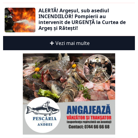
ALERTĂ! Argeșul, sub asediul
INCENDIILOR! Pompierii au
intervenit de URGENȚĂ la Curtea de
Argeș și Rătești!
Vezi mai multe