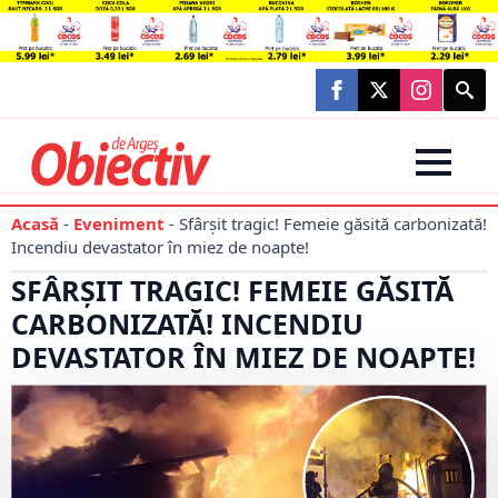
Searc
for:
Acasă
-
Eveniment
-
Sfârșit tragic! Femeie găsită carbonizată!
Incendiu devastator în miez de noapte!
SFÂRȘIT TRAGIC! FEMEIE GĂSITĂ
CARBONIZATĂ! INCENDIU
DEVASTATOR ÎN MIEZ DE NOAPTE!