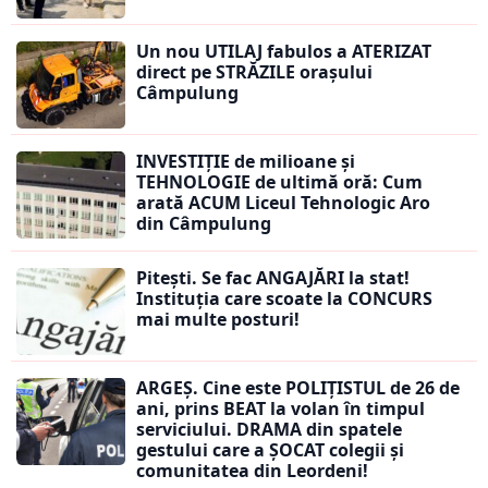
Un nou UTILAJ fabulos a ATERIZAT
direct pe STRĂZILE orașului
Câmpulung
INVESTIȚIE de milioane și
TEHNOLOGIE de ultimă oră: Cum
arată ACUM Liceul Tehnologic Aro
din Câmpulung
Pitești. Se fac ANGAJĂRI la stat!
Instituția care scoate la CONCURS
mai multe posturi!
ARGEȘ. Cine este POLIȚISTUL de 26 de
ani, prins BEAT la volan în timpul
serviciului. DRAMA din spatele
gestului care a ȘOCAT colegii și
comunitatea din Leordeni!