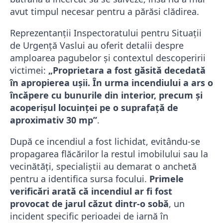
avut timpul necesar pentru a părăsi clădirea.
Reprezentanții Inspectoratului pentru Situații
de Urgență Vaslui au oferit detalii despre
amploarea pagubelor și contextul descoperirii
victimei:
„Proprietara a fost găsită decedată
în apropierea ușii. În urma incendiului a ars o
încăpere cu bunurile din interior, precum și
acoperișul locuinței pe o suprafață de
aproximativ 30 mp”
.
După ce incendiul a fost lichidat, evitându-se
propagarea flăcărilor la restul imobilului sau la
vecinătăți, specialiștii au demarat o anchetă
pentru a identifica sursa focului.
Primele
verificări arată că incendiul ar fi fost
provocat de jarul căzut dintr-o sobă
, un
incident specific perioadei de iarnă în