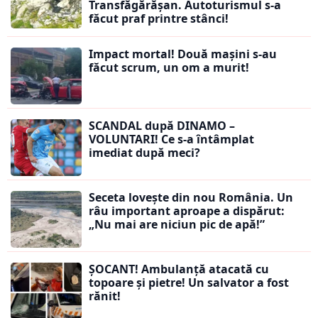
Transfăgărășan. Autoturismul s-a
făcut praf printre stânci!
Impact mortal! Două mașini s-au
făcut scrum, un om a murit!
SCANDAL după DINAMO –
VOLUNTARI! Ce s-a întâmplat
imediat după meci?
Seceta lovește din nou România. Un
râu important aproape a dispărut:
„Nu mai are niciun pic de apă!”
ȘOCANT! Ambulanță atacată cu
topoare și pietre! Un salvator a fost
rănit!