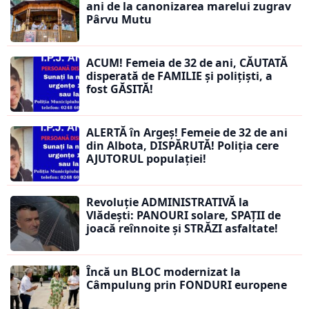
ani de la canonizarea marelui zugrav
Pârvu Mutu
ACUM! Femeia de 32 de ani, CĂUTATĂ
disperată de FAMILIE și polițiști, a
fost GĂSITĂ!
ALERTĂ în Argeș! Femeie de 32 de ani
din Albota, DISPĂRUTĂ! Poliția cere
AJUTORUL populației!
Revoluție ADMINISTRATIVĂ la
Vlădești: PANOURI solare, SPAȚII de
joacă reînnoite și STRĂZI asfaltate!
Încă un BLOC modernizat la
Câmpulung prin FONDURI europene