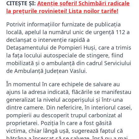
CITEȘTE ȘI:
Atenție șoferi! Schimbări radicale
la prețurile rovinietei! Lista noilor tarife!
Potrivit informațiilor furnizate de publicația
locală, apelul la numărul unic de urgență 112 a
declanșat o intervenție rapidă a
Detașamentului de Pompieri Huși, care a trimis
la fața locului autospeciale de stingere, fiind
mobilizată și o ambulanță din cadrul Serviciului
de Ambulanță Județean Vaslui.
În momentul în care echipele de salvare au
ajuns la adresa indicată, flăcările se manifestau
generalizat la nivelul acoperișului și într-una
dintre camere. Din nefericire, în interiorul casei,
pompierii au descoperit trupul carbonizat al
proprietarei. Poziția în care a fost găsită
victima, chiar lângă ușă, sugerează faptul că
bătrâna a încercat să se salveze, însă nu a mai