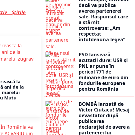
dacă va publica
averea partenerei
tiv – Știrile
sale. Răspunsul care
a stârnit
controverse: „Am
respectat
întotdeauna legea”
PSD lansează
acuzații dure: USR și
PNL ar pune în
pericol 771 de
milioane de euro din
erească la
fondurile europene
ă ani de la
pentru România
a marelui
vu Mutu
BOMBĂ lansată de
Victor Ciutacu! Mesaj
devastator după
publicarea
declarației de avere a
partenerei lui