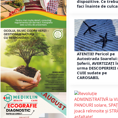
dispozitive. Ce trebu
faci înainte de culca
ATENȚIE! Pericol pe
Autostrada Soarelui:
Șoferii, AVERTIZAȚI î
urma DESCOPERIRII 
CUIE sudate pe
CAROSABIL