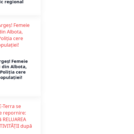
ic regional
rgeș! Femeie
 din Albota,
Poliția cere
opulației!