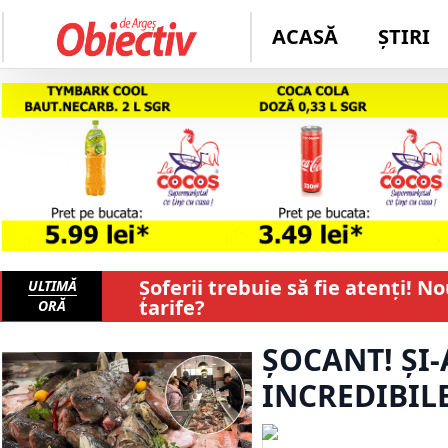
ACASĂ
ȘTIRI
Șoferii trebuie să fie atenți! No
ULTIMĂ
tarife?
ORĂ
ȘOCANT! ȘI-
INCREDIBILE