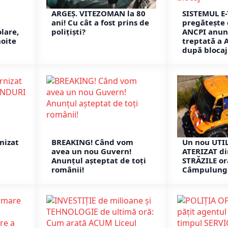
ARGEȘ. VITEZOMAN la 80
SISTEMUL E-
ani! Cu cât a fost prins de
pregătește 
lare,
polițiști?
ANCPI anun
noite
treptată a 
după blocaj
nizat
BREAKING! Când vom
Un nou UTIL
avea un nou Guvern!
ATERIZAT di
Anunțul așteptat de toți
STRĂZILE or
românii!
Câmpulung