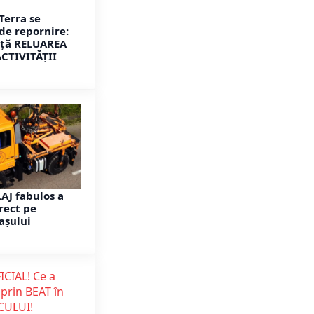
Terra se
de repornire:
ță RELUAREA
ACTIVITĂȚII
AJ fabulos a
rect pe
așului