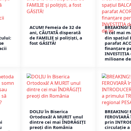
ACUM! Femeia de 32 de
BREAKING! 
ani, CĂUTATĂ disperată
fi cel mai 
ului:
de FAMILIE și polițiști, a
din spațiul
se
fost GĂSITĂ!
parafat AC
cii
finanțare p
INVESTIȚIA 
milioane de
DOLIU în Biserica
BREAKING! 
Ortodoxă! A MURIT unul
FEROVIARĂ 
i
dintre cei mai ÎNDRĂGIȚI
prin INTRO
u
preoți din România
circulație a