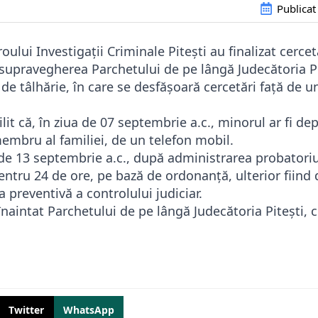
Publicat
iroului Investigații Criminale Pitești au finalizat cercet
 supravegherea Parchetului de pe lângă Judecătoria Pi
i de tâlhărie, în care se desfășoară cercetări față de 
ilit că, în ziua de 07 septembrie a.c., minorul ar fi de
embru al familiei, de un telefon mobil.
de 13 septembrie a.c., după administrarea probatoriu
pentru 24 de ore, pe bază de ordonanță, ulterior fiind
preventivă a controlului judiciar.
înaintat Parchetului de pe lângă Judecătoria Pitești,
Twitter
WhatsApp