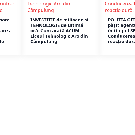
mare
INVESTIȚIE de milioane și
POLIȚIA OFI
TEHNOLOGIE de ultimă
pățit agent
are a
oră: Cum arată ACUM
în timpul S
Liceul Tehnologic Aro din
Conducerea 
de
Câmpulung
reacție dur