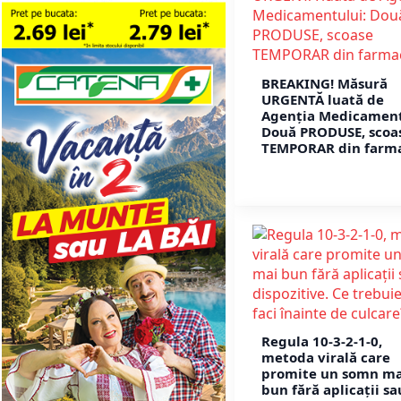
BREAKING! Măsură
URGENTĂ luată de
Agenția Medicament
Două PRODUSE, scoa
TEMPORAR din farma
Regula 10-3-2-1-0,
metoda virală care
promite un somn ma
bun fără aplicații sa