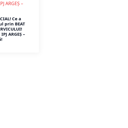
CIAL! Ce a
ul prin BEAT
ERVICULUI!
IPJ ARGEȘ –
ă!