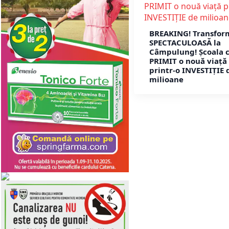
BREAKING! Transfor
SPECTACULOASĂ la
Câmpulung! Școala c
PRIMIT o nouă viață
printr-o INVESTIȚIE 
milioane