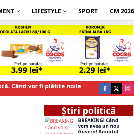
MENT
LIFESTYLE
SPORT
CM 2026
tă. Când vor fi plătite noile
Știri politică
BREAKING! Când
vom avea un nou
Guvern! Anunțul