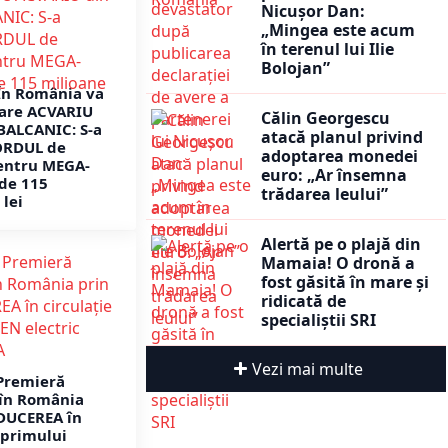
Nicușor Dan:
„Mingea este acum
în terenul lui Ilie
Bolojan”
În România va
mare ACVARIU
Călin Georgescu
 BALCANIC: S-a
atacă planul privind
ORDUL de
adoptarea monedei
entru MEGA-
euro: „Ar însemna
de 115
trădarea leului”
 lei
Alertă pe o plajă din
Mamaia! O dronă a
fost găsită în mare și
ridicată de
specialiștii SRI
Vezi mai multe
Premieră
în România
DUCEREA în
 primului