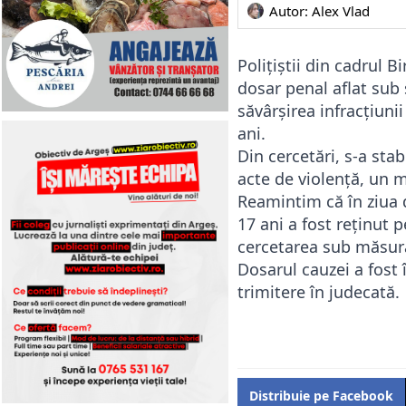
Autor: 
Alex Vlad
Polițiștii din cadrul B
dosar penal aflat sub
săvârșirea infracțiuni
ani.
Din cercetări, s-a stab
acte de violență, un m
Reamintim că în ziua 
17 ani a fost reținut 
cercetarea sub măsura 
Dosarul cauzei a fost 
trimitere în judecată.
Distribuie pe Facebook