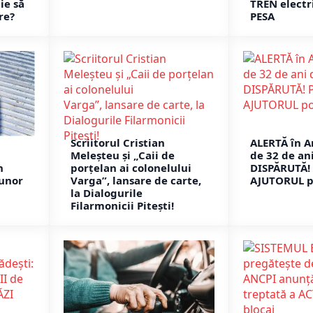
ie să
TREN electr
re?
PESA
Scriitorul Cristian
ALERTĂ în A
Meleșteu și „Caii de
de 32 de ani
n
porțelan ai colonelului
DISPĂRUTĂ! 
unor
Varga”, lansare de carte,
AJUTORUL p
la Dialogurile
Filarmonicii Pitești!