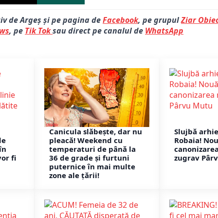
tiv de Argeș și pe pagina de
Facebook
, pe grupul
Ziar Obiec
ews
, pe
Tik Tok
sau direct pe canalul de
WhatsApp
Canicula slăbește, dar nu
Slujbă arhi
de
pleacă! Weekend cu
Robaia! Nou
în
temperaturi de până la
canonizare
or fi
36 de grade și furtuni
zugrav Pâr
puternice în mai multe
zone ale țării!