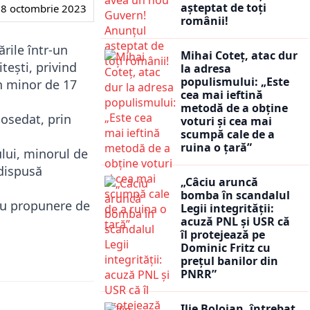
așteptat de toți
8 octombrie 2023
românii!
ările într-un
Mihai Coteț, atac dur
tești, privind
la adresa
populismului: „Este
un minor de 17
cea mai ieftină
metodă de a obține
posedat, prin
voturi și cea mai
scumpă cale de a
ruina o țară”
lui, minorul de
 dispusă
„Câciu aruncă
bomba în scandalul
 cu propunere de
Legii integrității:
acuză PNL și USR că
îl protejează pe
Dominic Fritz cu
prețul banilor din
PNRR”
Ilie Bolojan, întrebat