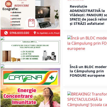
Revoluție
ADMINISTRATIVĂ la
Vlădești: PANOURI so
SPAȚII de joacă reîn
și STRĂZI asfaltate!
Încă un BLOC moder
la Câmpulung prin
FONDURI europene