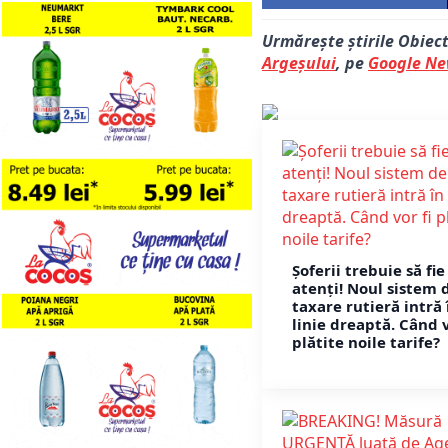
Urmărește știrile Obiec
Argeșului
, pe
Google N
Șoferii trebuie să fie
atenți! Noul sistem 
taxare rutieră intră 
linie dreaptă. Când v
plătite noile tarife?