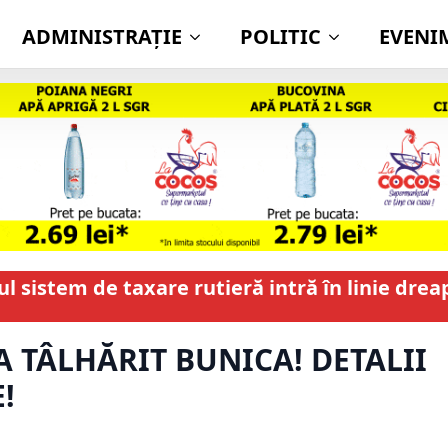
ADMINISTRAŢIE
POLITIC
EVENI
ul sistem de taxare rutieră intră în linie dreap
A TÂLHĂRIT BUNICA! DETALII
!