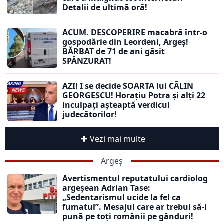
Detalii de ultimă oră!
ACUM. DESCOPERIRE macabră într-o
gospodărie din Leordeni, Argeș!
BĂRBAT de 71 de ani găsit
SPÂNZURAT!
AZI! I se decide SOARTA lui CĂLIN
GEORGESCU! Horațiu Potra și alți 22
inculpați așteaptă verdicul
judecătorilor!
Vezi mai multe
Argeș
Avertismentul reputatului cardiolog
argeșean Adrian Tase:
„Sedentarismul ucide la fel ca
fumatul”. Mesajul care ar trebui să-i
pună pe toți românii pe gânduri!