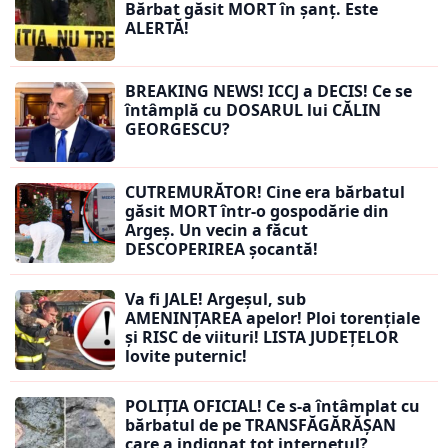
Bărbat găsit MORT în șanț. Este
ALERTĂ!
BREAKING NEWS! ICCJ a DECIS! Ce se
întâmplă cu DOSARUL lui CĂLIN
GEORGESCU?
CUTREMURĂTOR! Cine era bărbatul
găsit MORT într-o gospodărie din
Argeș. Un vecin a făcut
DESCOPERIREA șocantă!
Va fi JALE! Argeșul, sub
AMENINȚAREA apelor! Ploi torențiale
și RISC de viituri! LISTA JUDEȚELOR
lovite puternic!
POLIȚIA OFICIAL! Ce s-a întâmplat cu
bărbatul de pe TRANSFĂGĂRĂȘAN
care a indignat tot internetul?