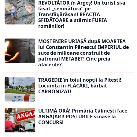
REVOLTĂTOR în Argeș! Un turist și-a
lăsat „semnătura” pe
Transfăgărășan! REACȚIA
SFIDĂTOARE a stârnit FURIA
românilor!
MOȘTENIRE URIAȘĂ după MOARTEA
lui Constantin Pănescu! IMPERIUL de
sute de milioane construit de
patronul METABET! Cine preia
afacerile?
TRAGEDIE în toiul nopții la Pitești!
Locuință în FLĂCĂRI, bărbat
CARBONIZAT!
ULTIMĂ ORĂ! Primăria Călinești face
ANGAJĂRI! POSTURILE scoase la
CONCURS!