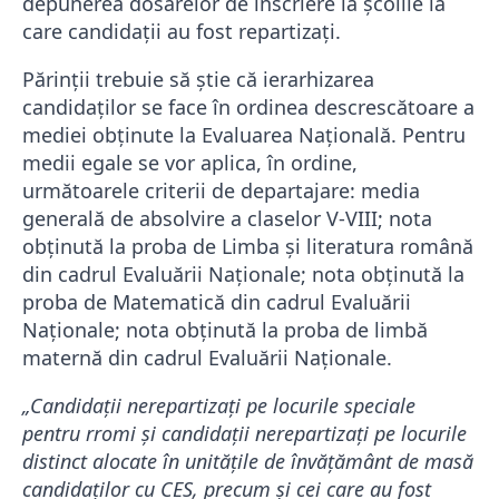
depunerea dosarelor de înscriere la școlile la
care candidații au fost repartizați.
Părinții trebuie să știe că ierarhizarea
candidaților se face în ordinea descrescătoare a
mediei obținute la Evaluarea Națională. Pentru
medii egale se vor aplica, în ordine,
următoarele criterii de departajare: media
generală de absolvire a claselor V-VIII; nota
obținută la proba de Limba și literatura română
din cadrul Evaluării Naționale; nota obținută la
proba de Matematică din cadrul Evaluării
Naționale; nota obținută la proba de limbă
maternă din cadrul Evaluării Naționale.
„Candidații nerepartizați pe locurile speciale
pentru rromi și candidații nerepartizați pe locurile
distinct alocate în unitățile de învățământ de masă
candidaților cu CES, precum și cei care au fost