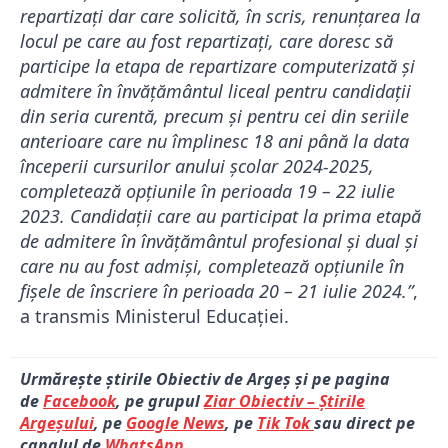
repartizați dar care solicită, în scris, renunțarea la
locul pe care au fost repartizați, care doresc să
participe la etapa de repartizare computerizată și
admitere în învățământul liceal pentru candidații
din seria curentă, precum și pentru cei din seriile
anterioare care nu împlinesc 18 ani până la data
începerii cursurilor anului școlar 2024-2025,
completează opțiunile în perioada 19 – 22 iulie
2023. Candidații care au participat la prima etapă
de admitere în învățământul profesional și dual și
care nu au fost admiși, completează opțiunile în
fișele de înscriere în perioada 20 – 21 iulie 2024.”
,
a transmis Ministerul Educației.
Urmărește știrile Obiectiv de Argeș și pe pagina
de
Facebook
, pe grupul
Ziar Obiectiv – Știrile
Argeșului
, pe
Google News
, pe
Tik Tok
sau direct pe
canalul de
WhatsApp