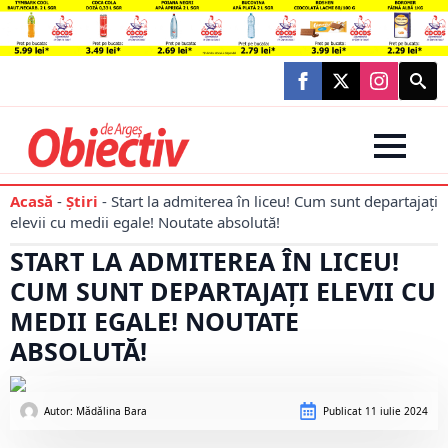
Searc
for:
Acasă
-
Știri
-
Start la admiterea în liceu! Cum sunt departajați
elevii cu medii egale! Noutate absolută!
START LA ADMITEREA ÎN LICEU!
CUM SUNT DEPARTAJAȚI ELEVII CU
MEDII EGALE! NOUTATE
ABSOLUTĂ!
Autor: 
Mădălina Bara
Publicat
11 iulie 2024