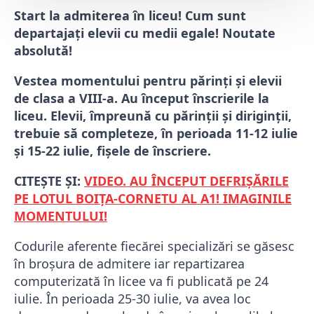
Start la admiterea în liceu! Cum sunt
departajați elevii cu medii egale! Noutate
absolută!
Vestea momentului pentru părinți și elevii
de clasa a VIII-a. Au început înscrierile la
liceu. Elevii, împreună cu părinții și diriginții,
trebuie să completeze, în perioada 11-12 iulie
și 15-22 iulie, fișele de înscriere.
CITEȘTE ȘI:
VIDEO. AU ÎNCEPUT DEFRIȘĂRILE
PE LOTUL BOIȚA-CORNETU AL A1! IMAGINILE
MOMENTULUI!
Codurile aferente fiecărei specializări se găsesc
în broșura de admitere iar repartizarea
computerizată în licee va fi publicată pe 24
iulie. În perioada 25-30 iulie, va avea loc