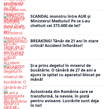
SCANDAL monstru între AUR și
Ministerul Mediului! Pe ce s-au
cheltuit cei 373.600 de lei?
BREAKING! Tânăr de 21 ani în stare
critică! Accident înfiorător!
Și-a prins degetul în mixerul de
bucătărie. O tânără de 27 de ani a
ajuns la spital cu aparatul blocat pe
mână!
Autostrada din România care se
transformă, la nevoie, în pistă
pentru avioane. Lucrările sunt deja
în toi!