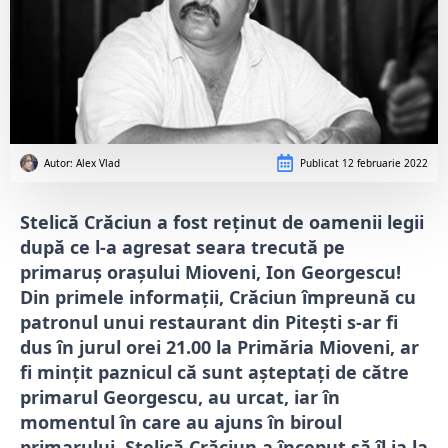
Autor: 
Alex Vlad
Publicat
12 februarie 2022
Stelică Crăciun a fost reținut de oamenii legii
după ce l-a agresat seara trecută pe
primaruș orașului Mioveni, Ion Georgescu!
Din primele informații, Crăciun împreună cu
patronul unui restaurant din Pitești s-ar fi
dus în jurul orei 21.00 la Primăria Mioveni, ar
fi mințit paznicul că sunt așteptați de către
primarul Georgescu, au urcat, iar în
momentul în care au ajuns în biroul
primarului, Stelică Crăciun a început să îl ia la