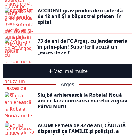
ACCIDENT grav produs de o șoferiță
de 18 ani! Și-a băgat trei prieteni în
spital!
73 de ani de FC Argeș, cu Jandarmeria
în prim-plan! Suporterii acuză un
„exces de zel!”
Vezi mai multe
Argeș
Slujbă arhierească la Robaia! Nouă
ani de la canonizarea marelui zugrav
Pârvu Mutu
ACUM! Femeia de 32 de ani, CĂUTATĂ
disperată de FAMILIE și polițiști, a