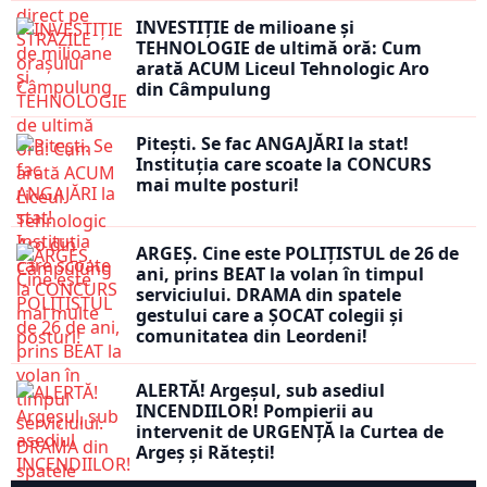
INVESTIȚIE de milioane și
TEHNOLOGIE de ultimă oră: Cum
arată ACUM Liceul Tehnologic Aro
din Câmpulung
Pitești. Se fac ANGAJĂRI la stat!
Instituția care scoate la CONCURS
mai multe posturi!
ARGEȘ. Cine este POLIȚISTUL de 26 de
ani, prins BEAT la volan în timpul
serviciului. DRAMA din spatele
gestului care a ȘOCAT colegii și
comunitatea din Leordeni!
ALERTĂ! Argeșul, sub asediul
INCENDIILOR! Pompierii au
intervenit de URGENȚĂ la Curtea de
Argeș și Rătești!