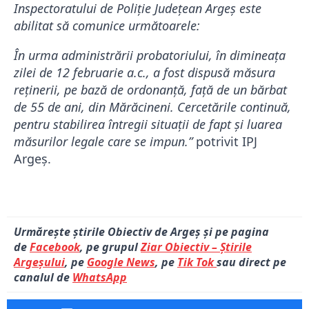
Inspectoratului de Poliție Județean Argeș este
abilitat să comunice următoarele:
În urma administrării probatoriului, în dimineața
zilei de 12 februarie a.c., a fost dispusă măsura
reținerii, pe bază de ordonanță, față de un bărbat
de 55 de ani, din Mărăcineni. Cercetările continuă,
pentru stabilirea întregii situații de fapt și luarea
măsurilor legale care se impun.”
potrivit IPJ
Argeș.
Urmărește știrile Obiectiv de Argeș și pe pagina
de
Facebook
, pe grupul
Ziar Obiectiv – Știrile
Argeșului
, pe
Google News
, pe
Tik Tok
sau direct pe
canalul de
WhatsApp