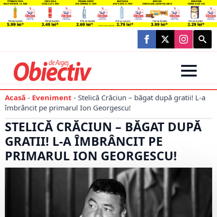
Searc
for:
Acasă
-
Eveniment
-
Stelică Crăciun – băgat după gratii! L-a
îmbrâncit pe primarul Ion Georgescu!
STELICĂ CRĂCIUN – BĂGAT DUPĂ
GRATII! L-A ÎMBRÂNCIT PE
PRIMARUL ION GEORGESCU!