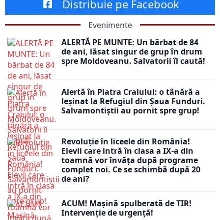
Distribuie pe Facebook
Evenimente
ALERTĂ PE MUNTE: Un bărbat de 84
de ani, lăsat singur de grup în drum
spre Moldoveanu. Salvatorii îl caută!
Alertă în Piatra Craiului: o tânără a
leșinat la Refugiul din Șaua Funduri.
Salvamontiștii au pornit spre grup!
Revoluție în liceele din România!
Elevii care intră în clasa a IX-a din
toamnă vor învăța după programe
complet noi. Ce se schimbă după 20
de ani?
ACUM! Mașină spulberată de TIR!
Intervenție de urgență!