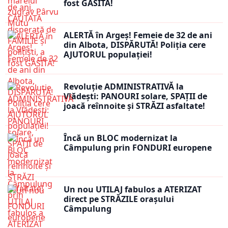
fost GĂSITĂ!
ALERTĂ în Argeș! Femeie de 32 de ani
din Albota, DISPĂRUTĂ! Poliția cere
AJUTORUL populației!
Revoluție ADMINISTRATIVĂ la
Vlădești: PANOURI solare, SPAȚII de
joacă reînnoite și STRĂZI asfaltate!
Încă un BLOC modernizat la
Câmpulung prin FONDURI europene
Un nou UTILAJ fabulos a ATERIZAT
direct pe STRĂZILE orașului
Câmpulung