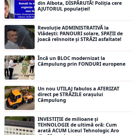
din Albota, DISPĂRUTĂ! Poliția cere
AJUTORUL populației!
Revoluție ADMINISTRATIVĂ la
Vlădești: PANOURI solare, SPAȚII de
joacă reînnoite și STRĂZI asfaltate!
Încă un BLOC modernizat la
Câmpulung prin FONDURI europene
Un nou UTILAJ fabulos a ATERIZAT
direct pe STRĂZILE orașului
Câmpulung
INVESTIȚIE de milioane și
TEHNOLOGIE de ultimă oră: Cum
arată ACUM Liceul Tehnologic Aro