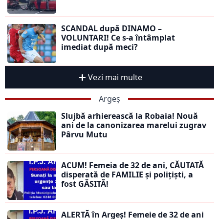
SCANDAL după DINAMO –
VOLUNTARI! Ce s-a întâmplat
imediat după meci?
Vezi mai multe
Argeș
Slujbă arhierească la Robaia! Nouă
ani de la canonizarea marelui zugrav
Pârvu Mutu
ACUM! Femeia de 32 de ani, CĂUTATĂ
disperată de FAMILIE și polițiști, a
fost GĂSITĂ!
ALERTĂ în Argeș! Femeie de 32 de ani