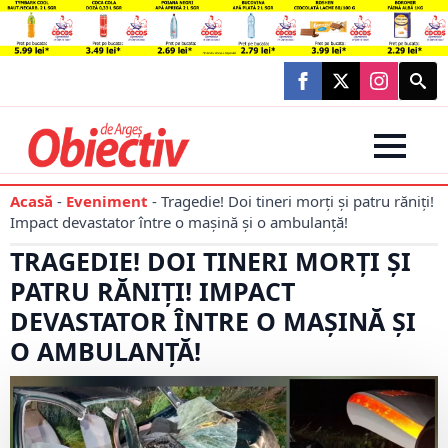
Searc
for:
Acasă
-
Eveniment
-
Tragedie! Doi tineri morți și patru răniți!
Impact devastator între o mașină și o ambulanță!
TRAGEDIE! DOI TINERI MORȚI ȘI
PATRU RĂNIȚI! IMPACT
DEVASTATOR ÎNTRE O MAȘINĂ ȘI
O AMBULANȚĂ!