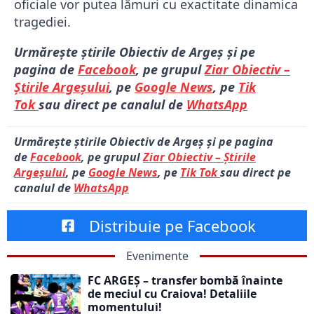
oficiale vor putea lămuri cu exactitate dinamica
tragediei.
Urmărește știrile Obiectiv de Argeș și pe
pagina de
Facebook
, pe grupul
Ziar Obiectiv –
Știrile Argeșului
, pe
Google News
, pe
Tik
Tok
sau direct pe canalul de
WhatsApp
Urmărește știrile Obiectiv de Argeș și pe pagina
de
Facebook
, pe grupul
Ziar Obiectiv – Știrile
Argeșului
, pe
Google News
, pe
Tik Tok
sau direct pe
canalul de
WhatsApp
Distribuie pe Facebook
Evenimente
FC ARGEȘ – transfer bombă înainte
de meciul cu Craiova! Detaliile
momentului!