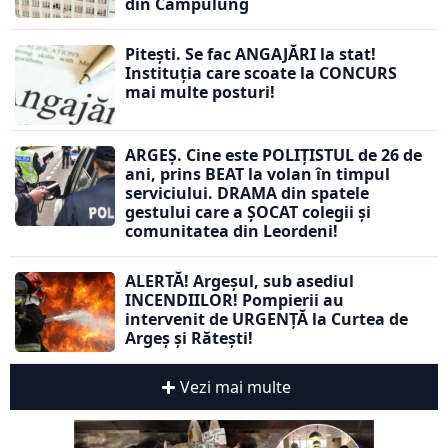
din Câmpulung
Pitești. Se fac ANGAJĂRI la stat!
Instituția care scoate la CONCURS
mai multe posturi!
ARGEȘ. Cine este POLIȚISTUL de 26 de
ani, prins BEAT la volan în timpul
serviciului. DRAMA din spatele
gestului care a ȘOCAT colegii și
comunitatea din Leordeni!
ALERTĂ! Argeșul, sub asediul
INCENDIILOR! Pompierii au
intervenit de URGENȚĂ la Curtea de
Argeș și Rătești!
Vezi mai multe