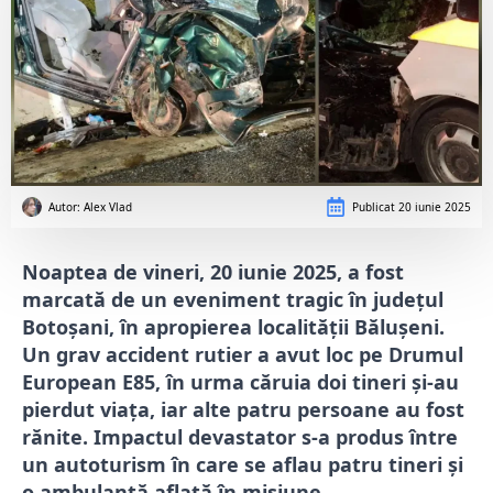
Autor: 
Alex Vlad
Publicat
20 iunie 2025
Noaptea de vineri, 20 iunie 2025, a fost
marcată de un eveniment tragic în județul
Botoșani, în apropierea localității Bălușeni.
Un grav accident rutier a avut loc pe Drumul
European E85, în urma căruia doi tineri și-au
pierdut viața, iar alte patru persoane au fost
rănite. Impactul devastator s-a produs între
un autoturism în care se aflau patru tineri și
o ambulanță aflată în misiune.