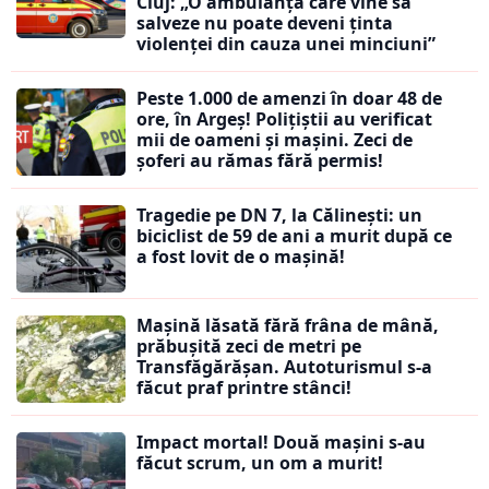
Cluj: „O ambulanță care vine să
salveze nu poate deveni ținta
violenței din cauza unei minciuni”
Peste 1.000 de amenzi în doar 48 de
ore, în Argeș! Polițiștii au verificat
mii de oameni și mașini. Zeci de
șoferi au rămas fără permis!
Tragedie pe DN 7, la Călinești: un
biciclist de 59 de ani a murit după ce
a fost lovit de o mașină!
Mașină lăsată fără frâna de mână,
prăbușită zeci de metri pe
Transfăgărășan. Autoturismul s-a
făcut praf printre stânci!
Impact mortal! Două mașini s-au
făcut scrum, un om a murit!