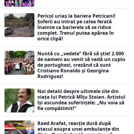
Pericol uriaș la bariera Petricani!
Șoferii au intrat pe calea ferată
înainte ca barierele să se ridice
complet. Trenul putea apărea în
orice clipă!
Nuntă cu „vedete” fără să știe! 2.000
de oameni au venit să vadă un cuplu
de portughezi, crezând că sunt
Cristiano Ronaldo și Georgina
Rodriguez!
Noi detalii despre ultimele zile din
viața lui Petrică Mîțu Stoian. Artistul
își ascundea suferințele: „Nu voia să
fie compătimit!”
Raed Arafat, reacție dură după
atacul asupra unei ambulanțe din