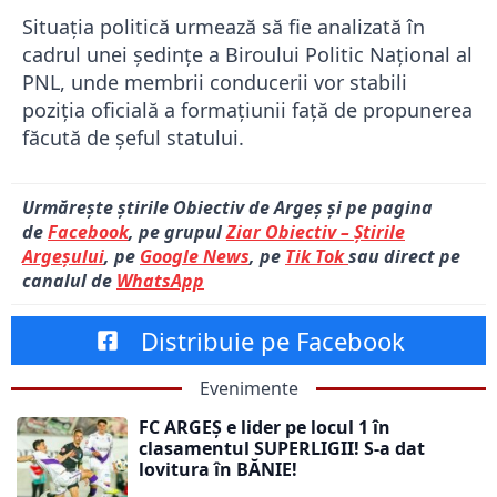
Situația politică urmează să fie analizată în
cadrul unei ședințe a Biroului Politic Național al
PNL, unde membrii conducerii vor stabili
poziția oficială a formațiunii față de propunerea
făcută de șeful statului.
Urmărește știrile Obiectiv de Argeș și pe pagina
de
Facebook
, pe grupul
Ziar Obiectiv – Știrile
Argeșului
, pe
Google News
, pe
Tik Tok
sau direct pe
canalul de
WhatsApp
Distribuie pe Facebook
Evenimente
FC ARGEȘ e lider pe locul 1 în
clasamentul SUPERLIGII! S-a dat
lovitura în BĂNIE!