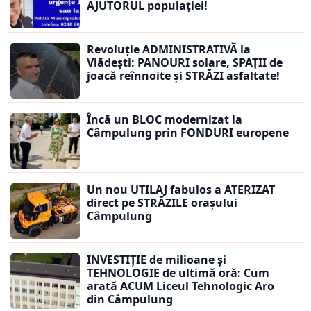
AJUTORUL populației!
Revoluție ADMINISTRATIVĂ la
Vlădești: PANOURI solare, SPAȚII de
joacă reînnoite și STRĂZI asfaltate!
Încă un BLOC modernizat la
Câmpulung prin FONDURI europene
Un nou UTILAJ fabulos a ATERIZAT
direct pe STRĂZILE orașului
Câmpulung
INVESTIȚIE de milioane și
TEHNOLOGIE de ultimă oră: Cum
arată ACUM Liceul Tehnologic Aro
din Câmpulung