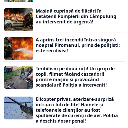
Mașină cuprinsă de flăcări în
Cetățeni! Pompierii din Câmpulung
au intervenit de urgență!
A aprins trei incendii într-o singură
noapte! Piromanul, prins de polițiști:
este recidivist!
Teribilism pe două roți! Un grup de
copii, filmat făcând cascadorii
printre mașini și provocând
scandaluri! Poliția a intervenit!
Elicopter privat, aterizare-surpriză
într-un club de fițe! Hainele și
telefoanele clienților au fost
spulberate de curenții de aer. Poliția
a deschis dosar penal!