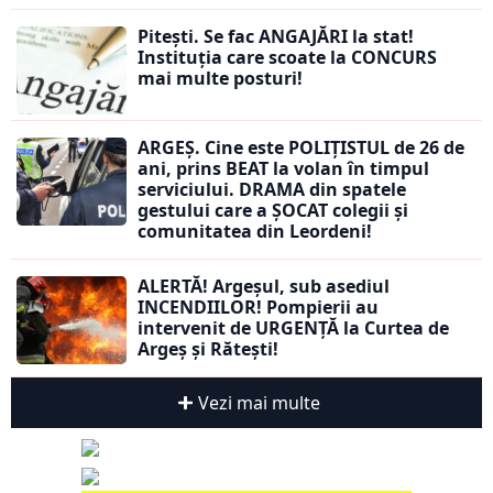
Pitești. Se fac ANGAJĂRI la stat!
Instituția care scoate la CONCURS
mai multe posturi!
ARGEȘ. Cine este POLIȚISTUL de 26 de
ani, prins BEAT la volan în timpul
serviciului. DRAMA din spatele
gestului care a ȘOCAT colegii și
comunitatea din Leordeni!
ALERTĂ! Argeșul, sub asediul
INCENDIILOR! Pompierii au
intervenit de URGENȚĂ la Curtea de
Argeș și Rătești!
Vezi mai multe