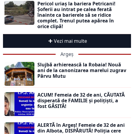
Pericol uriaș la bariera Petricani!
Șoferii au intrat pe calea ferată
înainte ca barierele să se ridice
complet. Trenul putea apărea în
orice clipă!
Vezi mai multe
Argeș
Slujbă arhierească la Robaia! Nouă
ani de la canonizarea marelui zugrav
Pârvu Mutu
ACUM! Femeia de 32 de ani, CĂUTATĂ
disperată de FAMILIE și polițiști, a
fost GĂSITĂ!
ALERTĂ în Argeș! Femeie de 32 de ani
din Albota, DISPĂRUTĂ! Poliția cere