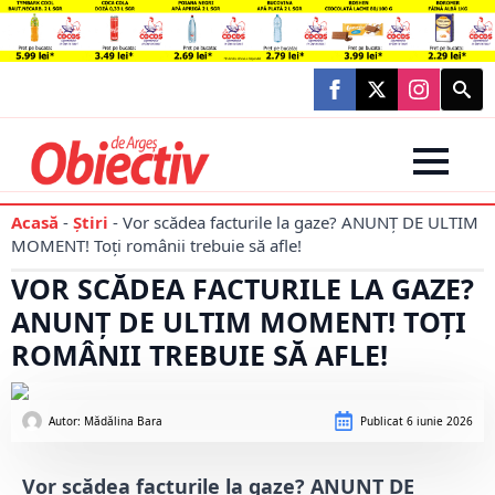
Searc
for:
Acasă
-
Știri
-
Vor scădea facturile la gaze? ANUNȚ DE ULTIM
MOMENT! Toți românii trebuie să afle!
VOR SCĂDEA FACTURILE LA GAZE?
ANUNȚ DE ULTIM MOMENT! TOȚI
ROMÂNII TREBUIE SĂ AFLE!
Autor: 
Mădălina Bara
Publicat
6 iunie 2026
Vor scădea facturile la gaze? ANUNȚ DE