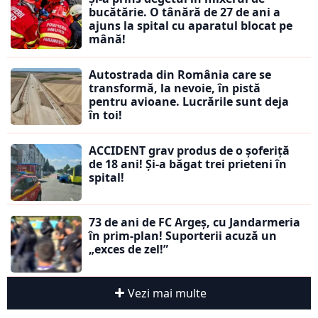
bucătărie. O tânără de 27 de ani a
ajuns la spital cu aparatul blocat pe
mână!
Autostrada din România care se
transformă, la nevoie, în pistă
pentru avioane. Lucrările sunt deja
în toi!
ACCIDENT grav produs de o șoferiță
de 18 ani! Și-a băgat trei prieteni în
spital!
73 de ani de FC Argeș, cu Jandarmeria
în prim-plan! Suporterii acuză un
„exces de zel!”
Vezi mai multe