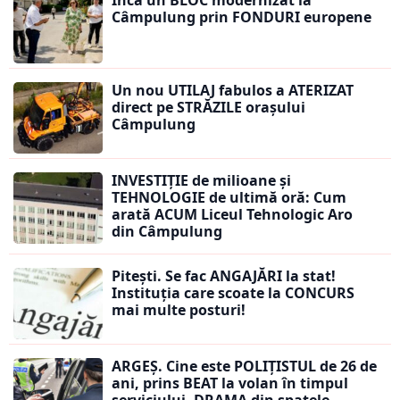
Câmpulung prin FONDURI europene
Un nou UTILAJ fabulos a ATERIZAT
direct pe STRĂZILE orașului
Câmpulung
INVESTIȚIE de milioane și
TEHNOLOGIE de ultimă oră: Cum
arată ACUM Liceul Tehnologic Aro
din Câmpulung
Pitești. Se fac ANGAJĂRI la stat!
Instituția care scoate la CONCURS
mai multe posturi!
ARGEȘ. Cine este POLIȚISTUL de 26 de
ani, prins BEAT la volan în timpul
serviciului. DRAMA din spatele