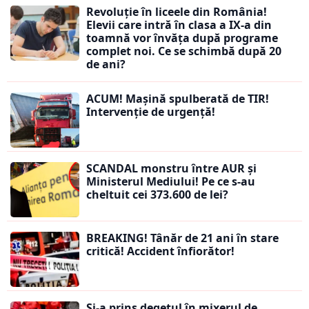
Revoluție în liceele din România!
Elevii care intră în clasa a IX-a din
toamnă vor învăța după programe
complet noi. Ce se schimbă după 20
de ani?
ACUM! Mașină spulberată de TIR!
Intervenție de urgență!
SCANDAL monstru între AUR și
Ministerul Mediului! Pe ce s-au
cheltuit cei 373.600 de lei?
BREAKING! Tânăr de 21 ani în stare
critică! Accident înfiorător!
Și-a prins degetul în mixerul de