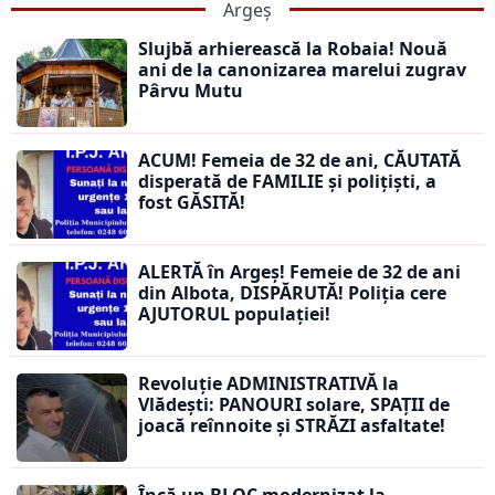
Argeș
Slujbă arhierească la Robaia! Nouă
ani de la canonizarea marelui zugrav
Pârvu Mutu
ACUM! Femeia de 32 de ani, CĂUTATĂ
disperată de FAMILIE și polițiști, a
fost GĂSITĂ!
ALERTĂ în Argeș! Femeie de 32 de ani
din Albota, DISPĂRUTĂ! Poliția cere
AJUTORUL populației!
Revoluție ADMINISTRATIVĂ la
Vlădești: PANOURI solare, SPAȚII de
joacă reînnoite și STRĂZI asfaltate!
Încă un BLOC modernizat la