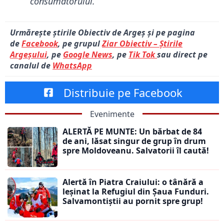
consumatorului.”
Urmărește știrile Obiectiv de Argeș și pe pagina
de
Facebook
, pe grupul
Ziar Obiectiv – Știrile
Argeșului
, pe
Google News
, pe
Tik Tok
sau direct pe
canalul de
WhatsApp
Distribuie pe Facebook
Evenimente
ALERTĂ PE MUNTE: Un bărbat de 84
de ani, lăsat singur de grup în drum
spre Moldoveanu. Salvatorii îl caută!
Alertă în Piatra Craiului: o tânără a
leșinat la Refugiul din Șaua Funduri.
Salvamontiștii au pornit spre grup!