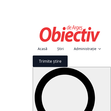
Acasă
Știri
Administraţie
Trimite știre