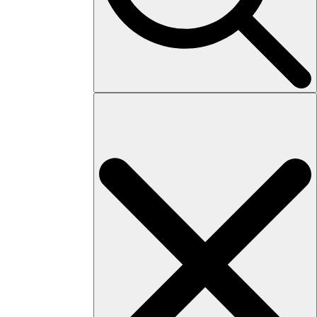
Search
for: