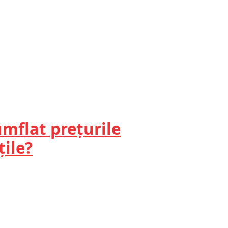
umflat prețurile
țile?