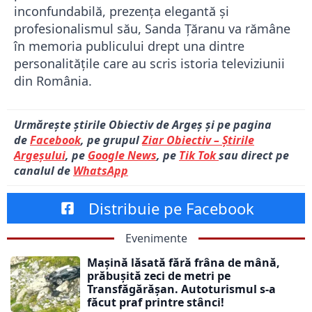
inconfundabilă, prezența elegantă și
profesionalismul său, Sanda Țăranu va rămâne
în memoria publicului drept una dintre
personalitățile care au scris istoria televiziunii
din România.
Urmărește știrile Obiectiv de Argeș și pe pagina
de
Facebook
, pe grupul
Ziar Obiectiv – Știrile
Argeșului
, pe
Google News
, pe
Tik Tok
sau direct pe
canalul de
WhatsApp
Distribuie pe Facebook
Evenimente
Mașină lăsată fără frâna de mână,
prăbușită zeci de metri pe
Transfăgărășan. Autoturismul s-a
făcut praf printre stânci!