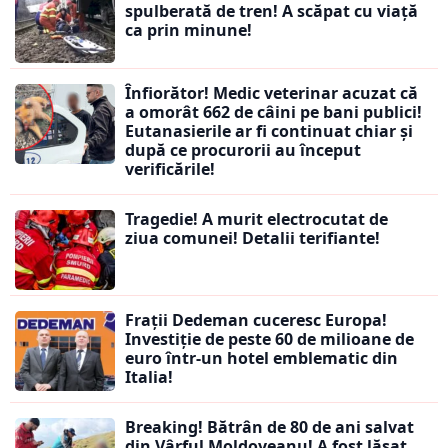
spulberată de tren! A scăpat cu viață
ca prin minune!
Înfiorător! Medic veterinar acuzat că
a omorât 662 de câini pe bani publici!
Eutanasierile ar fi continuat chiar și
după ce procurorii au început
verificările!
Tragedie! A murit electrocutat de
ziua comunei! Detalii terifiante!
Frații Dedeman cuceresc Europa!
Investiție de peste 60 de milioane de
euro într-un hotel emblematic din
Italia!
Breaking! Bătrân de 80 de ani salvat
din Vârful Moldoveanu! A fost lăsat