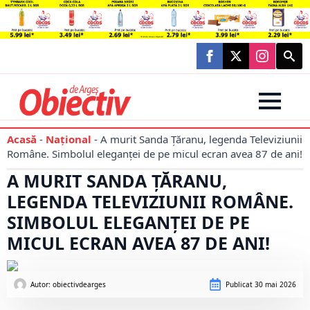
Searc
for:
Acasă
-
Național
-
A murit Sanda Țăranu, legenda Televiziunii
Române. Simbolul eleganței de pe micul ecran avea 87 de ani!
A MURIT SANDA ȚĂRANU,
LEGENDA TELEVIZIUNII ROMÂNE.
SIMBOLUL ELEGANȚEI DE PE
MICUL ECRAN AVEA 87 DE ANI!
Autor: 
obiectivdearges
Publicat
30 mai 2026