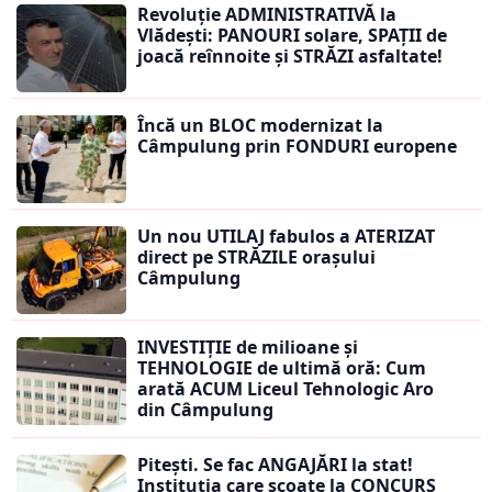
Revoluție ADMINISTRATIVĂ la
Vlădești: PANOURI solare, SPAȚII de
joacă reînnoite și STRĂZI asfaltate!
Încă un BLOC modernizat la
Câmpulung prin FONDURI europene
Un nou UTILAJ fabulos a ATERIZAT
direct pe STRĂZILE orașului
Câmpulung
INVESTIȚIE de milioane și
TEHNOLOGIE de ultimă oră: Cum
arată ACUM Liceul Tehnologic Aro
din Câmpulung
Pitești. Se fac ANGAJĂRI la stat!
Instituția care scoate la CONCURS