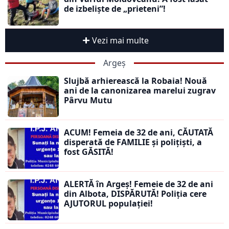
de izbeliște de „prieteni”!
Vezi mai multe
Argeș
Slujbă arhierească la Robaia! Nouă
ani de la canonizarea marelui zugrav
Pârvu Mutu
ACUM! Femeia de 32 de ani, CĂUTATĂ
disperată de FAMILIE și polițiști, a
fost GĂSITĂ!
ALERTĂ în Argeș! Femeie de 32 de ani
din Albota, DISPĂRUTĂ! Poliția cere
AJUTORUL populației!