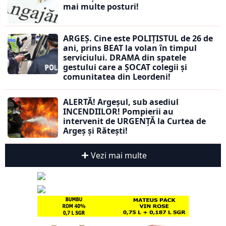
mai multe posturi!
ARGEȘ. Cine este POLIȚISTUL de 26 de
ani, prins BEAT la volan în timpul
serviciului. DRAMA din spatele
gestului care a ȘOCAT colegii și
comunitatea din Leordeni!
ALERTĂ! Argeșul, sub asediul
INCENDIILOR! Pompierii au
intervenit de URGENȚĂ la Curtea de
Argeș și Rătești!
Vezi mai multe