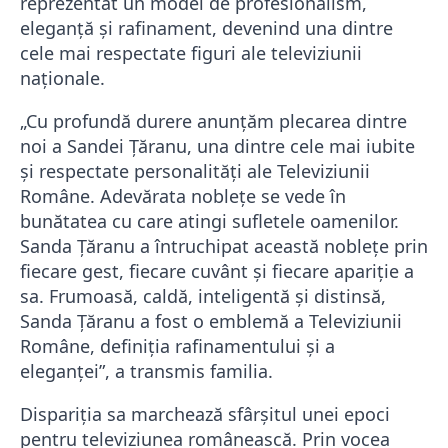
reprezentat un model de profesionalism,
eleganță și rafinament, devenind una dintre
cele mai respectate figuri ale televiziunii
naționale.
„Cu profundă durere anunțăm plecarea dintre
noi a Sandei Țăranu, una dintre cele mai iubite
și respectate personalități ale Televiziunii
Române. Adevărata noblețe se vede în
bunătatea cu care atingi sufletele oamenilor.
Sanda Țăranu a întruchipat această noblețe prin
fiecare gest, fiecare cuvânt și fiecare apariție a
sa. Frumoasă, caldă, inteligentă și distinsă,
Sanda Țăranu a fost o emblemă a Televiziunii
Române, definiția rafinamentului și a
eleganței”, a transmis familia.
Dispariția sa marchează sfârșitul unei epoci
pentru televiziunea românească. Prin vocea