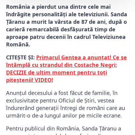
România a pierdut una dintre cele mai
îndrăgite personalități ale televiziunii.
Sanda
Țăranu
a murit la vârsta de 87 de ani, după o
carieră remarcabilă desfășurată timp de
aproape patru decenii în cadrul
Televiziunea
Română
.
CITEȘTE ȘI:
Primarul Gentea a anunțat! Ce se
întâmplă cu ștrandul din Costache Negri:
DECIZIE de ultim moment pentru toți
piteștenii! VIDEO!
Anunțul decesului a fost făcut de familie, în
exclusivitate pentru Oficiul de Știri, vestea
îndurerând generații întregi de români care au
urmărit-o de-a lungul anilor pe micile ecrane.
Pentru publicul din România, Sanda Țăranu a