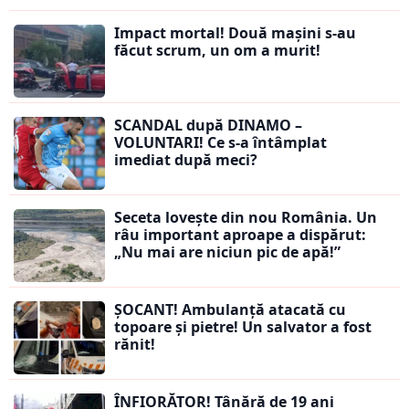
Impact mortal! Două mașini s-au
făcut scrum, un om a murit!
SCANDAL după DINAMO –
VOLUNTARI! Ce s-a întâmplat
imediat după meci?
Seceta lovește din nou România. Un
râu important aproape a dispărut:
„Nu mai are niciun pic de apă!”
ȘOCANT! Ambulanță atacată cu
topoare și pietre! Un salvator a fost
rănit!
ÎNFIORĂTOR! Tânără de 19 ani