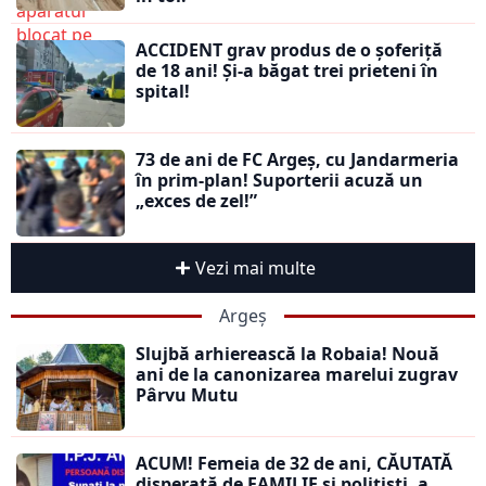
ACCIDENT grav produs de o șoferiță
de 18 ani! Și-a băgat trei prieteni în
spital!
73 de ani de FC Argeș, cu Jandarmeria
în prim-plan! Suporterii acuză un
„exces de zel!”
Vezi mai multe
Argeș
Slujbă arhierească la Robaia! Nouă
ani de la canonizarea marelui zugrav
Pârvu Mutu
ACUM! Femeia de 32 de ani, CĂUTATĂ
disperată de FAMILIE și polițiști, a