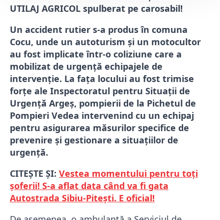
UTILAJ AGRICOL spulberat pe carosabil!
Un accident rutier s-a produs în comuna
Cocu
, unde un autoturism și un motocultor
au fost implicate într-o coliziune care a
mobilizat de urgență echipajele de
intervenție. La fața locului au fost trimise
forțe ale
Inspectoratul pentru Situații de
Urgență Argeș
, pompierii de la
Pichetul de
Pompieri Vedea
intervenind cu un echipaj
pentru asigurarea măsurilor specifice de
prevenire și gestionare a situațiilor de
urgență.
CITEȘTE ȘI:
Vestea momentului pentru toți
șoferii! S-a aflat data când va fi gata
Autostrada Sibiu-Pitești. E oficial!
De asemenea, o ambulanță a
Serviciul de