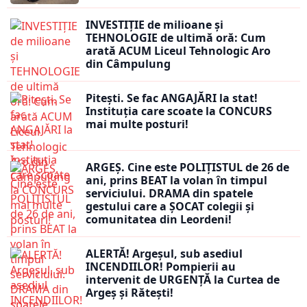
INVESTIȚIE de milioane și
TEHNOLOGIE de ultimă oră: Cum
arată ACUM Liceul Tehnologic Aro
din Câmpulung
Pitești. Se fac ANGAJĂRI la stat!
Instituția care scoate la CONCURS
mai multe posturi!
ARGEȘ. Cine este POLIȚISTUL de 26 de
ani, prins BEAT la volan în timpul
serviciului. DRAMA din spatele
gestului care a ȘOCAT colegii și
comunitatea din Leordeni!
ALERTĂ! Argeșul, sub asediul
INCENDIILOR! Pompierii au
intervenit de URGENȚĂ la Curtea de
Argeș și Rătești!