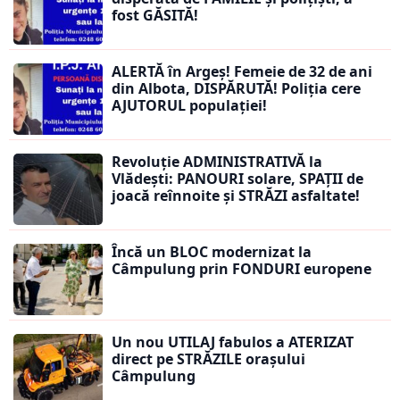
fost GĂSITĂ!
ALERTĂ în Argeș! Femeie de 32 de ani
din Albota, DISPĂRUTĂ! Poliția cere
AJUTORUL populației!
Revoluție ADMINISTRATIVĂ la
Vlădești: PANOURI solare, SPAȚII de
joacă reînnoite și STRĂZI asfaltate!
Încă un BLOC modernizat la
Câmpulung prin FONDURI europene
Un nou UTILAJ fabulos a ATERIZAT
direct pe STRĂZILE orașului
Câmpulung