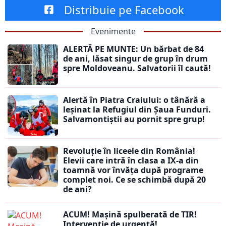
Distribuie pe Facebook
Evenimente
ALERTĂ PE MUNTE: Un bărbat de 84
de ani, lăsat singur de grup în drum
spre Moldoveanu. Salvatorii îl caută!
Alertă în Piatra Craiului: o tânără a
leșinat la Refugiul din Șaua Funduri.
Salvamontiștii au pornit spre grup!
Revoluție în liceele din România!
Elevii care intră în clasa a IX-a din
toamnă vor învăța după programe
complet noi. Ce se schimbă după 20
de ani?
ACUM! Mașină spulberată de TIR!
Intervenție de urgență!