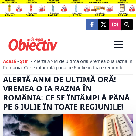
Searc
for:
Acasă
-
Știri
-
Alertă ANM de ultimă oră! Vremea o ia razna în
România: Ce se întâmplă până pe 6 iulie în toate regiunile!
ALERTĂ ANM DE ULTIMĂ ORĂ!
VREMEA O IA RAZNA ÎN
ROMÂNIA: CE SE ÎNTÂMPLĂ PÂNĂ
PE 6 IULIE ÎN TOATE REGIUNILE!