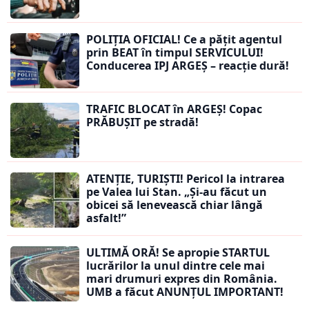
POLIȚIA OFICIAL! Ce a pățit agentul
prin BEAT în timpul SERVICULUI!
Conducerea IPJ ARGEȘ – reacție dură!
TRAFIC BLOCAT în ARGEȘ! Copac
PRĂBUȘIT pe stradă!
ATENȚIE, TURIȘTI! Pericol la intrarea
pe Valea lui Stan. „Și-au făcut un
obicei să lenevească chiar lângă
asfalt!”
ULTIMĂ ORĂ! Se apropie STARTUL
lucrărilor la unul dintre cele mai
mari drumuri expres din România.
UMB a făcut ANUNȚUL IMPORTANT!