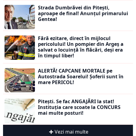
Strada Dumbrăvei din Pitești,
aproape de final! Anunțul primarului
Gentea!
Fără ezitare, direct în mijlocul
pericolului! Un pompier din Argeș a
salvat o locuință în flăcări, deși era
în timpul liber!
ALERTĂ! CAPCANE MORTALE pe
Autostrada Soarelui! Șoferii sunt în
mare PERICOL!
Pitești. Se fac ANGAJĂRI la stat!
Instituția care scoate la CONCURS
mai multe posturi!
Vezi mai multe