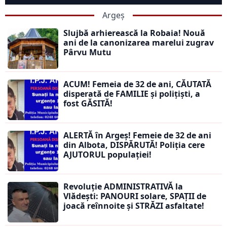
Argeș
Slujbă arhierească la Robaia! Nouă
ani de la canonizarea marelui zugrav
Pârvu Mutu
ACUM! Femeia de 32 de ani, CĂUTATĂ
disperată de FAMILIE și polițiști, a
fost GĂSITĂ!
ALERTĂ în Argeș! Femeie de 32 de ani
din Albota, DISPĂRUTĂ! Poliția cere
AJUTORUL populației!
Revoluție ADMINISTRATIVĂ la
Vlădești: PANOURI solare, SPAȚII de
joacă reînnoite și STRĂZI asfaltate!