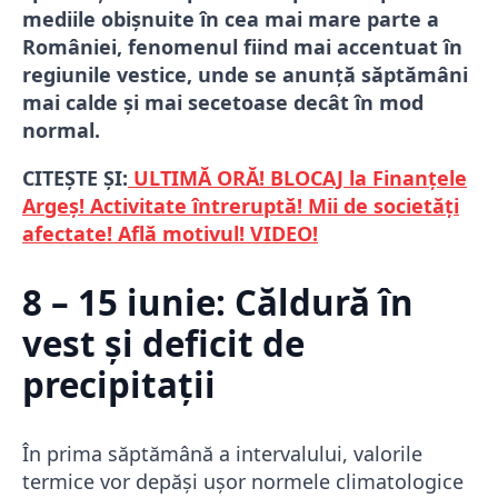
mediile obișnuite în cea mai mare parte a
României, fenomenul fiind mai accentuat în
regiunile vestice, unde se anunță săptămâni
mai calde și mai secetoase decât în mod
normal.
CITEȘTE ȘI:
ULTIMĂ ORĂ! BLOCAJ la Finanțele
Argeș! Activitate întreruptă! Mii de societăți
afectate! Află motivul! VIDEO!
8 – 15 iunie: Căldură în
vest și deficit de
precipitații
În prima săptămână a intervalului, valorile
termice vor depăși ușor normele climatologice