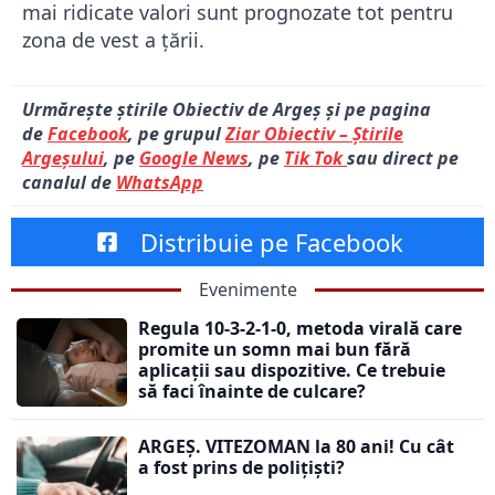
mai ridicate valori sunt prognozate tot pentru
zona de vest a țării.
Urmărește știrile Obiectiv de Argeș și pe pagina
de
Facebook
, pe grupul
Ziar Obiectiv – Știrile
Argeșului
, pe
Google News
, pe
Tik Tok
sau direct pe
canalul de
WhatsApp
Distribuie pe Facebook
Evenimente
Regula 10-3-2-1-0, metoda virală care
promite un somn mai bun fără
aplicații sau dispozitive. Ce trebuie
să faci înainte de culcare?
ARGEȘ. VITEZOMAN la 80 ani! Cu cât
a fost prins de polițiști?