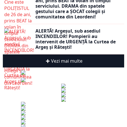
ani, prins BEAT la volan în timpul
serviciului. DRAMA din spatele
gestului care a ȘOCAT colegii și
comunitatea din Leordeni!
ALERTĂ! Argeșul, sub asediul
INCENDIILOR! Pompierii au
intervenit de URGENȚĂ la Curtea de
Argeș și Rătești!
Vezi mai multe