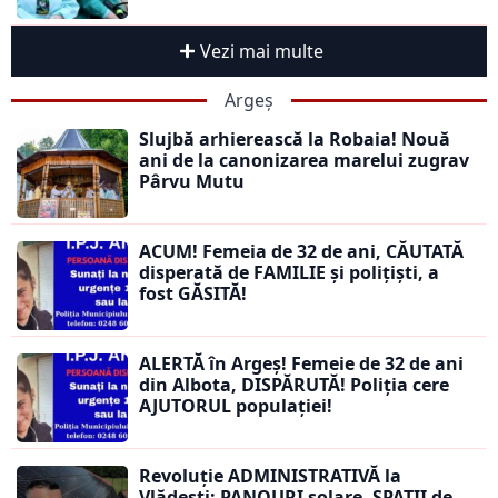
Vezi mai multe
Argeș
Slujbă arhierească la Robaia! Nouă
ani de la canonizarea marelui zugrav
Pârvu Mutu
ACUM! Femeia de 32 de ani, CĂUTATĂ
disperată de FAMILIE și polițiști, a
fost GĂSITĂ!
ALERTĂ în Argeș! Femeie de 32 de ani
din Albota, DISPĂRUTĂ! Poliția cere
AJUTORUL populației!
Revoluție ADMINISTRATIVĂ la
Vlădești: PANOURI solare, SPAȚII de