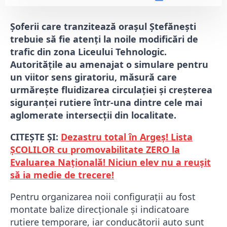
Șoferii care tranzitează orașul Ștefănești
trebuie să fie atenți la noile modificări de
trafic din zona Liceului Tehnologic.
Autoritățile au amenajat o simulare pentru
un viitor sens giratoriu, măsură care
urmărește fluidizarea circulației și creșterea
siguranței rutiere într-una dintre cele mai
aglomerate intersecții din localitate.
CITEȘTE ȘI:
Dezastru total în Argeș! Lista
ȘCOLILOR cu promovabilitate ZERO la
Evaluarea Națională! Niciun elev nu a reușit
să ia medie de trecere!
Pentru organizarea noii configurații au fost
montate balize direcționale și indicatoare
rutiere temporare, iar conducătorii auto sunt