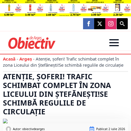
Searc
for:
Acasă
-
Argeș
-
Atenție, șoferi! Trafic schimbat complet în
zona Liceului din Ștefănești!Se schimbă regulile de circulație
ATENȚIE, ȘOFERI! TRAFIC
SCHIMBAT COMPLET ÎN ZONA
LICEULUI DIN ȘTEFĂNEȘTI!SE
SCHIMBĂ REGULILE DE
CIRCULAȚIE
Autor: 
obiectivdearges
Publicat
2 iulie 2026