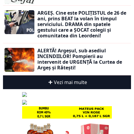
ARGEȘ. Cine este POLIȚISTUL de 26 de
ani, prins BEAT la volan în timpul
serviciului. DRAMA din spatele
gestului care a ȘOCAT colegii și
comunitatea din Leordeni!
ALERTĂ! Argeșul, sub asediul
INCENDIILOR! Pompierii au
intervenit de URGENȚĂ la Curtea de
Argeș și Rătești!
Vezi mai multe