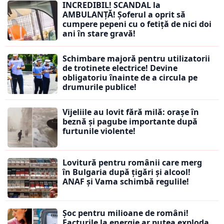
INCREDIBIL! SCANDAL la
AMBULANȚĂ! Șoferul a oprit să
cumpere pepeni cu o fetiță de nici doi
ani în stare gravă!
Schimbare majoră pentru utilizatorii
de trotinete electrice! Devine
obligatoriu înainte de a circula pe
drumurile publice!
Vijeliile au lovit fără milă: orașe în
beznă și pagube importante după
furtunile violente!
Lovitură pentru românii care merg
în Bulgaria după țigări și alcool!
ANAF și Vama schimbă regulile!
Șoc pentru milioane de români!
Facturile la energie ar putea exploda