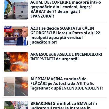
ACUM. DESCOPERIRE macabră într-o
gospodărie din Leordeni, Argeș!
BĂRBAT de 71 de ani găsit
SPÂNZURAT!
AZI! I se decide SOARTA lui CĂLIN
GEORGESCU! Horațiu Potra și alți 22
inculpați așteaptă verdicul
judecătorilor!
ARGEȘUL sub ASEDIUL INCENDIILOR!
INTERVENȚII de urgență!
ALERTĂ! MAȘINĂ cuprinsă de
FLĂCĂRI pe Autostrada A1! Trafic
îngreunat după INCENDIUL VIOLENT!
BREAKING! S-a înfipt cu BMW-ul în
indicatorul rutier la intrarea în