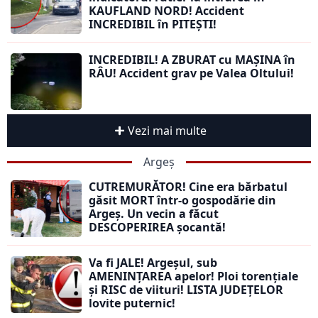
KAUFLAND NORD! Accident
INCREDIBIL în PITEȘTI!
INCREDIBIL! A ZBURAT cu MAȘINA în
RÂU! Accident grav pe Valea Oltului!
Vezi mai multe
Argeș
CUTREMURĂTOR! Cine era bărbatul
găsit MORT într-o gospodărie din
Argeș. Un vecin a făcut
DESCOPERIREA șocantă!
Va fi JALE! Argeșul, sub
AMENINȚAREA apelor! Ploi torențiale
și RISC de viituri! LISTA JUDEȚELOR
lovite puternic!