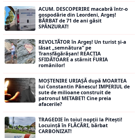
ACUM. DESCOPERIRE macabră într-o
gospodărie din Leordeni, Argeș!
BĂRBAT de 71 de ani găsit
SPÂNZURAT!
REVOLTĂTOR în Argeș! Un turist și-a
lăsat „semnătura” pe
Transfăgărășan! REACȚIA
SFIDĂTOARE a stârnit FURIA
românilor!
MOȘTENIRE URIAȘĂ după MOARTEA
lui Constantin Pănescu! IMPERIUL de
sute de milioane construit de
patronul METABET! Cine preia
afacerile?
TRAGEDIE în toiul nopții la Pitești!
Locuință în FLĂCĂRI, bărbat
CARBONIZAT!