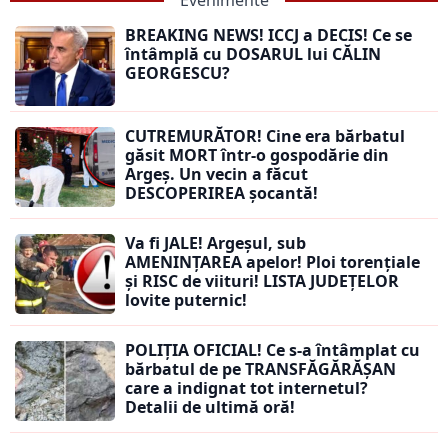
Evenimente
BREAKING NEWS! ICCJ a DECIS! Ce se
întâmplă cu DOSARUL lui CĂLIN
GEORGESCU?
CUTREMURĂTOR! Cine era bărbatul
găsit MORT într-o gospodărie din
Argeș. Un vecin a făcut
DESCOPERIREA șocantă!
Va fi JALE! Argeșul, sub
AMENINȚAREA apelor! Ploi torențiale
și RISC de viituri! LISTA JUDEȚELOR
lovite puternic!
POLIȚIA OFICIAL! Ce s-a întâmplat cu
bărbatul de pe TRANSFĂGĂRĂȘAN
care a indignat tot internetul?
Detalii de ultimă oră!