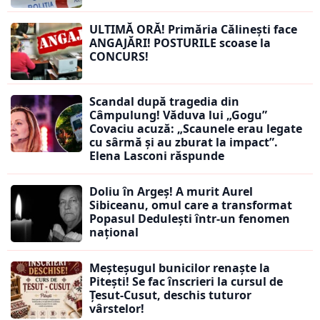
ULTIMĂ ORĂ! Primăria Călinești face
ANGAJĂRI! POSTURILE scoase la
CONCURS!
Scandal după tragedia din
Câmpulung! Văduva lui „Gogu”
Covaciu acuză: „Scaunele erau legate
cu sârmă și au zburat la impact”.
Elena Lasconi răspunde
Doliu în Argeș! A murit Aurel
Sibiceanu, omul care a transformat
Popasul Dedulești într-un fenomen
național
Meșteșugul bunicilor renaște la
Pitești! Se fac înscrieri la cursul de
Țesut-Cusut, deschis tuturor
vârstelor!