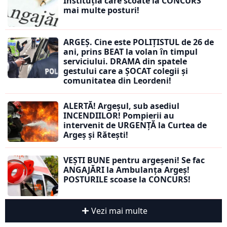
Instituția care scoate la CONCURS
mai multe posturi!
ARGEȘ. Cine este POLIȚISTUL de 26 de
ani, prins BEAT la volan în timpul
serviciului. DRAMA din spatele
gestului care a ȘOCAT colegii și
comunitatea din Leordeni!
ALERTĂ! Argeșul, sub asediul
INCENDIILOR! Pompierii au
intervenit de URGENȚĂ la Curtea de
Argeș și Rătești!
VEȘTI BUNE pentru argeșeni! Se fac
ANGAJĂRI la Ambulanța Argeș!
POSTURILE scoase la CONCURS!
Vezi mai multe