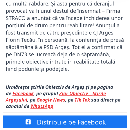
cu multă răbdare. Și asta pentru că deranjul
provocat va fi unul destul de însemnat – Firma
STRACO a anunțat că va începe închiderea unor
porțiuni de drum pentru reabilitare! Anunțul a
fost transmit de către președintele CJ Argeș,
Florin Tecău, în persoană, la conferința de presă
săptămânală a PSD Argeș. Tot el a confirmat că
pe DN73 se lucrează deja de o săptămână,
primele obiective intrate în reabilitate totală
fiind podurile și podețele.
Urmărește știrile Obiectiv de Argeș și pe pagina
de
Facebook
, pe grupul
Ziar Obiectiv – Știrile
Argeșului
, pe
Google News
, pe
Tik Tok
sau direct pe
canalul de
WhatsApp
Distribuie pe Facebook