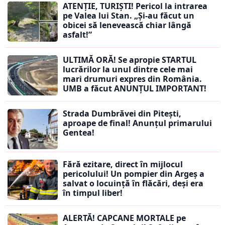
ATENȚIE, TURIȘTI! Pericol la intrarea
pe Valea lui Stan. „Și-au făcut un
obicei să lenevească chiar lângă
asfalt!”
ULTIMĂ ORĂ! Se apropie STARTUL
lucrărilor la unul dintre cele mai
mari drumuri expres din România.
UMB a făcut ANUNȚUL IMPORTANT!
Strada Dumbrăvei din Pitești,
aproape de final! Anunțul primarului
Gentea!
Fără ezitare, direct în mijlocul
pericolului! Un pompier din Argeș a
salvat o locuință în flăcări, deși era
în timpul liber!
ALERTĂ! CAPCANE MORTALE pe