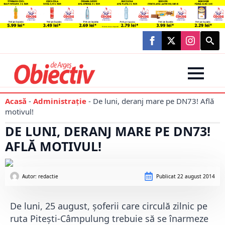
Searc
for:
Acasă
-
Administraţie
-
De luni, deranj mare pe DN73! Află
motivul!
DE LUNI, DERANJ MARE PE DN73!
AFLĂ MOTIVUL!
Autor: 
redactie
Publicat
22 august 2014
De luni, 25 august, șoferii care circulă zilnic pe
ruta Pitești-Câmpulung trebuie să se înarmeze