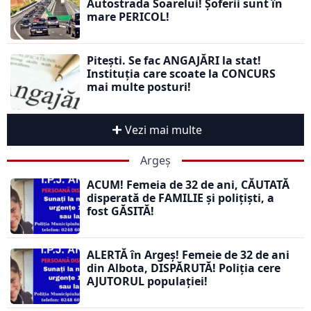
Autostrada Soarelui! Șoferii sunt în
mare PERICOL!
Pitești. Se fac ANGAJĂRI la stat!
Instituția care scoate la CONCURS
mai multe posturi!
Vezi mai multe
Argeș
ACUM! Femeia de 32 de ani, CĂUTATĂ
disperată de FAMILIE și polițiști, a
fost GĂSITĂ!
ALERTĂ în Argeș! Femeie de 32 de ani
din Albota, DISPĂRUTĂ! Poliția cere
AJUTORUL populației!