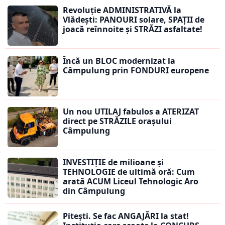
Revoluție ADMINISTRATIVĂ la
Vlădești: PANOURI solare, SPAȚII de
joacă reînnoite și STRĂZI asfaltate!
Încă un BLOC modernizat la
Câmpulung prin FONDURI europene
Un nou UTILAJ fabulos a ATERIZAT
direct pe STRĂZILE orașului
Câmpulung
INVESTIȚIE de milioane și
TEHNOLOGIE de ultimă oră: Cum
arată ACUM Liceul Tehnologic Aro
din Câmpulung
Pitești. Se fac ANGAJĂRI la stat!