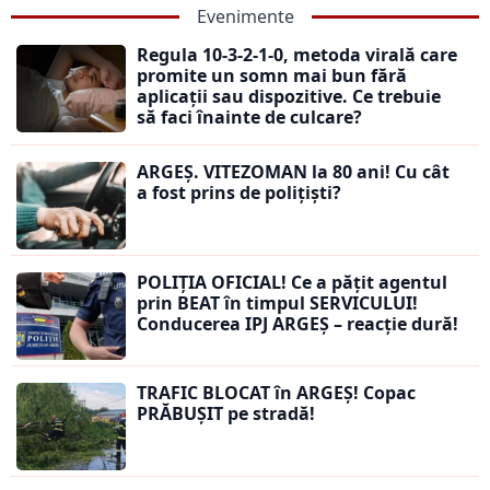
Evenimente
Regula 10-3-2-1-0, metoda virală care
promite un somn mai bun fără
aplicații sau dispozitive. Ce trebuie
să faci înainte de culcare?
ARGEȘ. VITEZOMAN la 80 ani! Cu cât
a fost prins de polițiști?
POLIȚIA OFICIAL! Ce a pățit agentul
prin BEAT în timpul SERVICULUI!
Conducerea IPJ ARGEȘ – reacție dură!
TRAFIC BLOCAT în ARGEȘ! Copac
PRĂBUȘIT pe stradă!