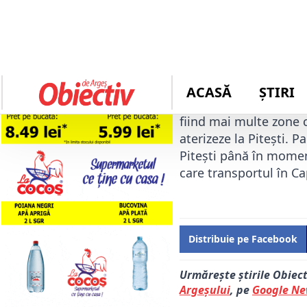
Autor: 
redactie
În scurt timp, lângă 
care vine cu o pacien
spital din București, 
fiind mai multe zone 
aterizeze la Pitești. 
Pitești până în moment
care transportul în Ca
Distribuie pe Facebook
Urmărește știrile Obiec
Argeșului
, pe
Google N