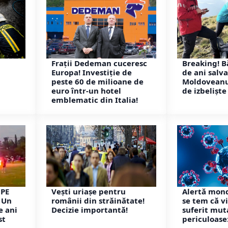
Frații Dedeman cuceresc
Breaking! B
Europa! Investiție de
de ani salva
peste 60 de milioane de
Moldoveanu!
euro într-un hotel
de izbeliște
emblematic din Italia!
 PE
Vești uriașe pentru
Alertă mond
 Un
românii din străinătate!
se tem că vi
e ani
Decizie importantă!
suferit mut
st
periculoase: