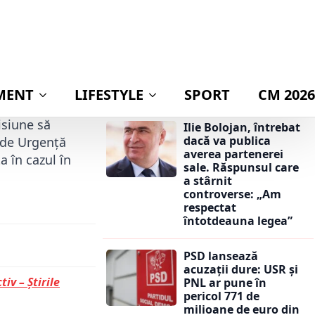
bomba în scandalul
Legii integrității:
t
6 februarie 2014
acuză PNL și USR că
îl protejează pe
Dominic Fritz cu
copter SMURD,
prețul banilor din
 urgență la un
PNRR”
ursul zborului
isiune să
Ilie Bolojan, întrebat
dacă va publica
n de Urgență
averea partenerei
 în cazul în
sale. Răspunsul care
a stârnit
controverse: „Am
respectat
întotdeauna legea”
PSD lansează
acuzații dure: USR și
tiv – Știrile
PNL ar pune în
pericol 771 de
milioane de euro din