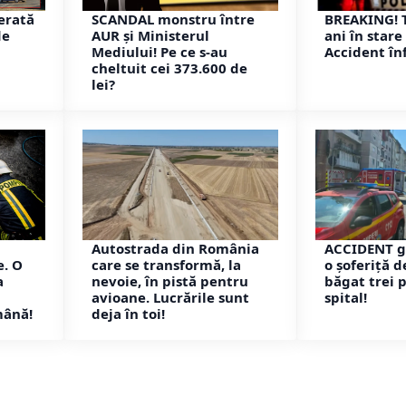
erată
SCANDAL monstru între
BREAKING! 
de
AUR și Ministerul
ani în stare 
Mediului! Pe ce s-au
Accident înf
cheltuit cei 373.600 de
lei?
Autostrada din România
ACCIDENT g
e. O
care se transformă, la
o șoferiță de
a
nevoie, în pistă pentru
băgat trei p
avioane. Lucrările sunt
spital!
mână!
deja în toi!