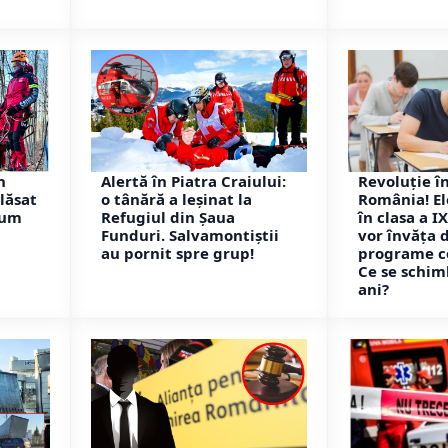
n
Alertă în Piatra Craiului:
Revoluție în
lăsat
o tânără a leșinat la
România! Ele
rum
Refugiul din Șaua
în clasa a 
Funduri. Salvamontiștii
vor învăța 
au pornit spre grup!
programe c
Ce se schim
ani?