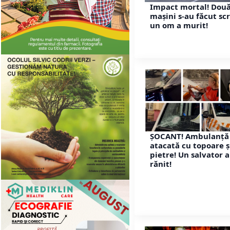
Impact mortal! Dou
mașini s-au făcut sc
un om a murit!
ȘOCANT! Ambulanță
atacată cu topoare ș
pietre! Un salvator a
rănit!