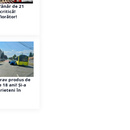
Tânăr de 21
critică!
iorător!
rav produs de
 18 ani! Și-a
rieteni în