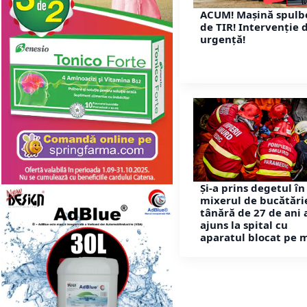
ACUM! Mașină spulb
de TIR! Intervenție 
urgență!
Și-a prins degetul în
mixerul de bucătări
tânără de 27 de ani 
ajuns la spital cu
aparatul blocat pe 