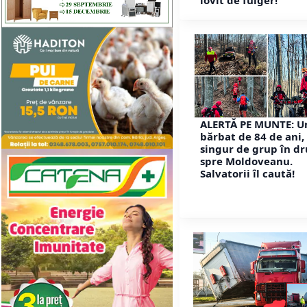
lovit de fulger!
ALERTĂ PE MUNTE: U
bărbat de 84 de ani, 
singur de grup în d
spre Moldoveanu.
Salvatorii îl caută!