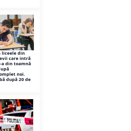
 liceele din
vii care intră
IX-a din toamnă
după
omplet noi.
bă după 20 de