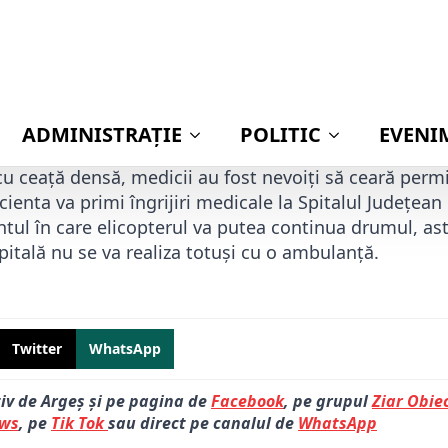
Publica
stadionul Nicolae Dobrin urmează să aterizeze un eli
tă din Motru, județul Gorj. Femeia urma să ajungă de
însă din cauza condițiilor meteo nefavorabile, pe parc
cu ceață densă, medicii au fost nevoiți să ceară perm
Pacienta va primi îngrijiri medicale la Spitalul Județea
ul în care elicopterul va putea continua drumul, asta
pitală nu se va realiza totuși cu o ambulanță.
Twitter
WhatsApp
tiv de Argeș și pe pagina de
Facebook
, pe grupul
Ziar Obiec
ews
, pe
Tik Tok
sau direct pe canalul de
WhatsApp