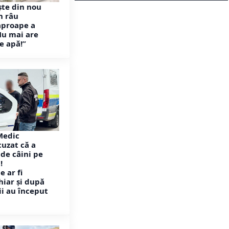
ște din nou
n râu
aproape a
Nu mai are
e apă!”
 Medic
cuzat că a
de câini pe
!
e ar fi
hiar și după
ii au început