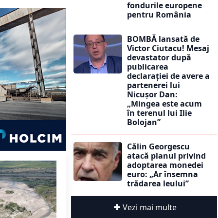
fondurile europene
pentru România
BOMBĂ lansată de
Victor Ciutacu! Mesaj
devastator după
publicarea
declarației de avere a
partenerei lui
Nicușor Dan:
„Mingea este acum
în terenul lui Ilie
Bolojan”
Călin Georgescu
atacă planul privind
adoptarea monedei
euro: „Ar însemna
trădarea leului”
Vezi mai multe