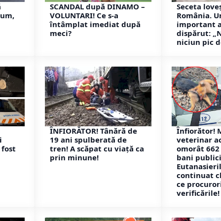
ă
SCANDAL după DINAMO –
Seceta love
rum,
VOLUNTARI! Ce s-a
România. U
întâmplat imediat după
important 
meci?
dispărut: „
niciun pic d
ÎNFIORĂTOR! Tânără de
Înfiorător!
i
19 ani spulberată de
veterinar a
 fost
tren! A scăpat cu viață ca
omorât 662 
prin minune!
bani publici
Eutanasieril
continuat c
ce procuror
verificările!