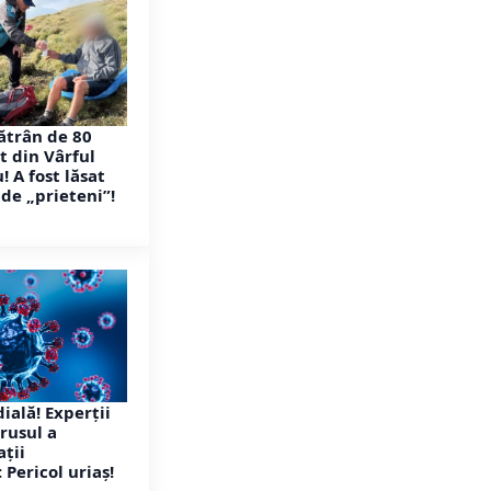
ătrân de 80
t din Vârful
 A fost lăsat
 de „prieteni”!
ială! Experții
rusul a
ații
 Pericol uriaș!