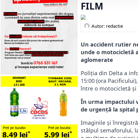
FILM
Autor: 
redactie
Un accident rutier n
unde o motocicletă 
aglomerate
Poliția din Delta a in
15:00 (ora Pacificului)
între o motocicletă și
În urma impactului vi
de urgență la spital 
Imaginile și înregistr
stâlpul semaforului, l
o mulțime de curioși 