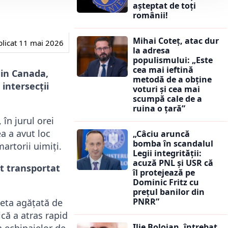
așteptat de toți
românii!
Mihai Coteț, atac dur
licat
11 mai 2026
la adresa
populismului: „Este
cea mai ieftină
din Canada,
metodă de a obține
intersecții
voturi și cea mai
scumpă cale de a
ruina o țară”
în jurul orei
ea a avut loc
„Câciu aruncă
bomba în scandalul
artorii uimiți.
Legii integrității:
acuză PNL și USR că
st transportat
îl protejează pe
Dominic Fritz cu
prețul banilor din
PNRR”
leta agățată de
ică a atras rapid
Ilie Bolojan, întrebat
 echipajelor de