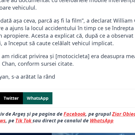
oare vehiculul.
ată așa ceva, parcă aș fi la film”, a declarat William
re a ajuns la locul accidentului în timp ce se îndrepta
 apropiere. Acesta a explicat că, după ce a observat
i, a început să caute celălalt vehicul implicat.
 am ridicat privirea și [motocicleta] era deasupra me
 Chan, conform sursei citate.
yan, s-a arătat la rând
Twitter
WhatsApp
tiv de Argeș și pe pagina de
Facebook
, pe grupul
Ziar Obiec
ews
, pe
Tik Tok
sau direct pe canalul de
WhatsApp