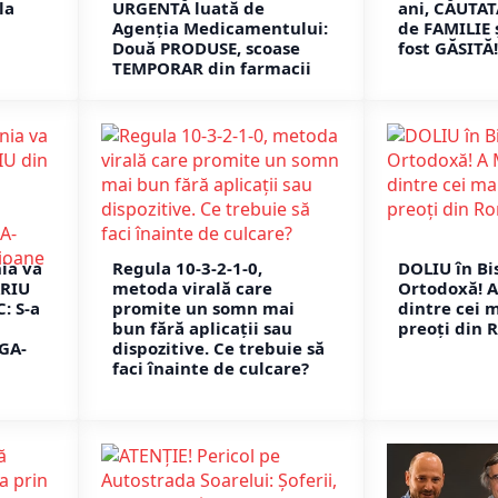
la
URGENTĂ luată de
ani, CĂUTAT
Agenția Medicamentului:
de FAMILIE și
Două PRODUSE, scoase
fost GĂSITĂ!
TEMPORAR din farmacii
ia va
Regula 10-3-2-1-0,
DOLIU în Bi
ARIU
metoda virală care
Ortodoxă! 
: S-a
promite un somn mai
dintre cei 
bun fără aplicații sau
preoți din 
GA-
dispozitive. Ce trebuie să
faci înainte de culcare?