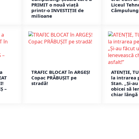
PRIMIT o nouă viață
Liceul Tehn
printr-o INVESTIȚIE de
Câmpulung
milioane
 a
TRAFIC BLOCAT în ARGEȘ!
ATENȚIE, TU
EAT
Copac PRĂBUȘIT pe
la intrarea 
I!
stradă!
Stan. „Și-au
Ș –
obicei să l
chiar lângă 