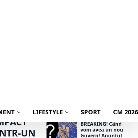
MENT
LIFESTYLE
SPORT
CM 2026
rvu Mutu
DE A
Știri politică
MPACT
BREAKING! Când
vom avea un nou
ÎNTR-UN
Guvern! Anunțul