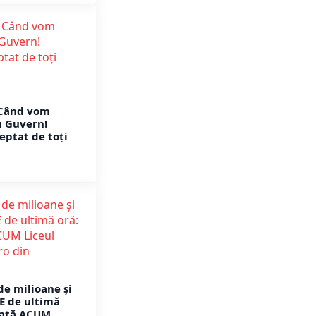
Când vom
u Guvern!
eptat de toți
de milioane și
 de ultimă
rată ACUM