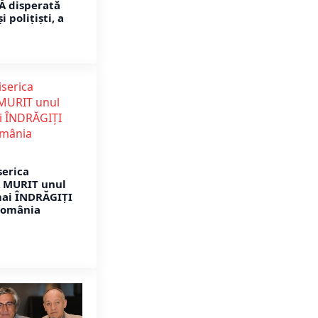
Ă disperată
 polițiști, a
serica
A MURIT unul
mai ÎNDRĂGIȚI
România