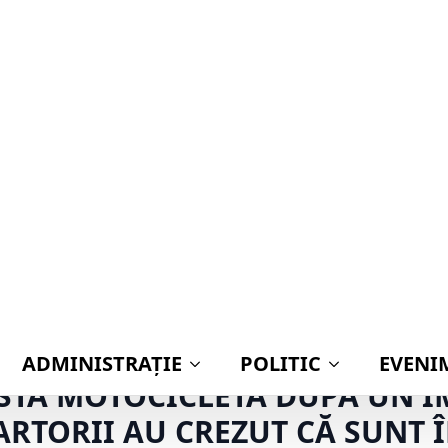
ADMINISTRAŢIE
POLITIC
EVENI
Nouă ani de la canonizarea marelui zugrav Pâ
ALE ÎNTR-O INTERSECȚIE: UN
STĂ MOTOCICLETĂ DUPĂ UN I
ARTORII AU CREZUT CĂ SUNT 