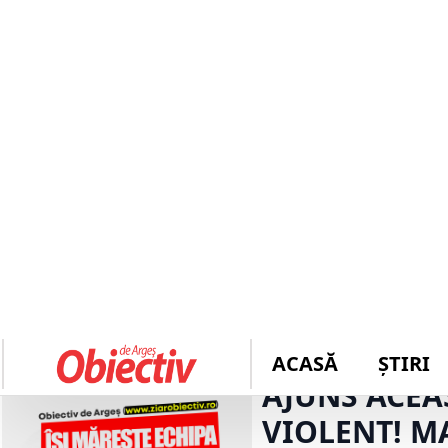
ACASĂ
ȘTIRI
ULTIMĂ
Slujbă arhierească la Robaia! 
ORĂ
IMAGINI IRE
AJUNS ACEA
VIOLENT! M