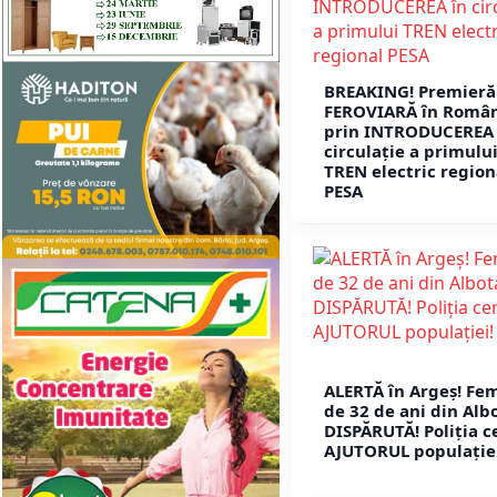
BREAKING! Premieră
FEROVIARĂ în Româ
prin INTRODUCEREA 
circulație a primulu
TREN electric region
PESA
ALERTĂ în Argeș! Fe
de 32 de ani din Alb
DISPĂRUTĂ! Poliția c
AJUTORUL populației