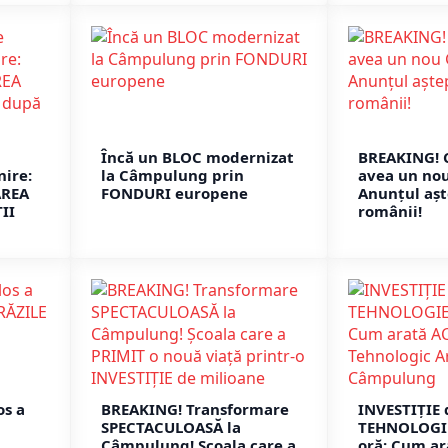
Încă un BLOC modernizat
BREAKING! 
nire:
la Câmpulung prin
avea un no
AREA
FONDURI europene
Anunțul așt
II
românii!
os a
BREAKING! Transformare
INVESTIȚIE 
SPECTACULOASĂ la
TEHNOLOGIE
Câmpulung! Școala care a
oră: Cum a