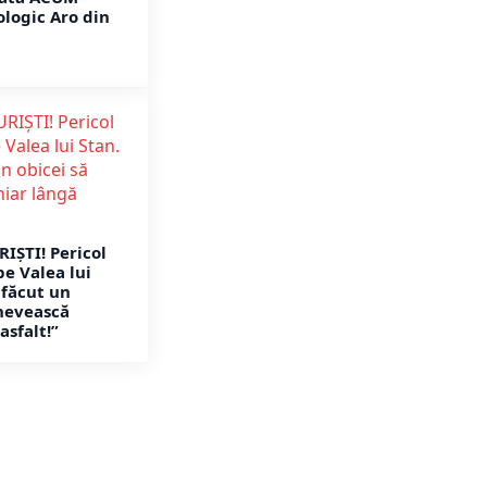
ologic Aro din
RIȘTI! Pericol
pe Valea lui
 făcut un
enevească
asfalt!”