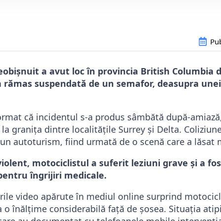
Pub
eobișnuit a avut loc în provincia British Columbia 
a rămas suspendată de un semafor, deasupra unei 
format că incidentul s-a produs sâmbătă după-amiază, 
, la granița dintre localitățile Surrey și Delta. Coliziun
 un autoturism, fiind urmată de o scenă care a lăsat m
olent, motociclistul a suferit leziuni grave și a fo
pentru îngrijiri medicale.
ările video apărute în mediul online surprind motocic
a o înălțime considerabilă față de șosea. Situația atip
care au documentat cu telefoanele mobile intervenția