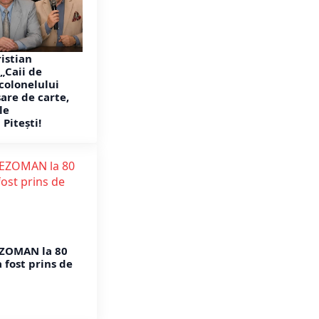
ristian
„Caii de
 colonelului
are de carte,
le
 Pitești!
EZOMAN la 80
a fost prins de