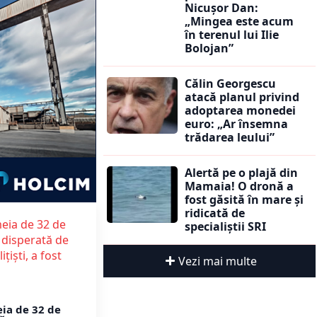
Nicușor Dan:
„Mingea este acum
în terenul lui Ilie
Bolojan”
Călin Georgescu
atacă planul privind
adoptarea monedei
euro: „Ar însemna
trădarea leului”
Alertă pe o plajă din
Mamaia! O dronă a
fost găsită în mare și
ridicată de
specialiștii SRI
Vezi mai multe
ia de 32 de