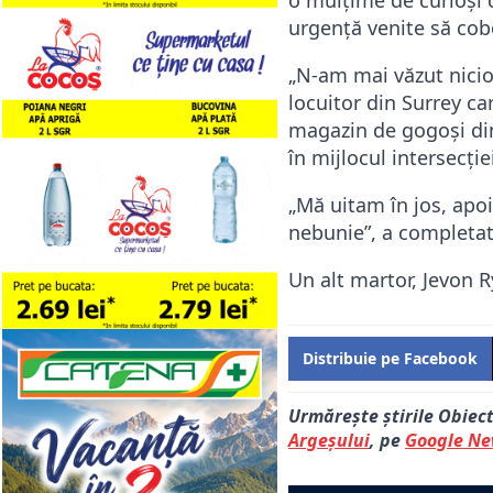
urgență venite să cob
„N-am mai văzut niciod
locuitor din Surrey ca
magazin de gogoși din
în mijlocul intersecție
„Mă uitam în jos, apoi
nebunie”, a completat
Un alt martor, Jevon R
Distribuie pe Facebook
Urmărește știrile Obiec
Argeșului
, pe
Google N