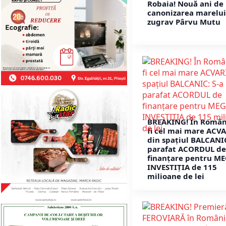
Robaia! Nouă ani de 
canonizarea marelui
zugrav Pârvu Mutu
BREAKING! În Român
fi cel mai mare ACV
din spațiul BALCANIC
parafat ACORDUL de
finanțare pentru ME
INVESTIȚIA de 115
milioane de lei