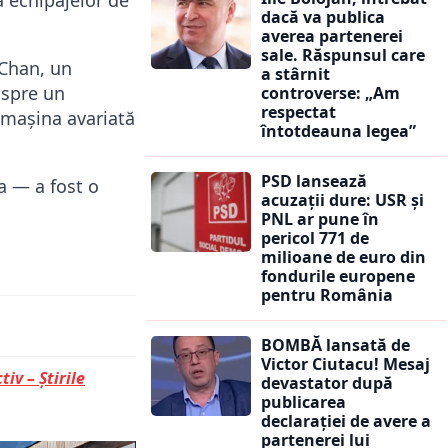
dacă va publica
averea partenerei
sale. Răspunsul care
 Chan, un
a stârnit
 spre un
controverse: „Am
respectat
 mașina avariată
întotdeauna legea”
PSD lansează
a — a fost o
acuzații dure: USR și
PNL ar pune în
pericol 771 de
milioane de euro din
fondurile europene
pentru România
BOMBĂ lansată de
Victor Ciutacu! Mesaj
tiv – Știrile
devastator după
publicarea
declarației de avere a
partenerei lui