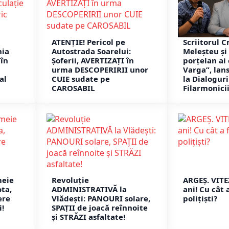
ATENȚIE! Pericol pe
Scriitorul C
nia
Autostrada Soarelui:
Meleșteu și 
în
Șoferii, AVERTIZAȚI în
porțelan ai
i
urma DESCOPERIRII unor
Varga”, lans
al
CUIE sudate pe
la Dialoguri
CAROSABIL
Filarmonicii
meie
Revoluție
ARGEȘ. VIT
ota,
ADMINISTRATIVĂ la
ani! Cu cât 
ere
Vlădești: PANOURI solare,
polițiști?
!
SPAȚII de joacă reînnoite
și STRĂZI asfaltate!