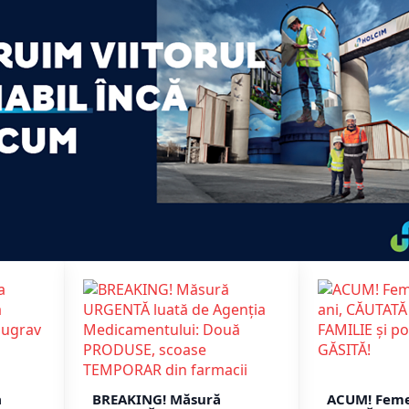
a
BREAKING! Măsură
ACUM! Feme