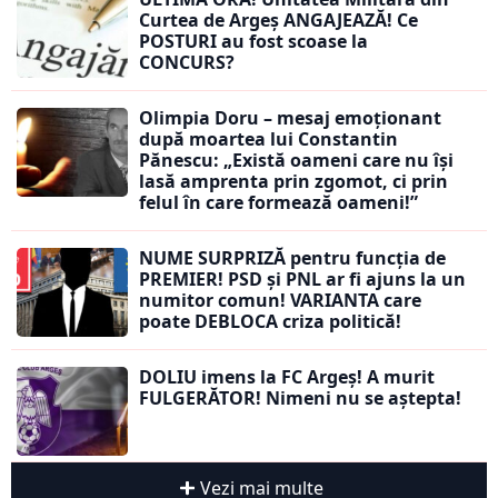
Curtea de Argeș ANGAJEAZĂ! Ce
POSTURI au fost scoase la
CONCURS?
Olimpia Doru – mesaj emoționant
după moartea lui Constantin
Pănescu: „Există oameni care nu își
lasă amprenta prin zgomot, ci prin
felul în care formează oameni!”
NUME SURPRIZĂ pentru funcția de
PREMIER! PSD și PNL ar fi ajuns la un
numitor comun! VARIANTA care
poate DEBLOCA criza politică!
DOLIU imens la FC Argeș! A murit
FULGERĂTOR! Nimeni nu se aștepta!
Vezi mai multe