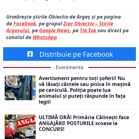
Urmărește știrile Obiectiv de Argeș și pe pagina
de
Facebook
, pe grupul
Ziar Obiectiv – Știrile
Argeșului
, pe
Google News
, pe
Tik Tok
sau direct pe
canalul de
WhatsApp
Distribuie pe Facebook
Evenimente
Avertisment pentru toți șoferii! Nu
vă lăsați câinele sau pisica în mașină
pe caniculă. Poliția poate lua
animalul și puteți răspunde în fața
legii!
ULTIMĂ ORĂ! Primăria Călinești face
ANGAJĂRI! POSTURILE scoase la
CONCURS!