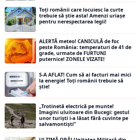
Toți românii care locuiesc la curte
trebuie să știe asta! Amenzi uriașe
pentru nerespectarea legii!
ALERTĂ meteo! CANICULĂ de foc
peste România: temperaturi de 41 de
grade, urmate de FURTUNI
puternice! ZONELE VIZATE!
S-A AFLAT! Cum să ai facturi mai mici
la energie! Toți românii trebuie să
știe!
„Trotinetă electrică pe munte!
Imagini uluitoare din Bucegi: gestul
unor turiști i-a lăsat fără cuvinte pe
salvamontiști”
ULTIMĂ ORĂ! Unitatea Militară din