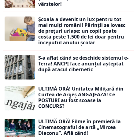
vârstelor!
Școala a devenit un lux pentru tot
mai mulți români! Părinții se lovesc
de prețuri uriașe: un copil poate
costa peste 1.500 de lei doar pentru
începutul anului școlar
S-a aflat când se deschide sistemul e-
Terra! ANCPI face anunțul așteptat
după atacul cibernetic
ULTIMĂ ORĂ! Unitatea Militară din
Curtea de Argeș ANGAJEAZĂ! Ce
POSTURI au fost scoase la
CONCURS?
ULTIMĂ ORĂ! Filme în premieră la
Cinematograful de artă „Mircea
Diaconu”. Află când!