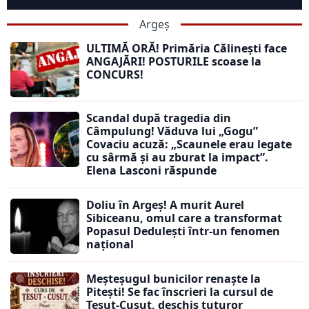
Argeș
ULTIMĂ ORĂ! Primăria Călinești face
ANGAJĂRI! POSTURILE scoase la
CONCURS!
Scandal după tragedia din
Câmpulung! Văduva lui „Gogu”
Covaciu acuză: „Scaunele erau legate
cu sârmă și au zburat la impact”.
Elena Lasconi răspunde
Doliu în Argeș! A murit Aurel
Sibiceanu, omul care a transformat
Popasul Dedulești într-un fenomen
național
Meșteșugul bunicilor renaște la
Pitești! Se fac înscrieri la cursul de
Țesut-Cusut, deschis tuturor