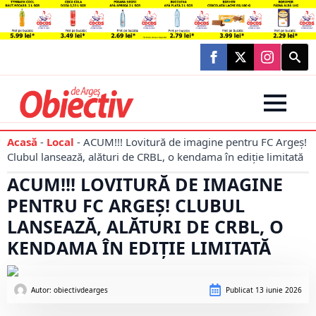
Searc
for:
Acasă
-
Local
-
ACUM!!! Lovitură de imagine pentru FC Argeș!
Clubul lansează, alături de CRBL, o kendama în ediție limitată
ACUM!!! LOVITURĂ DE IMAGINE
PENTRU FC ARGEȘ! CLUBUL
LANSEAZĂ, ALĂTURI DE CRBL, O
KENDAMA ÎN EDIȚIE LIMITATĂ
Autor: 
obiectivdearges
Publicat
13 iunie 2026