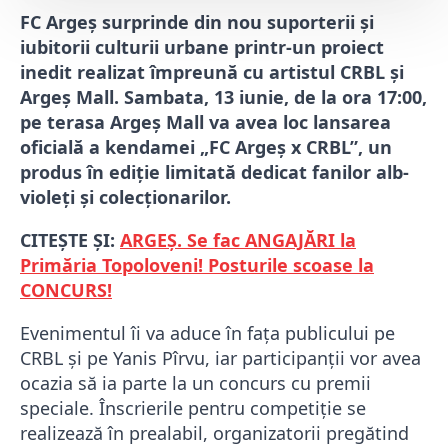
FC Argeș surprinde din nou suporterii și
iubitorii culturii urbane printr-un proiect
inedit realizat împreună cu artistul CRBL și
Argeș Mall. Sambata, 13 iunie, de la ora 17:00,
pe terasa Argeș Mall va avea loc lansarea
oficială a kendamei „FC Argeș x CRBL”, un
produs în ediție limitată dedicat fanilor alb-
violeți și colecționarilor.
CITEȘTE ȘI:
ARGEȘ. Se fac ANGAJĂRI la
Primăria Topoloveni! Posturile scoase la
CONCURS!
Evenimentul îi va aduce în fața publicului pe
CRBL și pe Yanis Pîrvu, iar participanții vor avea
ocazia să ia parte la un concurs cu premii
speciale. Înscrierile pentru competiție se
realizează în prealabil, organizatorii pregătind