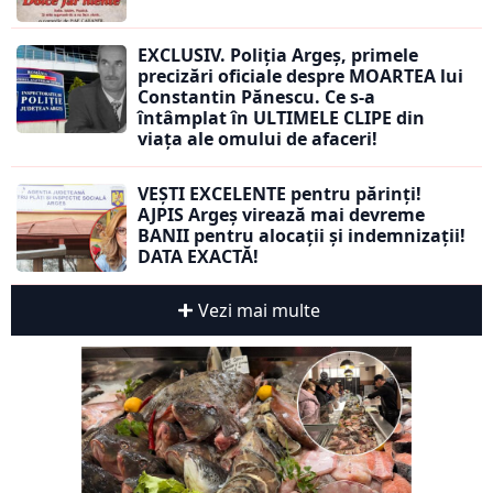
EXCLUSIV. Poliția Argeș, primele
precizări oficiale despre MOARTEA lui
Constantin Pănescu. Ce s-a
întâmplat în ULTIMELE CLIPE din
viața ale omului de afaceri!
VEȘTI EXCELENTE pentru părinți!
AJPIS Argeș virează mai devreme
BANII pentru alocații și indemnizații!
DATA EXACTĂ!
Vezi mai multe