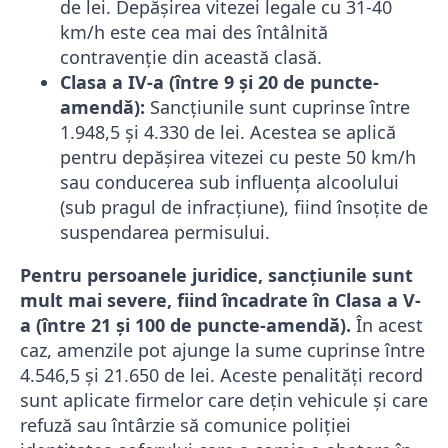
de lei. Depășirea vitezei legale cu 31-40
km/h este cea mai des întâlnită
contravenție din această clasă.
Clasa a IV-a (între 9 și 20 de puncte-
amendă):
Sancțiunile sunt cuprinse între
1.948,5 și 4.330 de lei. Acestea se aplică
pentru depășirea vitezei cu peste 50 km/h
sau conducerea sub influența alcoolului
(sub pragul de infracțiune), fiind însoțite de
suspendarea permisului.
Pentru persoanele juridice, sancțiunile sunt
mult mai severe, fiind încadrate în Clasa a V-
a (între 21 și 100 de puncte-amendă).
În acest
caz, amenzile pot ajunge la sume cuprinse între
4.546,5 și 21.650 de lei. Aceste penalități record
sunt aplicate firmelor care dețin vehicule și care
refuză sau întârzie să comunice poliției