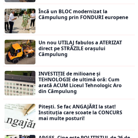
Încă un BLOC modernizat la
Câmpulung prin FONDURI europene
Un nou UTILAJ fabulos a ATERIZAT
direct pe STRĂZILE orașului
Câmpulung
INVESTIȚIE de milioane și
TEHNOLOGIE de ultimă oră: Cum
arată ACUM Liceul Tehnologic Aro
din Câmpulung
Pitești. Se fac ANGAJĂRI la stat!
Instituția care scoate la CONCURS
mai multe posturi!
ARGEȘ. Cine este POLIȚISTUL de 26 de