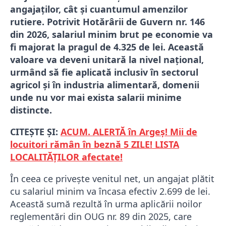
angajaților, cât și cuantumul amenzilor
rutiere.
Potrivit Hotărârii de Guvern nr. 146
din 2026, salariul minim brut pe economie va
fi majorat la pragul de 4.325 de lei. Această
valoare va deveni unitară la nivel național,
urmând să fie aplicată inclusiv în sectorul
agricol și în industria alimentară, domenii
unde nu vor mai exista salarii minime
distincte.
CITEȘTE ȘI:
ACUM. ALERTĂ în Argeș! Mii de
locuitori rămân în beznă 5 ZILE! LISTA
LOCALITĂȚILOR afectate!
În ceea ce privește venitul net, un angajat plătit
cu salariul minim va încasa efectiv 2.699 de lei.
Această sumă rezultă în urma aplicării noilor
reglementări din OUG nr. 89 din 2025, care