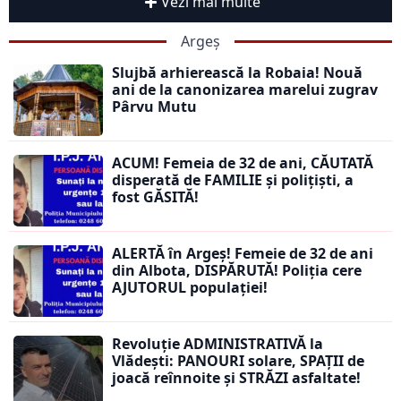
Vezi mai multe
Argeș
Slujbă arhierească la Robaia! Nouă
ani de la canonizarea marelui zugrav
Pârvu Mutu
ACUM! Femeia de 32 de ani, CĂUTATĂ
disperată de FAMILIE și polițiști, a
fost GĂSITĂ!
ALERTĂ în Argeș! Femeie de 32 de ani
din Albota, DISPĂRUTĂ! Poliția cere
AJUTORUL populației!
Revoluție ADMINISTRATIVĂ la
Vlădești: PANOURI solare, SPAȚII de
joacă reînnoite și STRĂZI asfaltate!