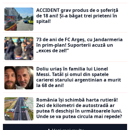
ACCIDENT grav produs de o șoferiță
de 18 ani! Și-a băgat trei prieteni în
spital!
73 de ani de FC Argeș, cu Jandarmeria
în prim-plan! Suporterii acuză un
„exces de zel!”
Doliu uriaș în familia lui Lionel
Messi. Tatăl și omul din spatele
carierei starului argentinian a murit
la 68 de ani!
România își schimbă harta rutieră!
Zeci de kilometri de autostradă ar
putea fi deschiși în următoarele luni.
Unde se va putea circula mai repede?