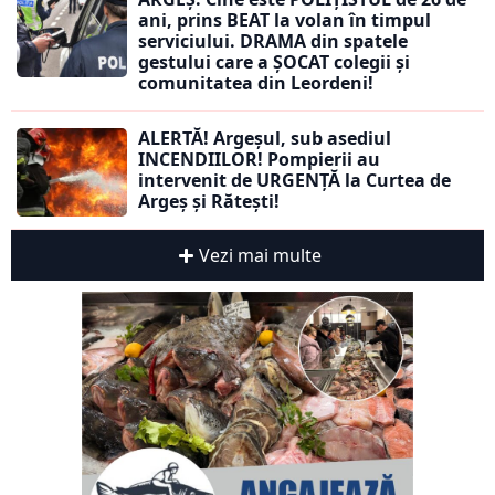
ani, prins BEAT la volan în timpul
serviciului. DRAMA din spatele
gestului care a ȘOCAT colegii și
comunitatea din Leordeni!
ALERTĂ! Argeșul, sub asediul
INCENDIILOR! Pompierii au
intervenit de URGENȚĂ la Curtea de
Argeș și Rătești!
Vezi mai multe