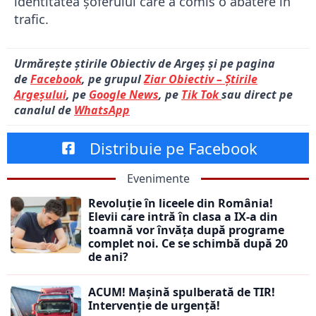
identitatea șoferului care a comis o abatere în
trafic.
Urmărește știrile Obiectiv de Argeș și pe pagina
de
Facebook
, pe grupul
Ziar Obiectiv – Știrile
Argeșului
, pe
Google News
, pe
Tik Tok
sau direct pe
canalul de
WhatsApp
Distribuie pe Facebook
Evenimente
Revoluție în liceele din România!
Elevii care intră în clasa a IX-a din
toamnă vor învăța după programe
complet noi. Ce se schimbă după 20
de ani?
ACUM! Mașină spulberată de TIR!
Intervenție de urgență!