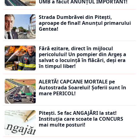
UMB a făcut ANUNȚUL IMPORTANT!
Strada Dumbrăvei din Pitești,
aproape de final! Anunțul primarului
Gentea!
Fără ezitare, direct în mijlocul
pericolului! Un pompier din Argeș a
salvat o locuință în flăcări, deși era
în timpul liber!
ALERTĂ! CAPCANE MORTALE pe
Autostrada Soarelui! Șoferii sunt în
mare PERICOL!
Pitești. Se fac ANGAJĂRI la stat!
Instituția care scoate la CONCURS
mai multe posturi!