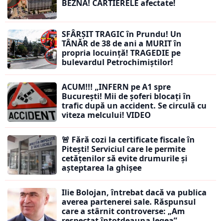
BEZNĂ! CARTIERELE afectate!
SFÂRȘIT TRAGIC în Prundu! Un
TÂNĂR de 38 de ani a MURIT în
propria locuință! TRAGEDIE pe
bulevardul Petrochimiștilor!
ACUM!!! „INFERN pe A1 spre
București! Mii de șoferi blocați în
trafic după un accident. Se circulă cu
viteza melcului! VIDEO
🚨 Fără cozi la certificate fiscale în
Pitești! Serviciul care le permite
cetățenilor să evite drumurile și
așteptarea la ghișee
Ilie Bolojan, întrebat dacă va publica
averea partenerei sale. Răspunsul
care a stârnit controverse: „Am
respectat întotdeauna legea”