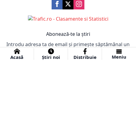
Abonează-te la știri
Introdu adresa ta de email și primește săptămânal un
email cu cele mai importante știri!
Meniu
Acasă
Știri noi
Distribuie
Abonare
© 2024 Ziar Obiectiv.