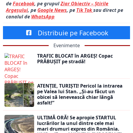
de
Facebook
, pe grupul
Ziar Obiectiv – Știrile
Argeșului
, pe
Google News
, pe
Tik Tok
sau direct pe
canalul de
WhatsApp
Distribuie pe Facebook
Evenimente
TRAFIC BLOCAT în ARGEȘ! Copac
PRĂBUȘIT pe stradă!
ATENȚIE, TURIȘTI! Pericol la intrarea
pe Valea lui Stan. „Și-au făcut un
obicei să lenevească chiar lângă
asfalt!”
ULTIMĂ ORĂ! Se apropie STARTUL
lucrărilor la unul dintre cele mai
mari drumuri expres din România.