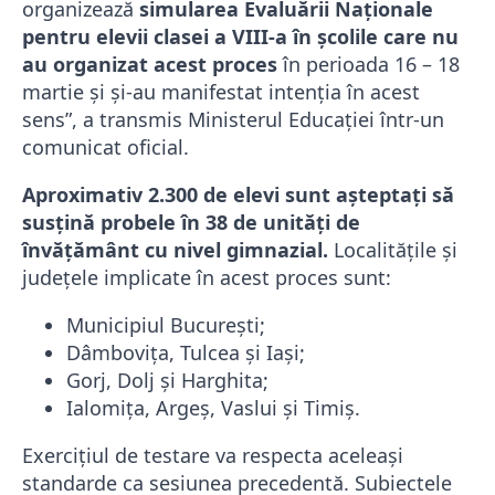
organizează
simularea Evaluării Naționale
pentru elevii clasei a VIII-a în școlile care nu
au organizat acest proces
în perioada 16 – 18
martie și și-au manifestat intenția în acest
sens”, a transmis Ministerul Educației într-un
comunicat oficial.
Aproximativ 2.300 de elevi sunt așteptați să
susțină probele în 38 de unități de
învățământ cu nivel gimnazial.
Localitățile și
județele implicate în acest proces sunt:
Municipiul București;
Dâmbovița, Tulcea și Iași;
Gorj, Dolj și Harghita;
Ialomița, Argeș, Vaslui și Timiș.
Exercițiul de testare va respecta aceleași
standarde ca sesiunea precedentă. Subiectele