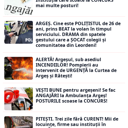
Instituția care scoate la CONCURS
mai multe posturi!
ARGEȘ. Cine este POLIȚISTUL de 26 de
ani, prins BEAT la volan în timpul
serviciului. DRAMA din spatele
gestului care a ȘOCAT colegii și
comunitatea din Leordeni!
ALERTĂ! Argeșul, sub asediul
INCENDIILOR! Pompierii au
intervenit de URGENȚĂ la Curtea de
Argeș și Rătești!
VEȘTI BUNE pentru argeșeni! Se fac
ANGAJĂRI la Ambulanța Argeș!
POSTURILE scoase la CONCURS!
PITEȘTI. Trei zile fără CURENT! Mii de
locuințe, firme sau instituții în