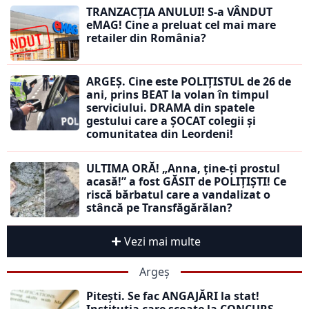
TRANZACȚIA ANULUI! S-a VÂNDUT
eMAG! Cine a preluat cel mai mare
retailer din România?
ARGEȘ. Cine este POLIȚISTUL de 26 de
ani, prins BEAT la volan în timpul
serviciului. DRAMA din spatele
gestului care a ȘOCAT colegii și
comunitatea din Leordeni!
ULTIMA ORĂ! „Anna, ţine-ţi prostul
acasă!” a fost GĂSIT de POLIȚIȘTI! Ce
riscă bărbatul care a vandalizat o
stâncă pe Transfăgărălan?
Vezi mai multe
Argeș
Pitești. Se fac ANGAJĂRI la stat!