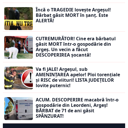
Încă o TRAGEDIE lovește Argeșul!
Bărbat găsit MORT în șanț. Este
ALERTĂ!
CUTREMURĂTOR! Cine era bărbatul
găsit MORT într-o gospodărie din
Argeș. Un vecin a făcut
DESCOPERIREA șocantă!
Va fi JALE! Argeșul, sub
AMENINȚAREA apelor! Ploi torențiale
și RISC de viituri! LISTA JUDEȚELOR
lovite puternic!
ACUM. DESCOPERIRE macabră într-o
gospodărie din Leordeni, Argeș!
BĂRBAT de 71 de ani găsit
SPÂNZURAT!