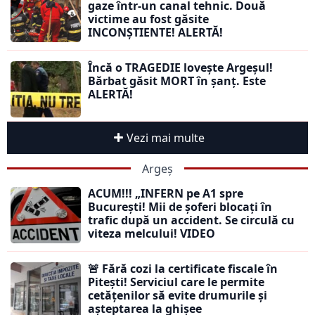
gaze într-un canal tehnic. Două
victime au fost găsite
INCONȘTIENTE! ALERTĂ!
Încă o TRAGEDIE lovește Argeșul!
Bărbat găsit MORT în șanț. Este
ALERTĂ!
Vezi mai multe
Argeș
ACUM!!! „INFERN pe A1 spre
București! Mii de șoferi blocați în
trafic după un accident. Se circulă cu
viteza melcului! VIDEO
🚨 Fără cozi la certificate fiscale în
Pitești! Serviciul care le permite
cetățenilor să evite drumurile și
așteptarea la ghișee