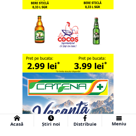
Meniu
Acasă
Știri noi
Distribuie