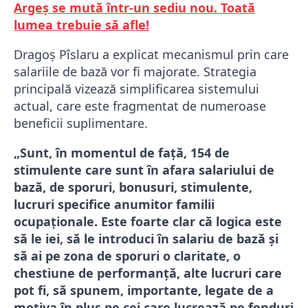
Argeș se mută într-un sediu nou. Toată
lumea trebuie să afle!
Dragoș Pîslaru a explicat mecanismul prin care
salariile de bază vor fi majorate. Strategia
principală vizează simplificarea sistemului
actual, care este fragmentat de numeroase
beneficii suplimentare.
„Sunt, în momentul de față, 154 de
stimulente care sunt în afara salariului de
bază, de sporuri, bonusuri, stimulente,
lucruri specifice anumitor familii
ocupaționale. Este foarte clar că logica este
să le iei, să le introduci în salariu de bază și
să ai pe zona de sporuri o claritate, o
chestiune de performanță, alte lucruri care
pot fi, să spunem, importante, legate de a
motiva în plus pe cei care lucrează pe fonduri