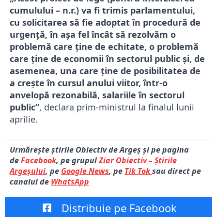
cumulului – n.r.) va fi trimis parlamentului,
cu solicitarea să fie adoptat în procedură de
urgență, în așa fel încât să rezolvăm o
problemă care ține de echitate, o problemă
care ține de economii în sectorul public și, de
asemenea, una care ține de posibilitatea de
a crește în cursul anului viitor, într-o
anvelopă rezonabilă, salariile în sectorul
public”
, declara prim-ministrul la finalul lunii
aprilie.
Urmărește știrile Obiectiv de Argeș și pe pagina
de
Facebook
, pe grupul
Ziar Obiectiv – Știrile
Argeșului
, pe
Google News
, pe
Tik Tok
sau direct pe
canalul de
WhatsApp
Distribuie pe Facebook