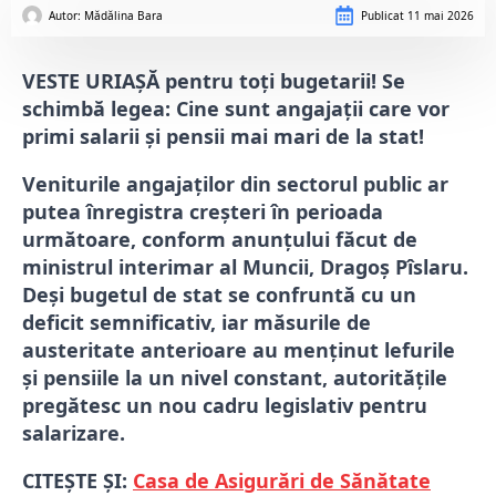
Autor: 
Mădălina Bara
Publicat
11 mai 2026
VESTE URIAȘĂ pentru toți bugetarii! Se
schimbă legea: Cine sunt angajații care vor
primi salarii și pensii mai mari de la stat!
Veniturile angajaților din sectorul public ar
putea înregistra creșteri în perioada
următoare, conform anunțului făcut de
ministrul interimar al Muncii, Dragoș Pîslaru.
Deși bugetul de stat se confruntă cu un
deficit semnificativ, iar măsurile de
austeritate anterioare au menținut lefurile
și pensiile la un nivel constant, autoritățile
pregătesc un nou cadru legislativ pentru
salarizare.
CITEȘTE ȘI:
Casa de Asigurări de Sănătate