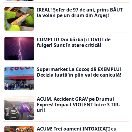
IREAL! Șofer de 97 de ani, prins BĂUT
la volan pe un drum din Argeș!
CUMPLIT! Doi bărbați LOVIȚI de
fulger! Sunt în stare critică!
Supermarket La Cocoș dă EXEMPLU!
Decizia luată în plin val de caniculă!
ACUM. Accident GRAV pe Drumul
Expres! Impact VIOLENT între 3 TIR-
uri!
ACUM! Trei oameni INTOXICAȚI cu