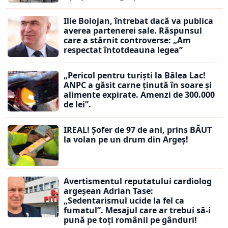
Ilie Bolojan, întrebat dacă va publica
averea partenerei sale. Răspunsul
care a stârnit controverse: „Am
respectat întotdeauna legea”
„Pericol pentru turiști la Bâlea Lac!
ANPC a găsit carne ținută în soare și
alimente expirate. Amenzi de 300.000
de lei”.
IREAL! Șofer de 97 de ani, prins BĂUT
la volan pe un drum din Argeș!
Avertismentul reputatului cardiolog
argeșean Adrian Tase:
„Sedentarismul ucide la fel ca
fumatul”. Mesajul care ar trebui să-i
pună pe toți românii pe gânduri!