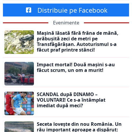
Distribuie pe Facebook
Evenimente
Mașină lăsată fără frâna de mână,
prăbușită zeci de metri pe
Transfăgărășan. Autoturismul s-a
făcut praf printre stânci!
Impact mortal! Două mașini s-au
făcut scrum, un om a murit!
SCANDAL după DINAMO –
VOLUNTARI! Ce s-a întâmplat
imediat după meci?
Seceta lovește din nou România. Un
râu important aproape a dispărut: