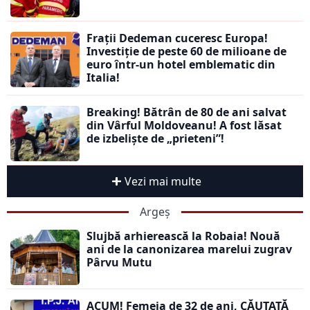
Frații Dedeman cuceresc Europa!
Investiție de peste 60 de milioane de
euro într-un hotel emblematic din
Italia!
Breaking! Bătrân de 80 de ani salvat
din Vârful Moldoveanu! A fost lăsat
de izbeliște de „prieteni”!
Vezi mai multe
Argeș
Slujbă arhierească la Robaia! Nouă
ani de la canonizarea marelui zugrav
Pârvu Mutu
ACUM! Femeia de 32 de ani, CĂUTATĂ