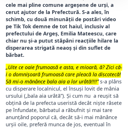
cele mai pline comune argeșene de urși, a
cerut ajutor de la Prefectură. S-a ales, în
schimb, cu două minunății de postări video
pe Tik Tok demne de tot haiul, inclusiv al
prefectului de Argeș, Emilia Mateescu, care
chiar nu și-a putut stăpâni reacțiile hilare la
disperarea strigată neaoș și din suflet de
bărbat.
„Uite ce oaie frumoasă e asta, e mioară, ă? Zici că-
i o domnișoară frumoasă care pleacă la discotecă!
Să mi-o mănânce bala aia a lor urâtă!!!!”
s-a plâns
cu disperare localnicul, el însuși lovit de mânia
ursului („bala aia urâtă”). Și cum nu a reușit să
obțină de la prefecta useristă decât niște râsete
pe înfundate, bărbatul a răbufnit și mai tare
anunțând poporul că, decât să-i mai mănânce
urșii oile, preferă munca de jos, eventual în