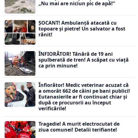
„Nu mai are niciun pic de apă!”
ȘOCANT! Ambulanță atacată cu
topoare și pietre! Un salvator a fost
rănit!
ÎNFIORĂTOR! Tânără de 19 ani
spulberată de tren! A scăpat cu viață
ca prin minune!
Înfiorător! Medic veterinar acuzat că
a omorât 662 de câini pe bani publici!
Eutanasierile ar fi continuat chiar și
după ce procurorii au început
verificările!
Tragedie! A murit electrocutat de
ziua comunei! Detalii terifiante!