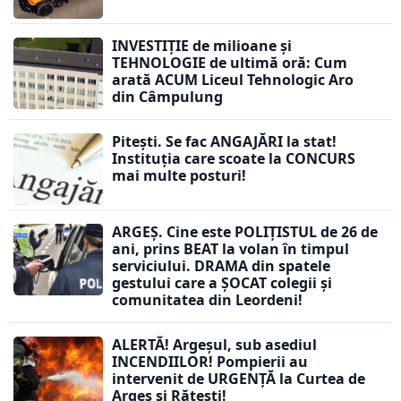
INVESTIȚIE de milioane și
TEHNOLOGIE de ultimă oră: Cum
arată ACUM Liceul Tehnologic Aro
din Câmpulung
Pitești. Se fac ANGAJĂRI la stat!
Instituția care scoate la CONCURS
mai multe posturi!
ARGEȘ. Cine este POLIȚISTUL de 26 de
ani, prins BEAT la volan în timpul
serviciului. DRAMA din spatele
gestului care a ȘOCAT colegii și
comunitatea din Leordeni!
ALERTĂ! Argeșul, sub asediul
INCENDIILOR! Pompierii au
intervenit de URGENȚĂ la Curtea de
Argeș și Rătești!