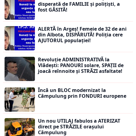
disperată de FAMILIE și polițiști, a
fost GĂSITĂ!
ALERTĂ în Argeș! Femeie de 32 de ani
din Albota, DISPĂRUTĂ! Poliția cere
AJUTORUL populației!
Revoluție ADMINISTRATIVĂ la
Vlădești: PANOURI solare, SPAȚII de
joacă reînnoite și STRĂZI asfaltate!
Încă un BLOC modernizat la
Câmpulung prin FONDURI europene
Un nou UTILAJ fabulos a ATERIZAT
direct pe STRĂZILE orașului
Câmpulung