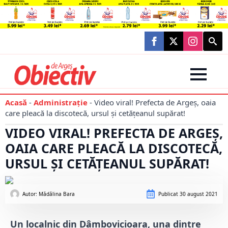
Searc
for:
Acasă
-
Administraţie
-
Video viral! Prefecta de Argeș, oaia
care pleacă la discotecă, ursul și cetățeanul supărat!
VIDEO VIRAL! PREFECTA DE ARGEȘ,
OAIA CARE PLEACĂ LA DISCOTECĂ,
URSUL ȘI CETĂȚEANUL SUPĂRAT!
Autor: 
Mădălina Bara
Publicat
30 august 2021
Un localnic din Dâmbovicioara, una dintre