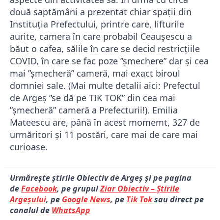
două saptămâni a prezentat chiar spații din
Instituția Prefectului, printre care, lifturile
aurite, camera în care probabil Ceaușescu a
băut o cafea, sălile în care se decid restricțiile
COVID, în care se fac poze ”șmechere” dar și cea
mai ”șmecheră” cameră, mai exact biroul
domniei sale. (Mai multe detalii aici: Prefectul
de Argeș ”se dă pe TIK TOK” din cea mai
”șmecheră” cameră a Prefecturii!). Emilia
Mateescu are, până în acest momemt, 327 de
urmăritori și 11 postări, care mai de care mai
curioase.
Urmărește știrile Obiectiv de Argeș și pe pagina
de
Facebook
, pe grupul
Ziar Obiectiv – Știrile
Argeșului
, pe
Google News
, pe
Tik Tok
sau direct pe
canalul de
WhatsApp