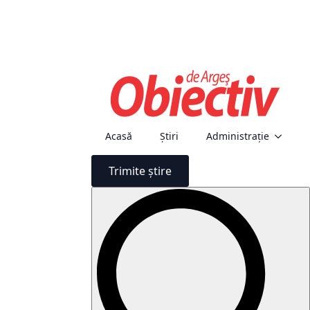
Acasă
Știri
Administraţie
Trimite știre