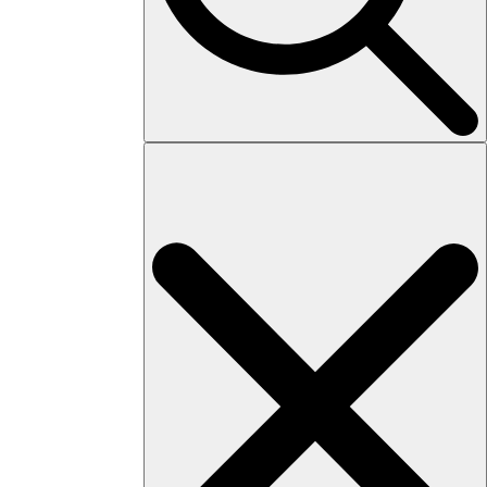
Search
for: