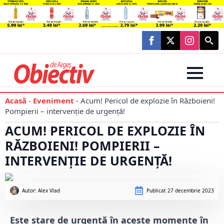
Searc
for:
Acasă
-
Eveniment
-
Acum! Pericol de explozie în Războieni!
Pompierii – intervenție de urgență!
ACUM! PERICOL DE EXPLOZIE ÎN
RĂZBOIENI! POMPIERII –
INTERVENȚIE DE URGENȚĂ!
Autor: 
Alex Vlad
Publicat
27 decembrie 2023
Este stare de urgență în aceste momente în