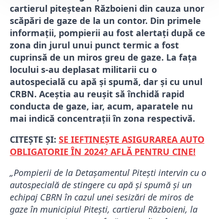
cartierul piteștean Războieni din cauza unor
scăpări de gaze de la un contor. Din primele
informații, pompierii au fost alertați după ce
zona din jurul unui punct termic a fost
cuprinsă de un miros greu de gaze. La fața
locului s-au deplasat militarii cu o
autospecială cu apă și spumă, dar și cu unul
CRBN. Aceștia au reușit să închidă rapid
conducta de gaze, iar, acum, aparatele nu
mai indică concentrații în zona respectivă.
CITEȘTE ȘI:
SE IEFTINEȘTE ASIGURAREA AUTO
OBLIGATORIE ÎN 2024? AFLĂ PENTRU CINE!
„Pompierii de la Detașamentul Pitești intervin cu o
autospecială de stingere cu apă și spumă și un
echipaj CBRN în cazul unei sesizări de miros de
gaze în municipiul Pitești, cartierul Războieni, la