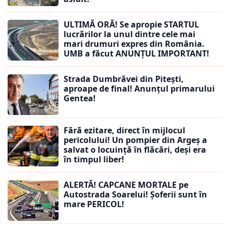
ULTIMĂ ORĂ! Se apropie STARTUL
lucrărilor la unul dintre cele mai
mari drumuri expres din România.
UMB a făcut ANUNȚUL IMPORTANT!
Strada Dumbrăvei din Pitești,
aproape de final! Anunțul primarului
Gentea!
Fără ezitare, direct în mijlocul
pericolului! Un pompier din Argeș a
salvat o locuință în flăcări, deși era
în timpul liber!
ALERTĂ! CAPCANE MORTALE pe
Autostrada Soarelui! Șoferii sunt în
mare PERICOL!