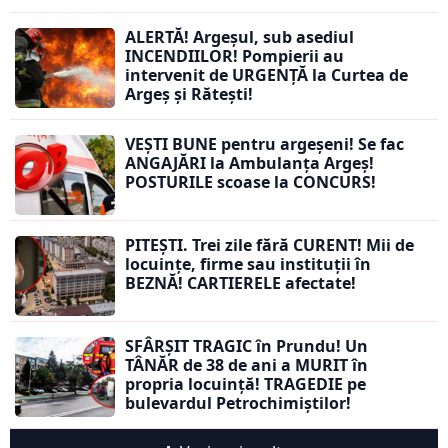
ALERTĂ! Argeșul, sub asediul
INCENDIILOR! Pompierii au
intervenit de URGENȚĂ la Curtea de
Argeș și Rătești!
VEȘTI BUNE pentru argeșeni! Se fac
ANGAJĂRI la Ambulanța Argeș!
POSTURILE scoase la CONCURS!
PITEȘTI. Trei zile fără CURENT! Mii de
locuințe, firme sau instituții în
BEZNĂ! CARTIERELE afectate!
SFÂRȘIT TRAGIC în Prundu! Un
TÂNĂR de 38 de ani a MURIT în
propria locuință! TRAGEDIE pe
bulevardul Petrochimiștilor!