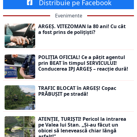
Distribuie pe Facebook
Evenimente
ARGEȘ. VITEZOMAN la 80 ani! Cu cât
a fost prins de polițiști?
POLIȚIA OFICIAL! Ce a pățit agentul
prin BEAT în timpul SERVICULUI!
Conducerea IPJ ARGEȘ – reacție dură!
TRAFIC BLOCAT în ARGEȘ! Copac
PRĂBUȘIT pe stradă!
ATENȚIE, TURIȘTI! Pericol la intrarea
pe Valea lui Stan. „Și-au făcut un
obicei să lenevească chiar lângă
asfalt!”