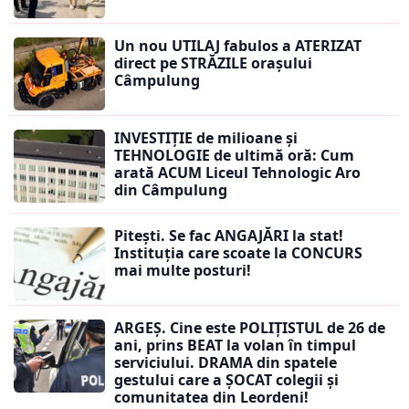
Un nou UTILAJ fabulos a ATERIZAT
direct pe STRĂZILE orașului
Câmpulung
INVESTIȚIE de milioane și
TEHNOLOGIE de ultimă oră: Cum
arată ACUM Liceul Tehnologic Aro
din Câmpulung
Pitești. Se fac ANGAJĂRI la stat!
Instituția care scoate la CONCURS
mai multe posturi!
ARGEȘ. Cine este POLIȚISTUL de 26 de
ani, prins BEAT la volan în timpul
serviciului. DRAMA din spatele
gestului care a ȘOCAT colegii și
comunitatea din Leordeni!