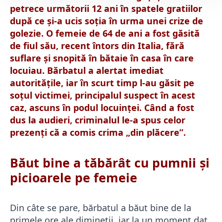
petrece următorii 12 ani în spatele gratiilor
după ce și-a ucis soția în urma unei crize de
golezie. O femeie de 64 de ani a fost găsită
de fiul său, recent întors din Italia, fără
suflare și snopită în bătaie în casa în care
locuiau. Bărbatul a alertat imediat
autoritățile, iar în scurt timp l-au găsit pe
soțul victimei, principalul suspect în acest
caz, ascuns în podul locuinței. Când a fost
dus la audieri, criminalul le-a spus celor
prezenți că a comis crima „din plăcere”.
Băut bine a tăbărât cu pumnii și
picioarele pe femeie
Din câte se pare, bărbatul a băut bine de la
primele ore ale dimineții, iar la un moment dat