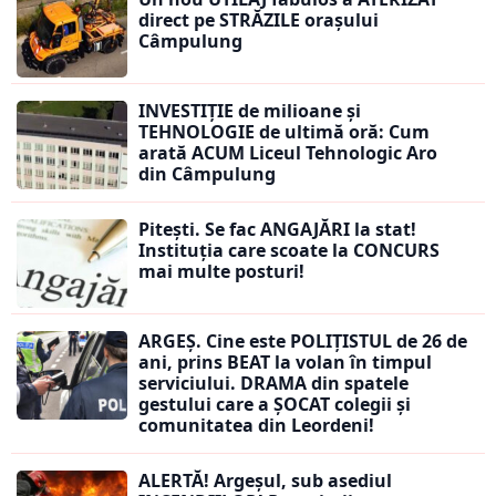
direct pe STRĂZILE orașului
Câmpulung
INVESTIȚIE de milioane și
TEHNOLOGIE de ultimă oră: Cum
arată ACUM Liceul Tehnologic Aro
din Câmpulung
Pitești. Se fac ANGAJĂRI la stat!
Instituția care scoate la CONCURS
mai multe posturi!
ARGEȘ. Cine este POLIȚISTUL de 26 de
ani, prins BEAT la volan în timpul
serviciului. DRAMA din spatele
gestului care a ȘOCAT colegii și
comunitatea din Leordeni!
ALERTĂ! Argeșul, sub asediul