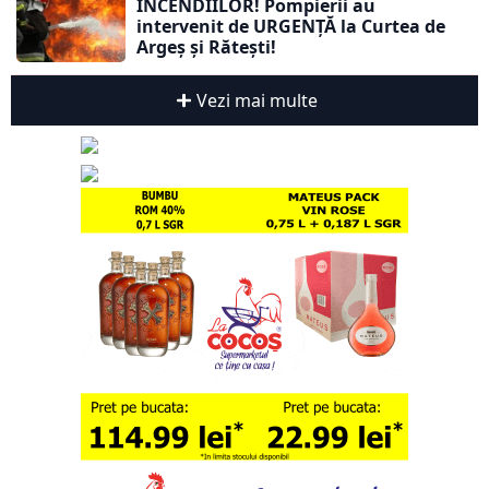
INCENDIILOR! Pompierii au
intervenit de URGENȚĂ la Curtea de
Argeș și Rătești!
Vezi mai multe