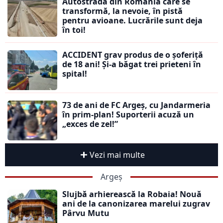
Autostrada din România care se
transformă, la nevoie, în pistă
pentru avioane. Lucrările sunt deja
în toi!
ACCIDENT grav produs de o șoferiță
de 18 ani! Și-a băgat trei prieteni în
spital!
73 de ani de FC Argeș, cu Jandarmeria
în prim-plan! Suporterii acuză un
„exces de zel!”
Vezi mai multe
Argeș
Slujbă arhierească la Robaia! Nouă
ani de la canonizarea marelui zugrav
Pârvu Mutu