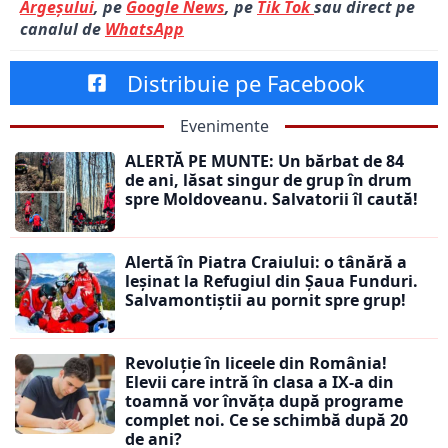
Argeșului
, pe
Google News
, pe
Tik Tok
sau direct pe
canalul de
WhatsApp
Distribuie pe Facebook
Evenimente
ALERTĂ PE MUNTE: Un bărbat de 84
de ani, lăsat singur de grup în drum
spre Moldoveanu. Salvatorii îl caută!
Alertă în Piatra Craiului: o tânără a
leșinat la Refugiul din Șaua Funduri.
Salvamontiștii au pornit spre grup!
Revoluție în liceele din România!
Elevii care intră în clasa a IX-a din
toamnă vor învăța după programe
complet noi. Ce se schimbă după 20
de ani?