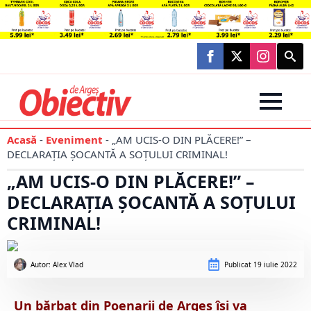
Searc
for:
Acasă
-
Eveniment
-
„AM UCIS-O DIN PLĂCERE!” –
DECLARAȚIA ȘOCANTĂ A SOȚULUI CRIMINAL!
„AM UCIS-O DIN PLĂCERE!” –
DECLARAȚIA ȘOCANTĂ A SOȚULUI
CRIMINAL!
Autor: 
Alex Vlad
Publicat
19 iulie 2022
Un bărbat din Poenarii de Argeș își va