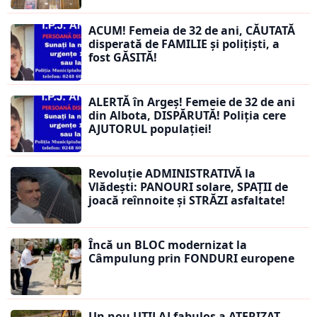
ACUM! Femeia de 32 de ani, CĂUTATĂ
disperată de FAMILIE și polițiști, a
fost GĂSITĂ!
ALERTĂ în Argeș! Femeie de 32 de ani
din Albota, DISPĂRUTĂ! Poliția cere
AJUTORUL populației!
Revoluție ADMINISTRATIVĂ la
Vlădești: PANOURI solare, SPAȚII de
joacă reînnoite și STRĂZI asfaltate!
Încă un BLOC modernizat la
Câmpulung prin FONDURI europene
Un nou UTILAJ fabulos a ATERIZAT