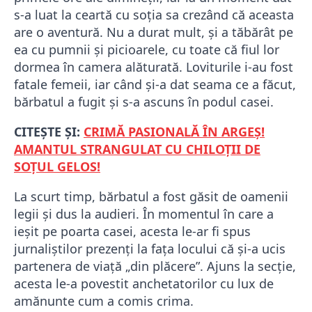
s-a luat la ceartă cu soția sa crezând că aceasta
are o aventură. Nu a durat mult, și a tăbărât pe
ea cu pumnii și picioarele, cu toate că fiul lor
dormea în camera alăturată. Loviturile i-au fost
fatale femeii, iar când și-a dat seama ce a făcut,
bărbatul a fugit și s-a ascuns în podul casei.
CITEȘTE ȘI:
CRIMĂ PASIONALĂ ÎN ARGEȘ!
AMANTUL STRANGULAT CU CHILOȚII DE
SOȚUL GELOS!
La scurt timp, bărbatul a fost găsit de oamenii
legii și dus la audieri. În momentul în care a
ieșit pe poarta casei, acesta le-ar fi spus
jurnaliștilor prezenți la fața locului că și-a ucis
partenera de viață „din plăcere”. Ajuns la secție,
acesta le-a povestit anchetatorilor cu lux de
amănunte cum a comis crima.