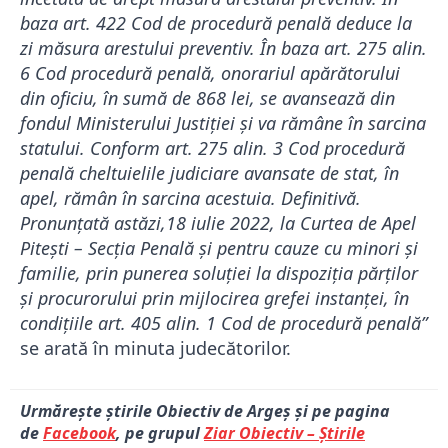
baza art. 422 Cod de procedură penală deduce la
zi măsura arestului preventiv. În baza art. 275 alin.
6 Cod procedură penală, onorariul apărătorului
din oficiu, în sumă de 868 lei, se avansează din
fondul Ministerului Justiţiei şi va rămâne în sarcina
statului. Conform art. 275 alin. 3 Cod procedură
penală cheltuielile judiciare avansate de stat, în
apel, rămân în sarcina acestuia. Definitivă.
Pronunţată astăzi,18 iulie 2022, la Curtea de Apel
Piteşti – Secţia Penală şi pentru cauze cu minori şi
familie, prin punerea soluţiei la dispoziţia părţilor
şi procurorului prin mijlocirea grefei instanţei, în
condiţiile art. 405 alin. 1 Cod de procedură penală”
se arată în minuta judecătorilor.
Urmărește știrile Obiectiv de Argeș și pe pagina
de
Facebook
, pe grupul
Ziar Obiectiv – Știrile