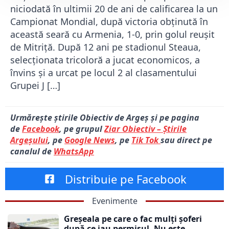
niciodată în ultimii 20 de ani de calificarea la un
Campionat Mondial, după victoria obținută în
această seară cu Armenia, 1-0, prin golul reușit
de Mitriță. După 12 ani pe stadionul Steaua,
selecționata tricoloră a jucat economicos, a
învins și a urcat pe locul 2 al clasamentului
Grupei J […]
Urmărește știrile Obiectiv de Argeș și pe pagina
de
Facebook
, pe grupul
Ziar Obiectiv – Știrile
Argeșului
, pe
Google News
, pe
Tik Tok
sau direct pe
canalul de
WhatsApp
Distribuie pe Facebook
Evenimente
Greșeala pe care o fac mulți șoferi
după ce iau permisul. Nu este