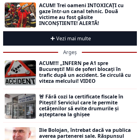
ACUM! Trei oameni INTOXICAȚI cu
gaze într-un canal tehnic. Două
victime au fost găsite
INCONȘTIENTE! ALERTĂ!
Vezi mai multe
Argeș
ACUM!!! „INFERN pe A1 spre
București! Mii de șoferi blocați în
trafic după un accident. Se circulă cu
viteza melcului! VIDEO
🚨 Fără cozi la certificate fiscale în
Pitești! Serviciul care le permite
cetățenilor să evite drumurile și
așteptarea la ghișee
Ilie Bolojan, întrebat dacă va publica
averea partenerei sale. Răspunsul