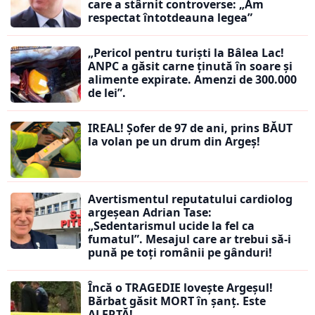
care a stârnit controverse: „Am
respectat întotdeauna legea”
„Pericol pentru turiști la Bâlea Lac!
ANPC a găsit carne ținută în soare și
alimente expirate. Amenzi de 300.000
de lei”.
IREAL! Șofer de 97 de ani, prins BĂUT
la volan pe un drum din Argeș!
Avertismentul reputatului cardiolog
argeșean Adrian Tase:
„Sedentarismul ucide la fel ca
fumatul”. Mesajul care ar trebui să-i
pună pe toți românii pe gânduri!
Încă o TRAGEDIE lovește Argeșul!
Bărbat găsit MORT în șanț. Este
ALERTĂ!