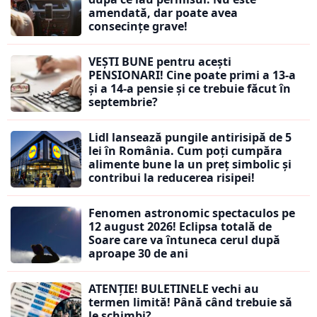
amendată, dar poate avea
consecințe grave!
VEȘTI BUNE pentru acești
PENSIONARI! Cine poate primi a 13-a
și a 14-a pensie și ce trebuie făcut în
septembrie?
Lidl lansează pungile antirisipă de 5
lei în România. Cum poți cumpăra
alimente bune la un preț simbolic și
contribui la reducerea risipei!
Fenomen astronomic spectaculos pe
12 august 2026! Eclipsa totală de
Soare care va întuneca cerul după
aproape 30 de ani
ATENȚIE! BULETINELE vechi au
termen limită! Până când trebuie să
le schimbi?