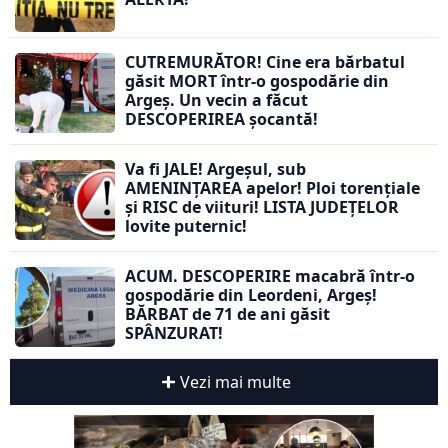
CUTREMURĂTOR! Cine era bărbatul
găsit MORT într-o gospodărie din
Argeș. Un vecin a făcut
DESCOPERIREA șocantă!
Va fi JALE! Argeșul, sub
AMENINȚAREA apelor! Ploi torențiale
și RISC de viituri! LISTA JUDEȚELOR
lovite puternic!
ACUM. DESCOPERIRE macabră într-o
gospodărie din Leordeni, Argeș!
BĂRBAT de 71 de ani găsit
SPÂNZURAT!
Vezi mai multe