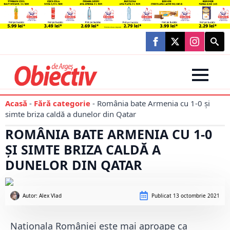
Searc
for:
Acasă
-
Fără categorie
-
România bate Armenia cu 1-0 și
simte briza caldă a dunelor din Qatar
ROMÂNIA BATE ARMENIA CU 1-0
ȘI SIMTE BRIZA CALDĂ A
DUNELOR DIN QATAR
Autor: 
Alex Vlad
Publicat
13 octombrie 2021
Naționala României este mai aproape ca