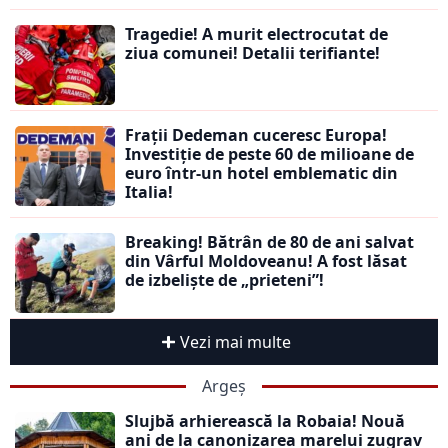
Tragedie! A murit electrocutat de
ziua comunei! Detalii terifiante!
Frații Dedeman cuceresc Europa!
Investiție de peste 60 de milioane de
euro într-un hotel emblematic din
Italia!
Breaking! Bătrân de 80 de ani salvat
din Vârful Moldoveanu! A fost lăsat
de izbeliște de „prieteni”!
Vezi mai multe
Argeș
Slujbă arhierească la Robaia! Nouă
ani de la canonizarea marelui zugrav