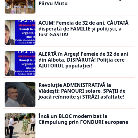
Pârvu Mutu
ACUM! Femeia de 32 de ani, CĂUTATĂ
disperată de FAMILIE și polițiști, a
fost GĂSITĂ!
ALERTĂ în Argeș! Femeie de 32 de ani
din Albota, DISPĂRUTĂ! Poliția cere
AJUTORUL populației!
Revoluție ADMINISTRATIVĂ la
Vlădești: PANOURI solare, SPAȚII de
joacă reînnoite și STRĂZI asfaltate!
Încă un BLOC modernizat la
Câmpulung prin FONDURI europene