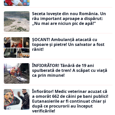
Seceta lovește din nou România. Un
râu important aproape a dispărut:
„Nu mai are niciun pic de apă!”
ȘOCANT! Ambulanță atacată cu
topoare și pietre! Un salvator a fost
rănit!
ÎNFIORĂTOR! Tânără de 19 ani
spulberată de tren! A scăpat cu viață
ca prin minune!
Înfiorător! Medic veterinar acuzat că
a omorât 662 de câini pe bani publici!
Eutanasierile ar fi continuat chiar și
după ce procurorii au început
verificările!