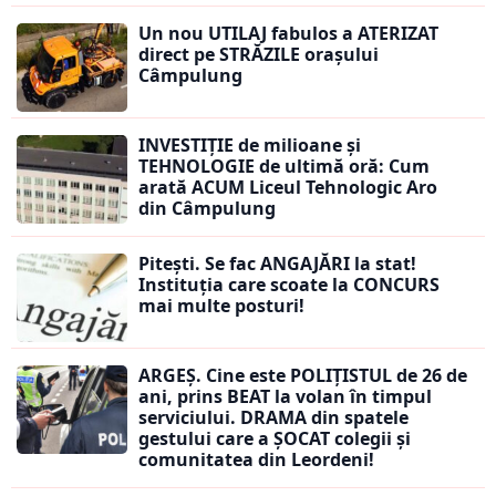
Un nou UTILAJ fabulos a ATERIZAT
direct pe STRĂZILE orașului
Câmpulung
INVESTIȚIE de milioane și
TEHNOLOGIE de ultimă oră: Cum
arată ACUM Liceul Tehnologic Aro
din Câmpulung
Pitești. Se fac ANGAJĂRI la stat!
Instituția care scoate la CONCURS
mai multe posturi!
ARGEȘ. Cine este POLIȚISTUL de 26 de
ani, prins BEAT la volan în timpul
serviciului. DRAMA din spatele
gestului care a ȘOCAT colegii și
comunitatea din Leordeni!