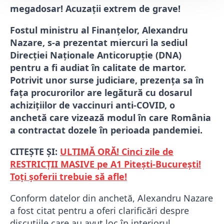
megadosar! Acuzații extrem de grave!
Fostul ministru al Finanțelor, Alexandru
Nazare, s-a prezentat miercuri la sediul
Direcției Naționale Anticorupție (DNA)
pentru a fi audiat în calitate de martor.
Potrivit unor surse judiciare, prezența sa în
fața procurorilor are legătură cu dosarul
achizițiilor de vaccinuri anti-COVID, o
anchetă care vizează modul în care România
a contractat dozele în perioada pandemiei.
CITEȘTE ȘI:
ULTIMĂ ORĂ! Cinci zile de
RESTRICȚII MASIVE pe A1 Pitești-București!
Toți șoferii trebuie să afle!
Conform datelor din anchetă, Alexandru Nazare
a fost citat pentru a oferi clarificări despre
discuțiile care au avut loc în interiorul