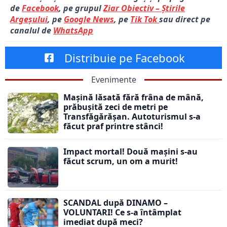
de
Facebook
, pe grupul
Ziar Obiectiv – Știrile
Argeșului
, pe
Google News
, pe
Tik Tok
sau direct pe
canalul de
WhatsApp
Distribuie pe Facebook
Evenimente
Mașină lăsată fără frâna de mână,
prăbușită zeci de metri pe
Transfăgărășan. Autoturismul s-a
făcut praf printre stânci!
Impact mortal! Două mașini s-au
făcut scrum, un om a murit!
SCANDAL după DINAMO –
VOLUNTARI! Ce s-a întâmplat
imediat după meci?