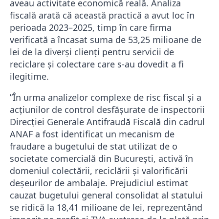
aveau activitate economică reală. Analiza
fiscală arată că această practică a avut loc în
perioada 2023–2025, timp în care firma
verificată a încasat suma de 53,25 milioane de
lei de la diverși clienți pentru servicii de
reciclare și colectare care s-au dovedit a fi
ilegitime.
”În urma analizelor complexe de risc fiscal şi a
acţiunilor de control desfăşurate de inspectorii
Direcţiei Generale Antifraudă Fiscală din cadrul
ANAF a fost identificat un mecanism de
fraudare a bugetului de stat utilizat de o
societate comercială din Bucureşti, activă în
domeniul colectării, reciclării şi valorificării
deşeurilor de ambalaje. Prejudiciul estimat
cauzat bugetului general consolidat al statului
se ridică la 18,41 milioane de lei, reprezentând