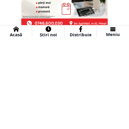
Meniu
Acasă
Știri noi
Distribuie