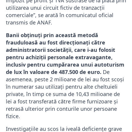
impozit pe profit şi TVA sustrase de la plată prin
utilizarea unui circuit fictiv de tranzacţii
comerciale”, se arată în comunicatul oficial
transmis de ANAF.
Banii obținuți prin această metodă
frauduloasă au fost direcționați către
administratorii societății, care i-au folosit
pentru achiziții personale extravagante,
inclusiv pentru cumpărarea unui autoturism
de lux în valoare de 487.500 de euro.
De
asemenea, peste 2 milioane de lei au fost scoși
în numerar sau utilizați pentru alte cheltuieli
private, în timp ce suma de 10,43 milioane de
lei a fost transferată către firme furnizoare și
retrasă ulterior prin conturile unor persoane
fizice.
Investigațiile au scos la iveală deficiențe grave