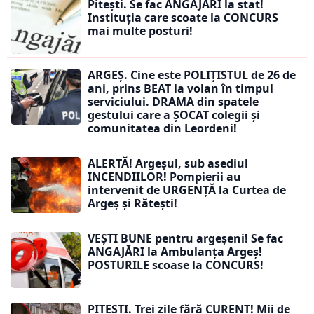
Pitești. Se fac ANGAJĂRI la stat!
Instituția care scoate la CONCURS
mai multe posturi!
ARGEȘ. Cine este POLIȚISTUL de 26 de
ani, prins BEAT la volan în timpul
serviciului. DRAMA din spatele
gestului care a ȘOCAT colegii și
comunitatea din Leordeni!
ALERTĂ! Argeșul, sub asediul
INCENDIILOR! Pompierii au
intervenit de URGENȚĂ la Curtea de
Argeș și Rătești!
VEȘTI BUNE pentru argeșeni! Se fac
ANGAJĂRI la Ambulanța Argeș!
POSTURILE scoase la CONCURS!
PITEȘTI. Trei zile fără CURENT! Mii de