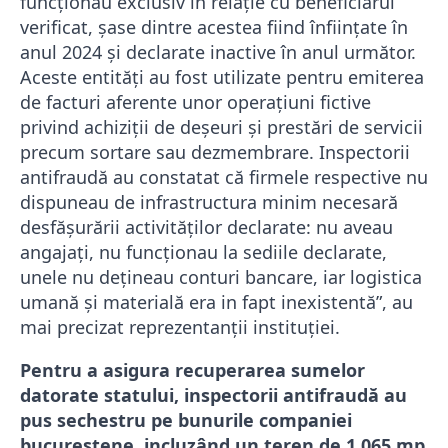
funcţionau exclusiv în relaţie cu beneficiarul
verificat, şase dintre acestea fiind înfiinţate în
anul 2024 şi declarate inactive în anul următor.
Aceste entităţi au fost utilizate pentru emiterea
de facturi aferente unor operaţiuni fictive
privind achiziţii de deşeuri şi prestări de servicii
precum sortare sau dezmembrare. Inspectorii
antifraudă au constatat că firmele respective nu
dispuneau de infrastructura minim necesară
desfăşurării activităţilor declarate: nu aveau
angajaţi, nu funcţionau la sediile declarate,
unele nu deţineau conturi bancare, iar logistica
umană şi materială era in fapt inexistentă”, au
mai precizat reprezentanții instituției.
Pentru a asigura recuperarea sumelor
datorate statului, inspectorii antifraudă au
pus sechestru pe bunurile companiei
bucureștene, incluzând un teren de 1.065 mp