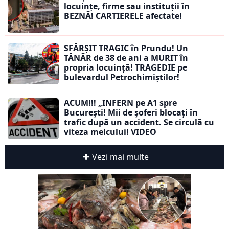
locuințe, firme sau instituții în
BEZNĂ! CARTIERELE afectate!
SFÂRȘIT TRAGIC în Prundu! Un
TÂNĂR de 38 de ani a MURIT în
propria locuință! TRAGEDIE pe
bulevardul Petrochimiștilor!
ACUM!!! „INFERN pe A1 spre
București! Mii de șoferi blocați în
trafic după un accident. Se circulă cu
viteza melcului! VIDEO
Vezi mai multe