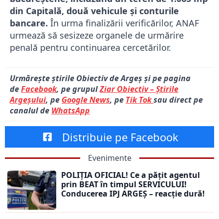
din Capitală, două vehicule și conturile
bancare.
În urma finalizării verificărilor, ANAF
urmează să sesizeze organele de urmărire
penală pentru continuarea cercetărilor.
Urmărește știrile Obiectiv de Argeș și pe pagina
de
Facebook
, pe grupul
Ziar Obiectiv – Știrile
Argeșului
, pe
Google News
, pe
Tik Tok
sau direct pe
canalul de
WhatsApp
Distribuie pe Facebook
Evenimente
POLIȚIA OFICIAL! Ce a pățit agentul
prin BEAT în timpul SERVICULUI!
Conducerea IPJ ARGEȘ – reacție dură!