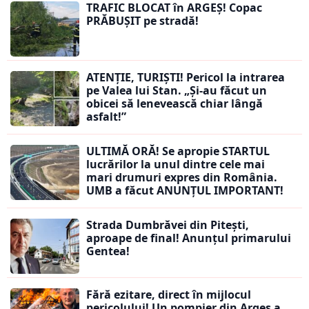
TRAFIC BLOCAT în ARGEȘ! Copac
PRĂBUȘIT pe stradă!
ATENȚIE, TURIȘTI! Pericol la intrarea
pe Valea lui Stan. „Și-au făcut un
obicei să lenevească chiar lângă
asfalt!”
ULTIMĂ ORĂ! Se apropie STARTUL
lucrărilor la unul dintre cele mai
mari drumuri expres din România.
UMB a făcut ANUNȚUL IMPORTANT!
Strada Dumbrăvei din Pitești,
aproape de final! Anunțul primarului
Gentea!
Fără ezitare, direct în mijlocul
pericolului! Un pompier din Argeș a