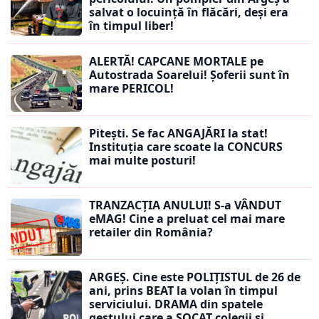
salvat o locuință în flăcări, deși era
în timpul liber!
ALERTĂ! CAPCANE MORTALE pe
Autostrada Soarelui! Șoferii sunt în
mare PERICOL!
Pitești. Se fac ANGAJĂRI la stat!
Instituția care scoate la CONCURS
mai multe posturi!
TRANZACȚIA ANULUI! S-a VÂNDUT
eMAG! Cine a preluat cel mai mare
retailer din România?
ARGEȘ. Cine este POLIȚISTUL de 26 de
ani, prins BEAT la volan în timpul
serviciului. DRAMA din spatele
gestului care a ȘOCAT colegii și