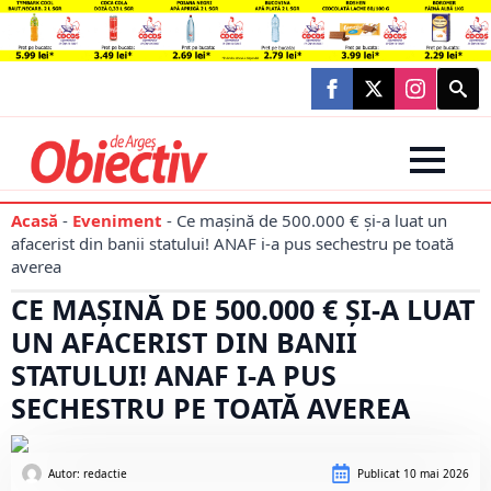
Searc
for:
Acasă
-
Eveniment
-
Ce mașină de 500.000 € și-a luat un
afacerist din banii statului! ANAF i-a pus sechestru pe toată
averea
CE MAȘINĂ DE 500.000 € ȘI-A LUAT
UN AFACERIST DIN BANII
STATULUI! ANAF I-A PUS
SECHESTRU PE TOATĂ AVEREA
Autor: 
redactie
Publicat
10 mai 2026