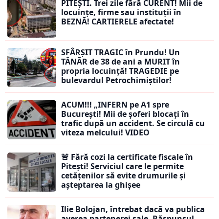
PITEȘTI. Trei zile fără CURENT! Mii de
locuințe, firme sau instituții în
BEZNĂ! CARTIERELE afectate!
SFÂRȘIT TRAGIC în Prundu! Un
TÂNĂR de 38 de ani a MURIT în
propria locuință! TRAGEDIE pe
bulevardul Petrochimiștilor!
ACUM!!! „INFERN pe A1 spre
București! Mii de șoferi blocați în
trafic după un accident. Se circulă cu
viteza melcului! VIDEO
🚨 Fără cozi la certificate fiscale în
Pitești! Serviciul care le permite
cetățenilor să evite drumurile și
așteptarea la ghișee
Ilie Bolojan, întrebat dacă va publica
averea partenerei sale. Răspunsul