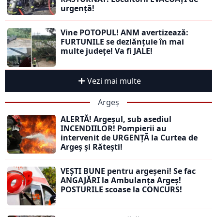
urgență!
Vine POTOPUL! ANM avertizează:
FURTUNILE se dezlănțuie în mai
multe județe! Va fi JALE!
Vezi mai multe
Argeș
ALERTĂ! Argeșul, sub asediul
INCENDIILOR! Pompierii au
intervenit de URGENȚĂ la Curtea de
Argeș și Rătești!
VEȘTI BUNE pentru argeșeni! Se fac
ANGAJĂRI la Ambulanța Argeș!
POSTURILE scoase la CONCURS!