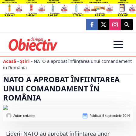
Searc
for:
Acasă
-
Știri
-
NATO a aprobat înfiinţarea unui comandament
în România
NATO A APROBAT ÎNFIINŢAREA
UNUI COMANDAMENT ÎN
ROMÂNIA
Autor: 
redactie
Publicat
5 septembrie 2014
Liderii NATO au aprobat înfiinţarea unor