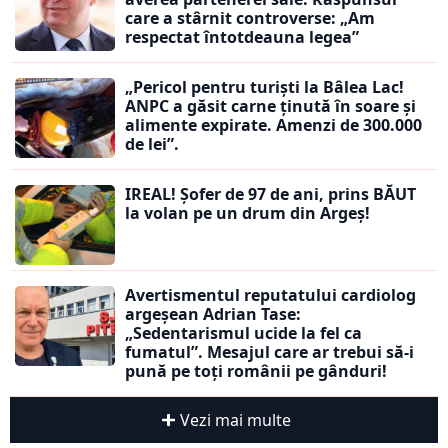
care a stârnit controverse: „Am
respectat întotdeauna legea”
„Pericol pentru turiști la Bâlea Lac!
ANPC a găsit carne ținută în soare și
alimente expirate. Amenzi de 300.000
de lei”.
IREAL! Șofer de 97 de ani, prins BĂUT
la volan pe un drum din Argeș!
Avertismentul reputatului cardiolog
argeșean Adrian Tase:
„Sedentarismul ucide la fel ca
fumatul”. Mesajul care ar trebui să-i
pună pe toți românii pe gânduri!
Vezi mai multe