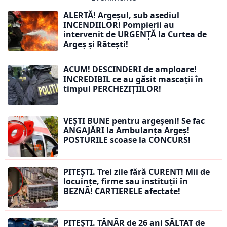
ALERTĂ! Argeșul, sub asediul
INCENDIILOR! Pompierii au
intervenit de URGENȚĂ la Curtea de
Argeș și Rătești!
ACUM! DESCINDERI de amploare!
INCREDIBIL ce au găsit mascații în
timpul PERCHEZIȚIILOR!
VEȘTI BUNE pentru argeșeni! Se fac
ANGAJĂRI la Ambulanța Argeș!
POSTURILE scoase la CONCURS!
PITEȘTI. Trei zile fără CURENT! Mii de
locuințe, firme sau instituții în
BEZNĂ! CARTIERELE afectate!
PITEȘTI. TÂNĂR de 26 ani SĂLTAT de