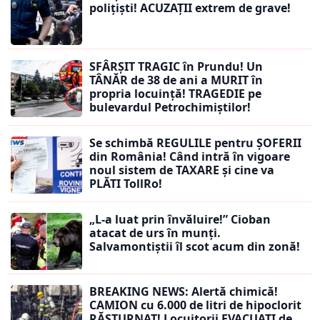
polițiști! ACUZAȚII extrem de grave!
SFÂRȘIT TRAGIC în Prundu! Un
TÂNĂR de 38 de ani a MURIT în
propria locuință! TRAGEDIE pe
bulevardul Petrochimiștilor!
Se schimbă REGULILE pentru ȘOFERII
din România! Când intră în vigoare
noul sistem de TAXARE și cine va
PLĂTI TollRo!
„L-a luat prin învăluire!” Cioban
atacat de urs în munți.
Salvamontiștii îl scot acum din zonă!
BREAKING NEWS: Alertă chimică!
CAMION cu 6.000 de litri de hipoclorit
RĂSTURNAT! Locuitorii EVACUAȚI de