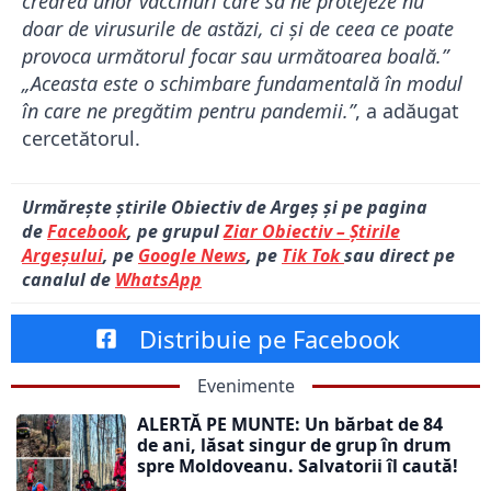
crearea unor vaccinuri care să ne protejeze nu
doar de virusurile de astăzi, ci și de ceea ce poate
provoca următorul focar sau următoarea boală.”
„Aceasta este o schimbare fundamentală în modul
în care ne pregătim pentru pandemii.”
, a adăugat
cercetătorul.
Urmărește știrile Obiectiv de Argeș și pe pagina
de
Facebook
, pe grupul
Ziar Obiectiv – Știrile
Argeșului
, pe
Google News
, pe
Tik Tok
sau direct pe
canalul de
WhatsApp
Distribuie pe Facebook
Evenimente
ALERTĂ PE MUNTE: Un bărbat de 84
de ani, lăsat singur de grup în drum
spre Moldoveanu. Salvatorii îl caută!