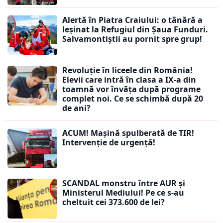
Alertă în Piatra Craiului: o tânără a
leșinat la Refugiul din Șaua Funduri.
Salvamontiștii au pornit spre grup!
Revoluție în liceele din România!
Elevii care intră în clasa a IX-a din
toamnă vor învăța după programe
complet noi. Ce se schimbă după 20
de ani?
ACUM! Mașină spulberată de TIR!
Intervenție de urgență!
SCANDAL monstru între AUR și
Ministerul Mediului! Pe ce s-au
cheltuit cei 373.600 de lei?