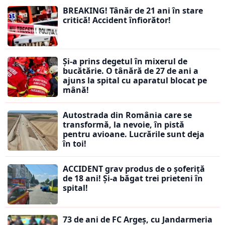
BREAKING! Tânăr de 21 ani în stare
critică! Accident înfiorător!
Și-a prins degetul în mixerul de
bucătărie. O tânără de 27 de ani a
ajuns la spital cu aparatul blocat pe
mână!
Autostrada din România care se
transformă, la nevoie, în pistă
pentru avioane. Lucrările sunt deja
în toi!
ACCIDENT grav produs de o șoferiță
de 18 ani! Și-a băgat trei prieteni în
spital!
73 de ani de FC Argeș, cu Jandarmeria