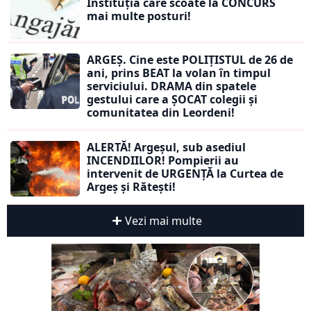
Instituția care scoate la CONCURS
mai multe posturi!
ARGEȘ. Cine este POLIȚISTUL de 26 de
ani, prins BEAT la volan în timpul
serviciului. DRAMA din spatele
gestului care a ȘOCAT colegii și
comunitatea din Leordeni!
ALERTĂ! Argeșul, sub asediul
INCENDIILOR! Pompierii au
intervenit de URGENȚĂ la Curtea de
Argeș și Rătești!
Vezi mai multe