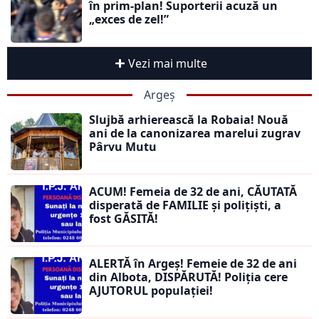
în prim-plan! Suporterii acuză un
„exces de zel!”
Vezi mai multe
Argeș
Slujbă arhierească la Robaia! Nouă
ani de la canonizarea marelui zugrav
Pârvu Mutu
ACUM! Femeia de 32 de ani, CĂUTATĂ
disperată de FAMILIE și polițiști, a
fost GĂSITĂ!
ALERTĂ în Argeș! Femeie de 32 de ani
din Albota, DISPĂRUTĂ! Poliția cere
AJUTORUL populației!