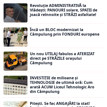
Revoluție ADMINISTRATIVĂ la
Vlădești: PANOURI solare, SPAȚII de
joacă reînnoite și STRĂZI asfaltate!
Încă un BLOC modernizat la
Câmpulung prin FONDURI europene
Un nou UTILAJ fabulos a ATERIZAT
direct pe STRĂZILE orașului
Câmpulung
INVESTIȚIE de milioane și
TEHNOLOGIE de ultimă oră: Cum
arată ACUM Liceul Tehnologic Aro
din Câmpulung
Pitești. Se fac ANGAJĂRI la stat!