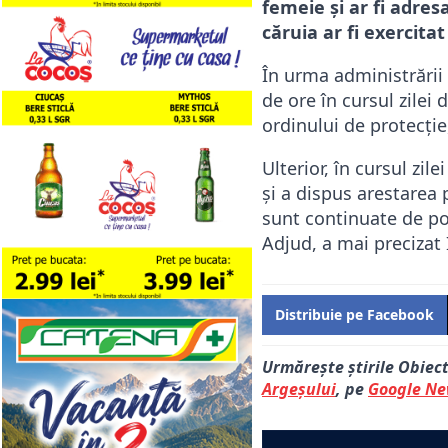
femeie și ar fi adres
căruia ar fi exercitat
În urma administrării 
de ore în cursul zilei 
ordinului de protecție
Ulterior, în cursul zi
și a dispus arestarea 
sunt continuate de po
Adjud, a mai precizat 
Distribuie pe Facebook
Urmărește știrile Obiec
Argeșului
, pe
Google N