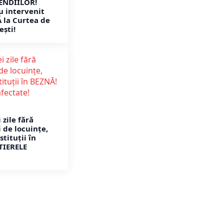
CENDIILOR!
u intervenit
 la Curtea de
ești!
 zile fără
 de locuințe,
stituții în
TIERELE