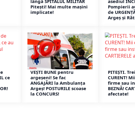
lângă SPITALUL MILITAR
asediul IN
Pitești! Mai multe mașini
Pompierii a
implicate!
de URGENȚĂ
Argeș și Răt
de
VEȘTI BUNE pentru
PITEȘTI. Trei
IL ce
argeșeni! Se fac
CURENT! Mii
ANGAJĂRI la Ambulanța
firme sau in
LOR!
Argeș! POSTURILE scoase
BEZNĂ! CAR
la CONCURS!
afectate!