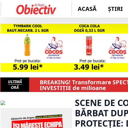
ACASĂ
ȘTIRI
BREAKING! Transformare SPECT
ULTIMĂ
INVESTIȚIE de milioane
ORĂ
SCENE DE C
BĂRBAT DUP
PROTECȚIE: