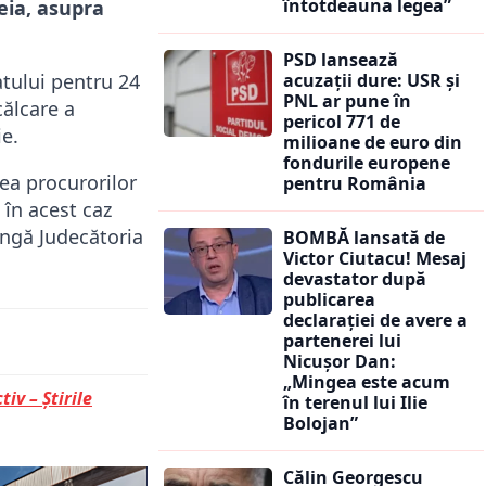
întotdeauna legea”
teia, asupra
PSD lansează
atului pentru 24
acuzații dure: USR și
PNL ar pune în
călcare a
pericol 771 de
ie.
milioane de euro din
fondurile europene
rea procurorilor
pentru România
 în acest caz
ângă Judecătoria
BOMBĂ lansată de
Victor Ciutacu! Mesaj
devastator după
publicarea
declarației de avere a
partenerei lui
Nicușor Dan:
„Mingea este acum
tiv – Știrile
în terenul lui Ilie
Bolojan”
Călin Georgescu