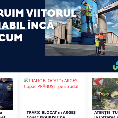
 a
TRAFIC BLOCAT în ARGEȘ!
ATENȚIE, TU
EAT
Copac PRĂBUȘIT pe
la intrarea 