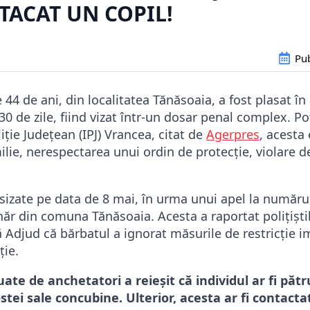
TACAT UN COPIL!
Pub
 44 de ani, din localitatea Tănăsoaia, a fost plasat în
0 de zile, fiind vizat într-un dosar penal complex. Pot
iție Județean (IPJ) Vrancea, citat de
Agerpres
, acesta
ilie, nerespectarea unui ordin de protecție, violare d
sesizate pe data de 8 mai, în urma unui apel la număr
ăr din comuna Tănăsoaia. Acesta a raportat polițiști
lă Adjud că bărbatul a ignorat măsurile de restricție 
ție.
tuate de anchetatori a reieșit că individul ar fi păt
ostei sale concubine. Ulterior, acesta ar fi contacta