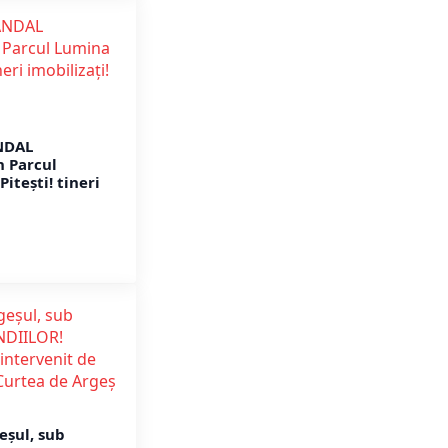
NDAL
 Parcul
itești! tineri
eșul, sub