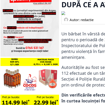
DUPĂ CE A A
Autor: 
redactie
Un bărbat în vârstă de
pentru o perioadă de 3
Inspectoratului de Pol
pentru violență în fam
amenințare.
Autoritățile au fost 
112 efectuat de un tân
Secției 4 Poliție Rura
prin ordinul de protec
Din verificările efec
în curtea locuinței f