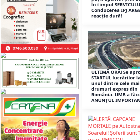
în timpul SERVICULU
Conducerea IPJ ARGE
reacție dură!
ULTIMĂ ORĂ! Se apr
STARTUL lucrărilor l
unul dintre cele mai
drumuri expres din
România. UMB a făc
ANUNȚUL IMPORTAN