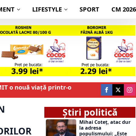
MENT
LIFESTYLE
SPORT
CM 2026
T o nouă viață printr-o
N
Știri politică
Mihai Coteț, atac dur
la adresa
TORILOR
populismului: „Este