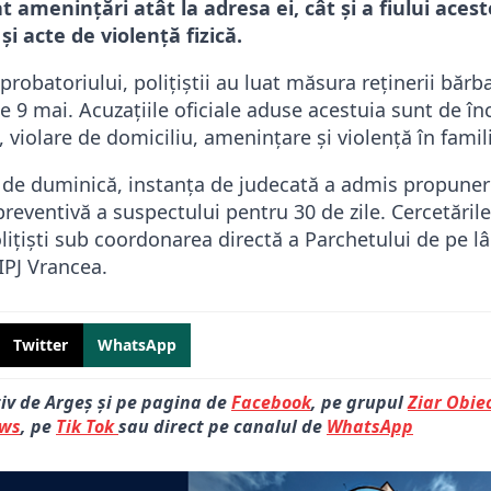
at amenințări atât la adresa ei, cât și a fiului aces
 și acte de violență fizică.
probatoriului, polițiștii au luat măsura reținerii bărb
de 9 mai. Acuzațiile oficiale aduse acestuia sunt de în
, violare de domiciliu, amenințare și violență în famil
lei de duminică, instanța de judecată a admis propune
preventivă a suspectului pentru 30 de zile. Cercetările
lițiști sub coordonarea directă a Parchetului de pe l
IPJ Vrancea.
Twitter
WhatsApp
tiv de Argeș și pe pagina de
Facebook
, pe grupul
Ziar Obiec
ews
, pe
Tik Tok
sau direct pe canalul de
WhatsApp