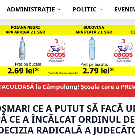
ADMINISTRAŢIE
POLITIC
EVENI
ACULOASĂ la Câmpulung! Școala care a PRIMI
OȘMAR! CE A PUTUT SĂ FACĂ U
Ă CE A ÎNCĂLCAT ORDINUL DE
 DECIZIA RADICALĂ A JUDECĂ