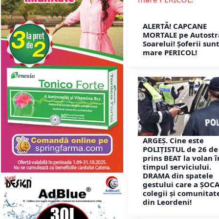
ALERTĂ! CAPCANE
MORTALE pe Autostr
Soarelui! Șoferii sunt
mare PERICOL!
ARGEȘ. Cine este
POLIȚISTUL de 26 de 
prins BEAT la volan î
timpul serviciului.
DRAMA din spatele
gestului care a ȘOC
colegii și comunitat
din Leordeni!