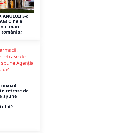
 ANULUI! S-a
G! Cine a
 mai mare
n România?
armacii!
e retrase de
e spune
ului?