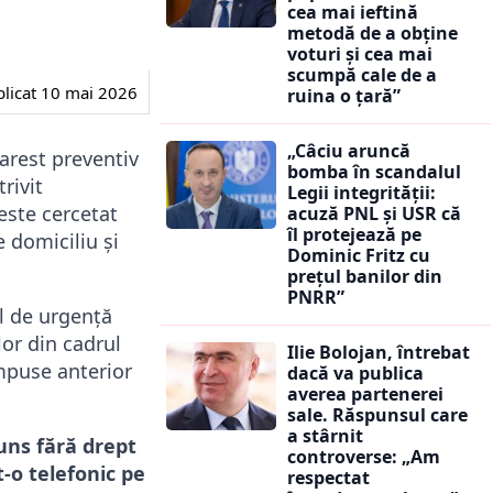
cea mai ieftină
metodă de a obține
voturi și cea mai
scumpă cale de a
licat
10 mai 2026
ruina o țară”
„Câciu aruncă
 arest preventiv
bomba în scandalul
rivit
Legii integrității:
 este cercetat
acuză PNL și USR că
îl protejează pe
e domiciliu și
Dominic Fritz cu
prețul banilor din
PNRR”
ul de urgență
lor din cadrul
Ilie Bolojan, întrebat
impuse anterior
dacă va publica
averea partenerei
sale. Răspunsul care
a stârnit
runs fără drept
controverse: „Am
t-o telefonic pe
respectat