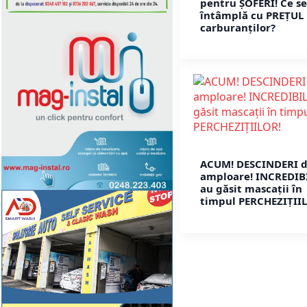
pentru ȘOFERI! Ce se
întâmplă cu PREȚUL
carburanților?
ACUM! DESCINDERI 
amploare! INCREDIB
au găsit mascații în
timpul PERCHEZIȚII