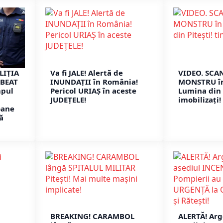
LIȚIA
Va fi JALE! Alertă de
VIDEO. SCA
 BEAT
INUNDAȚII în România!
MONSTRU în
mpul
Pericol URIAȘ în aceste
Lumina din P
JUDEȚELE!
imobilizați!
oane
ă
BREAKING! CARAMBOL
ALERTĂ! Arg