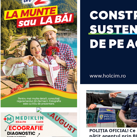
POLIȚIA OFICIAL! Ce
pățit agentul prin B