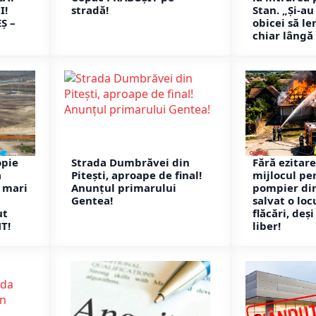
I!
stradă!
Stan. „Și-au
Ș –
obicei să l
chiar lângă 
opie
Strada Dumbrăvei din
Fără ezitare
a
Pitești, aproape de final!
mijlocul per
 mari
Anunțul primarului
pompier din
Gentea!
salvat o loc
ut
flăcări, deș
T!
liber!