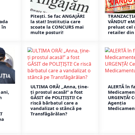
Pitești. Se fac ANGAJĂRI
TRANZACȚIA
ada
la stat! Instituția care
VÂNDUT eMA
 în
scoate la CONCURS mai
preluat cel
multe posturi!
retailer di
ULTIMA ORĂ! „Anna, ţine-
ALERTĂ în f
ani,
ţi prostul acasă!” a fost
Medicament
n
GĂSIT de POLIȚIȘTI! Ce
URGENȚĂ! C
riscă bărbatul care a
Agenția
vandalizat o stâncă pe
Medicament
AT
Transfăgărălan?
ea