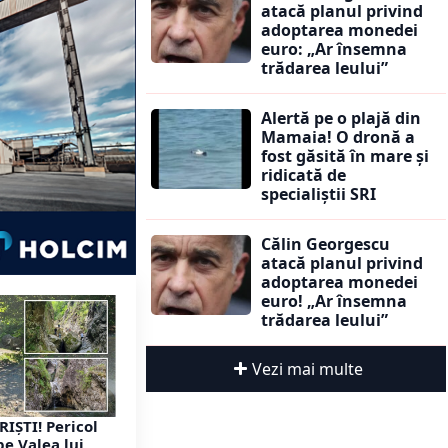
atacă planul privind
adoptarea monedei
euro: „Ar însemna
trădarea leului”
Alertă pe o plajă din
Mamaia! O dronă a
fost găsită în mare și
ridicată de
specialiștii SRI
Călin Georgescu
atacă planul privind
adoptarea monedei
euro! „Ar însemna
trădarea leului”
Vezi mai multe
RIȘTI! Pericol
pe Valea lui