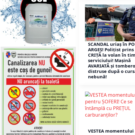
SCANDAL uriaș în PO
ARGEȘ! Polițist prins
CRIȚĂ la volan în ti
serviciului! Mașină
AVARIATĂ și tomber
distruse după o curs
nebună!
VESTEA momentului