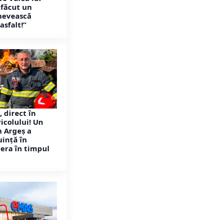
 făcut un
enevească
asfalt!”
, direct în
icolului! Un
 Argeș a
uință în
i era în timpul